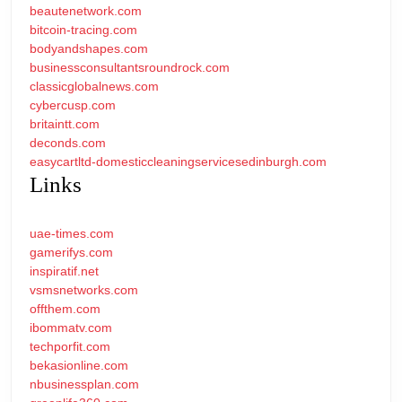
beautenetwork.com
bitcoin-tracing.com
bodyandshapes.com
businessconsultantsroundrock.com
classicglobalnews.com
cybercusp.com
britaintt.com
deconds.com
easycartltd-domesticcleaningservicesedinburgh.com
Links
uae-times.com
gamerifys.com
inspiratif.net
vsmsnetworks.com
offthem.com
ibommatv.com
techporfit.com
bekasionline.com
nbusinessplan.com