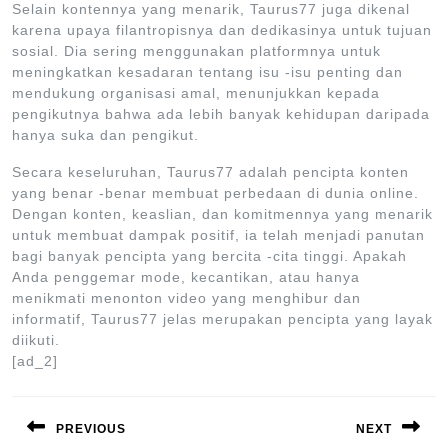
Selain kontennya yang menarik, Taurus77 juga dikenal
karena upaya filantropisnya dan dedikasinya untuk tujuan
sosial. Dia sering menggunakan platformnya untuk
meningkatkan kesadaran tentang isu -isu penting dan
mendukung organisasi amal, menunjukkan kepada
pengikutnya bahwa ada lebih banyak kehidupan daripada
hanya suka dan pengikut.
Secara keseluruhan, Taurus77 adalah pencipta konten
yang benar -benar membuat perbedaan di dunia online.
Dengan konten, keaslian, dan komitmennya yang menarik
untuk membuat dampak positif, ia telah menjadi panutan
bagi banyak pencipta yang bercita -cita tinggi. Apakah
Anda penggemar mode, kecantikan, atau hanya
menikmati menonton video yang menghibur dan
informatif, Taurus77 jelas merupakan pencipta yang layak
diikuti.
[ad_2]
Post
navigation
PREVIOUS
NEXT