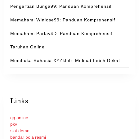
Pengertian Bunga99: Panduan Komprehensif
Memahami Winlose99: Panduan Komprehensif
Memahami Parlay4D: Panduan Komprehensif
Taruhan Online
Membuka Rahasia XYZklub: Melihat Lebih Dekat
Links
qq online
pkv
slot demo
bandar bola resmi