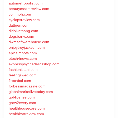
autometropolist.com
beautycreamreview.com
coinmoh.com
cyclopsreview.com
dattgen.com
didoivatnang.com
dogsbarks.com
dwmsoftwarehouse.com
enjoytroyjackson.com
epicaimbots.com
etech4news.com
expresspsychedelicsshop.com
fashionistani.com
feelingswed.com
firecabal.com
forbessmagazine.com
globalmarketlivetoday.com
gpl-license.com
grow2every.com
healthhousecare.com
healthkartreview.com