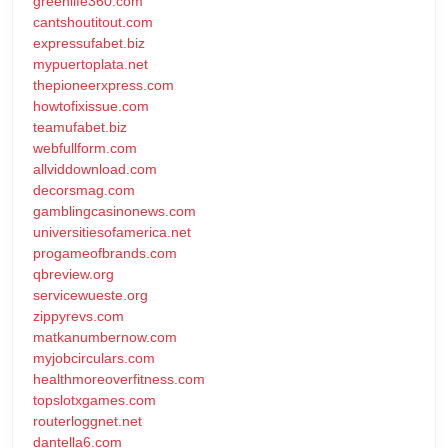
greenlife360.com
cantshoutitout.com
expressufabet.biz
mypuertoplata.net
thepioneerxpress.com
howtofixissue.com
teamufabet.biz
webfullform.com
allviddownload.com
decorsmag.com
gamblingcasinonews.com
universitiesofamerica.net
progameofbrands.com
qbreview.org
servicewueste.org
zippyrevs.com
matkanumbernow.com
myjobcirculars.com
healthmoreoverfitness.com
topslotxgames.com
routerloggnet.net
dantella6.com