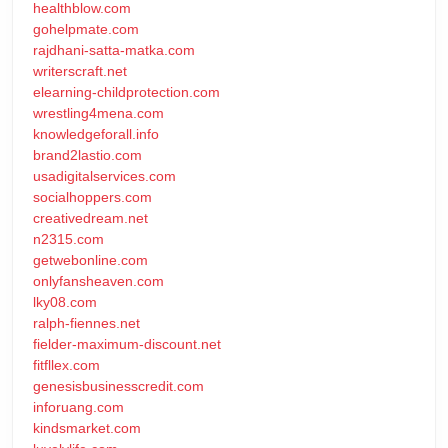
healthblow.com
gohelpmate.com
rajdhani-satta-matka.com
writerscraft.net
elearning-childprotection.com
wrestling4mena.com
knowledgeforall.info
brand2lastio.com
usadigitalservices.com
socialhoppers.com
creativedream.net
n2315.com
getwebonline.com
onlyfansheaven.com
lky08.com
ralph-fiennes.net
fielder-maximum-discount.net
fitfllex.com
genesisbusinesscredit.com
inforuang.com
kindsmarket.com