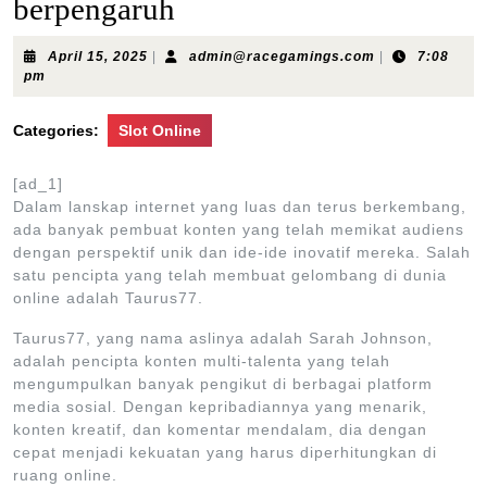
berpengaruh
April
admin@racega
April 15, 2025
|
admin@racegamings.com
|
7:08
15,
pm
2025
Categories:
Slot Online
[ad_1]
Dalam lanskap internet yang luas dan terus berkembang,
ada banyak pembuat konten yang telah memikat audiens
dengan perspektif unik dan ide-ide inovatif mereka. Salah
satu pencipta yang telah membuat gelombang di dunia
online adalah Taurus77.
Taurus77, yang nama aslinya adalah Sarah Johnson,
adalah pencipta konten multi-talenta yang telah
mengumpulkan banyak pengikut di berbagai platform
media sosial. Dengan kepribadiannya yang menarik,
konten kreatif, dan komentar mendalam, dia dengan
cepat menjadi kekuatan yang harus diperhitungkan di
ruang online.