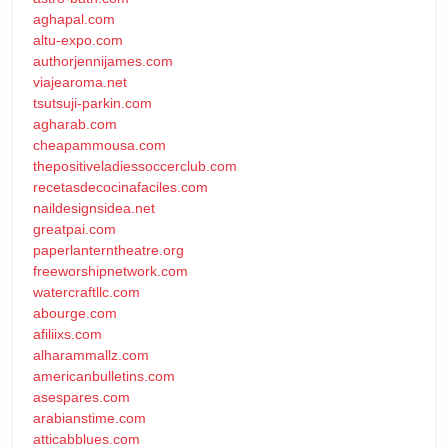
aghapal.com
altu-expo.com
authorjennijames.com
viajearoma.net
tsutsuji-parkin.com
agharab.com
cheapammousa.com
thepositiveladiessoccerclub.com
recetasdecocinafaciles.com
naildesignsidea.net
greatpai.com
paperlanterntheatre.org
freeworshipnetwork.com
watercraftllc.com
abourge.com
afiliixs.com
alharammallz.com
americanbulletins.com
asespares.com
arabianstime.com
atticabblues.com