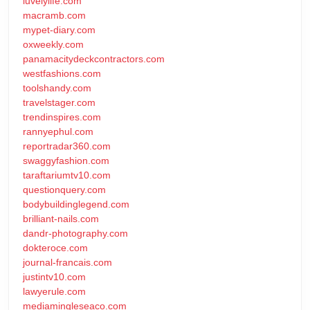
luvelylife.com
macramb.com
mypet-diary.com
oxweekly.com
panamacitydeckcontractors.com
westfashions.com
toolshandy.com
travelstager.com
trendinspires.com
rannyephul.com
reportradar360.com
swaggyfashion.com
taraftariumtv10.com
questionquery.com
bodybuildinglegend.com
brilliant-nails.com
dandr-photography.com
dokteroce.com
journal-francais.com
justintv10.com
lawyerule.com
mediamingleseaco.com