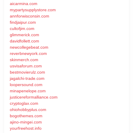
aicarmina.com
mypartysupplystore.com
annforwisconsin.com
findjaipur.com
cultofjim.com
glimmerick.com
davidfollett.com
newcollegebeat.com
reverbnewyork.com
skinmerch.com
usvisaforum.com
bestmovierulz.com
jagalchi-trade.com
loopersound.com
minapenelope.com
justicereformalliance.com
cryptoglax.com
ohiohobbyplus.com
bogothemes.com
ajino-mingei.com
yourfreehost.info