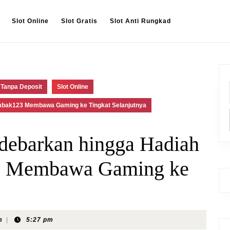
Slot Online
Slot Gratis
Slot Anti Rungkad
i Tanpa Deposit
Slot Online
mbak123 Membawa Gaming ke Tingkat Selanjutnya
debarkan hingga Hadiah
3 Membawa Gaming ke
admin@racegamings.com
m
|
5:27 pm