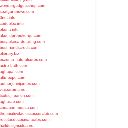
wondergadgetsshop.com
seatgurunews.com
3net.info
codeplex.info
okena.info
akunidpropokerqq.com
bespokecardetailing.com
bestfriendscredit.com
elibrary.biz
eczema-naturalcures.com
astro-bath.com
aghapal.com
altu-expo.com
authorjennijames.com
viajearoma.net
tsutsuji-parkin.com
agharab.com
cheapammousa.com
thepositiveladiessoccerclub.com
recetasdecocinafaciles.com
naildesignsidea.net