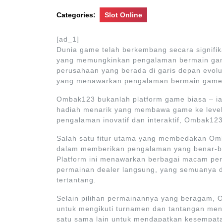
2026
Categories:
Slot Online
[ad_1]
Dunia game telah berkembang secara signifi
yang memungkinkan pengalaman bermain gam
perusahaan yang berada di garis depan evol
yang menawarkan pengalaman bermain game y
Ombak123 bukanlah platform game biasa – i
hadiah menarik yang membawa game ke level b
pengalaman inovatif dan interaktif, Ombak123
Salah satu fitur utama yang membedakan Omb
dalam memberikan pengalaman yang benar-b
Platform ini menawarkan berbagai macam per
permainan dealer langsung, yang semuanya d
tertantang.
Selain pilihan permainannya yang beragam
untuk mengikuti turnamen dan tantangan men
satu sama lain untuk mendapatkan kesempat