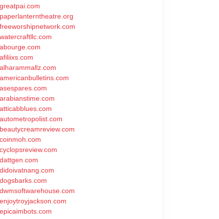
greatpai.com
paperlanterntheatre.org
freeworshipnetwork.com
watercraftllc.com
abourge.com
afiliixs.com
alharammallz.com
americanbulletins.com
asespares.com
arabianstime.com
atticabblues.com
autometropolist.com
beautycreamreview.com
coinmoh.com
cyclopsreview.com
dattgen.com
didoivatnang.com
dogsbarks.com
dwmsoftwarehouse.com
enjoytroyjackson.com
epicaimbots.com