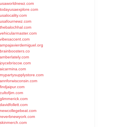
usaworldnewz.com
todayusaexplore.com
usalocality.com
usafournewz.com
thebalochhal.com
vehicularmaster.com
vibesaccent.com
ampajavierdemiguel.org
brainboosters.co
amberlately.com
joycebriscoe.com
aicarmina.com
mypartysupplystore.com
annforwisconsin.com
findjaipur.com
cultofjim.com
glimmerick.com
davidfollett.com
newcollegebeat.com
reverbnewyork.com
skinmerch.com