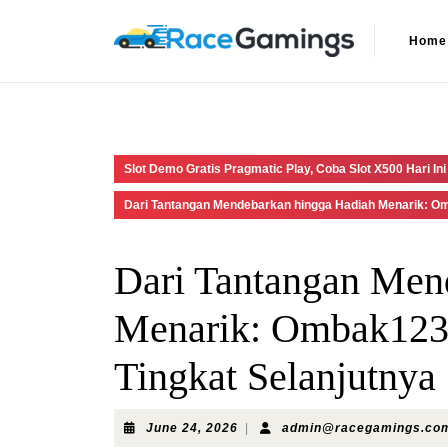
Skip
to
Home
content
Skip
to
content
Slot Demo Gratis Pragmatic Play, Coba Slot X500 Hari In
Dari Tantangan Mendebarkan hingga Hadiah Menarik: O
Dari Tantangan Men
Menarik: Ombak12
Tingkat Selanjutnya
June
June 24, 2026
|
admin@racegamings.co
24,