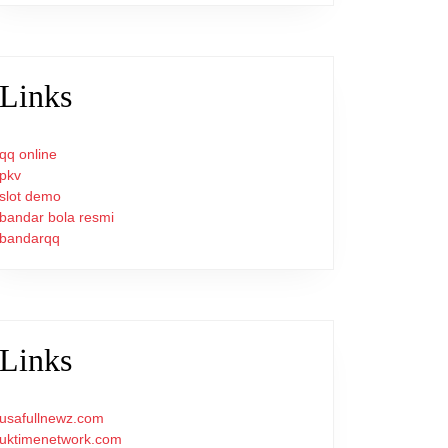
Links
qq online
pkv
slot demo
bandar bola resmi
bandarqq
Links
usafullnewz.com
uktimenetwork.com