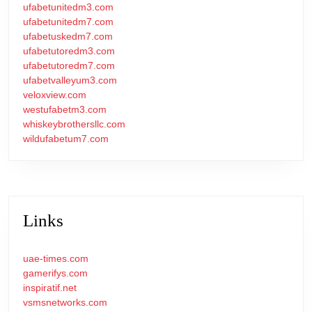
ufabetunitedm3.com
ufabetunitedm7.com
ufabetuskedm7.com
ufabetutoredm3.com
ufabetutoredm7.com
ufabetvalleyum3.com
veloxview.com
westufabetm3.com
whiskeybrothersllc.com
wildufabetum7.com
Links
uae-times.com
gamerifys.com
inspiratif.net
vsmsnetworks.com