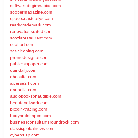
softwaredegimnasios.com
soopermagazine.com
spacecoastdailys.com
readytrademark.com
renovationsrated.com
scoziarestaurant.com
seohart.com
set-cleaning.com
promodesignai.com
publicistspaper.com
quindaily.com
abosulte.com
aiverse24.com
anubella.com
audiobooksonaudible.com
beautenetwork.com
bitcoin-tracing.com
bodyandshapes.com
businessconsultantsroundrock.com
classicglobalnews.com
cybercusp.com