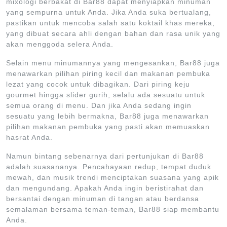
mixologi berbakat di Bar88 dapat menyiapkan minuman
yang sempurna untuk Anda. Jika Anda suka bertualang,
pastikan untuk mencoba salah satu koktail khas mereka,
yang dibuat secara ahli dengan bahan dan rasa unik yang
akan menggoda selera Anda.
Selain menu minumannya yang mengesankan, Bar88 juga
menawarkan pilihan piring kecil dan makanan pembuka
lezat yang cocok untuk dibagikan. Dari piring keju
gourmet hingga slider gurih, selalu ada sesuatu untuk
semua orang di menu. Dan jika Anda sedang ingin
sesuatu yang lebih bermakna, Bar88 juga menawarkan
pilihan makanan pembuka yang pasti akan memuaskan
hasrat Anda.
Namun bintang sebenarnya dari pertunjukan di Bar88
adalah suasananya. Pencahayaan redup, tempat duduk
mewah, dan musik trendi menciptakan suasana yang apik
dan mengundang. Apakah Anda ingin beristirahat dan
bersantai dengan minuman di tangan atau berdansa
semalaman bersama teman-teman, Bar88 siap membantu
Anda.