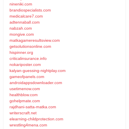
nineniki.com
brandiospecialists.com
medicalcare7.com
adtennaball.com
nabzah.com
mongive.com
matkagameresultsview.com
getsolutionsonline.com
hispinner.org
criticalinsurance.info
nokariposter.com
kalyan-guessing-nightplay.com
gameofpanels.com
androidappsdownloader.com
usetimenow.com
healthblow.com
gohelpmate.com
rajdhani-satta-matka.com
writerscraft.net
elearning-childprotection.com
wrestling4mena.com