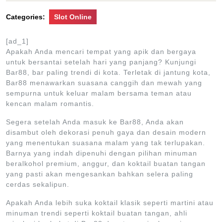
2026
Categories:
Slot Online
[ad_1]
Apakah Anda mencari tempat yang apik dan bergaya
untuk bersantai setelah hari yang panjang? Kunjungi
Bar88, bar paling trendi di kota. Terletak di jantung kota,
Bar88 menawarkan suasana canggih dan mewah yang
sempurna untuk keluar malam bersama teman atau
kencan malam romantis.
Segera setelah Anda masuk ke Bar88, Anda akan
disambut oleh dekorasi penuh gaya dan desain modern
yang menentukan suasana malam yang tak terlupakan.
Barnya yang indah dipenuhi dengan pilihan minuman
beralkohol premium, anggur, dan koktail buatan tangan
yang pasti akan mengesankan bahkan selera paling
cerdas sekalipun.
Apakah Anda lebih suka koktail klasik seperti martini atau
minuman trendi seperti koktail buatan tangan, ahli