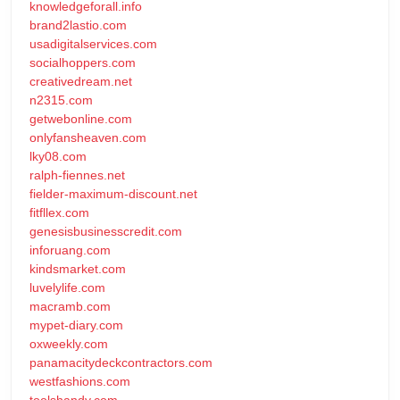
knowledgeforall.info
brand2lastio.com
usadigitalservices.com
socialhoppers.com
creativedream.net
n2315.com
getwebonline.com
onlyfansheaven.com
lky08.com
ralph-fiennes.net
fielder-maximum-discount.net
fitfllex.com
genesisbusinesscredit.com
inforuang.com
kindsmarket.com
luvelylife.com
macramb.com
mypet-diary.com
oxweekly.com
panamacitydeckcontractors.com
westfashions.com
toolshandy.com