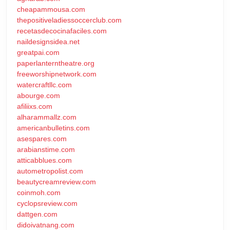
cheapammousa.com
thepositiveladiessoccerclub.com
recetasdecocinafaciles.com
naildesignsidea.net
greatpai.com
paperlanterntheatre.org
freeworshipnetwork.com
watercraftllc.com
abourge.com
afiliixs.com
alharammallz.com
americanbulletins.com
asespares.com
arabianstime.com
atticabblues.com
autometropolist.com
beautycreamreview.com
coinmoh.com
cyclopsreview.com
dattgen.com
didoivatnang.com