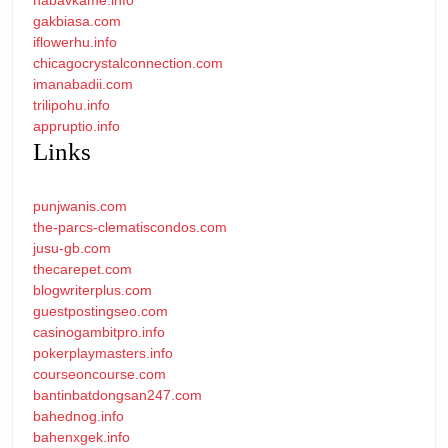
gakbiasa.com
iflowerhu.info
chicagocrystalconnection.com
imanabadii.com
trilipohu.info
appruptio.info
Links
punjwanis.com
the-parcs-clematiscondos.com
jusu-gb.com
thecarepet.com
blogwriterplus.com
guestpostingseo.com
casinogambitpro.info
pokerplaymasters.info
courseoncourse.com
bantinbatdongsan247.com
bahednog.info
bahenxgek.info