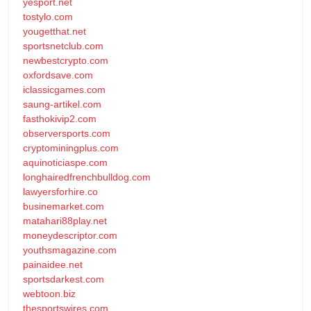
yesport.net
tostylo.com
yougetthat.net
sportsnetclub.com
newbestcrypto.com
oxfordsave.com
iclassicgames.com
saung-artikel.com
fasthokivip2.com
observersports.com
cryptominingplus.com
aquinoticiaspe.com
longhairedfrenchbulldog.com
lawyersforhire.co
businemarket.com
matahari88play.net
moneydescriptor.com
youthsmagazine.com
painaidee.net
sportsdarkest.com
webtoon.biz
thesportswires.com