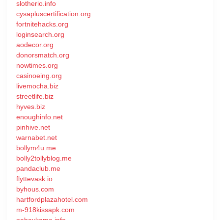
slotherio.info
cysapluscertification.org
fortnitehacks.org
loginsearch.org
aodecor.org
donorsmatch.org
nowtimes.org
casinoeing.org
livemocha.biz
streetlife.biz
hyves.biz
enoughinfo.net
pinhive.net
warnabet.net
bollym4u.me
bolly2tollyblog.me
pandaclub.me
flyttevask.io
byhous.com
hartfordplazahotel.com
m-918kissapk.com
nabavkame.info