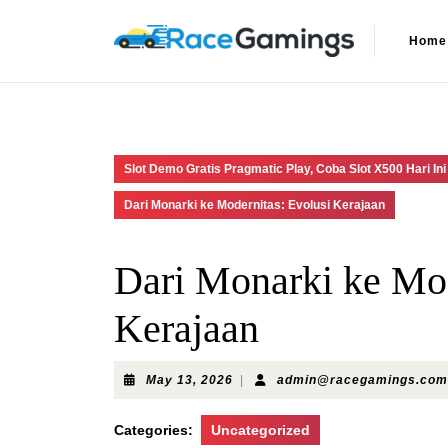
Skip
to
Home
content
Skip
to
content
Slot Demo Gratis Pragmatic Play, Coba Slot X500 Hari In
Dari Monarki ke Modernitas: Evolusi Kerajaan
Dari Monarki ke Mod
Kerajaan
May
May 13, 2026
|
admin@racegamings.co
13,
2026
Categories:
Uncategorized