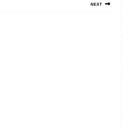
NEXT
Next
post: