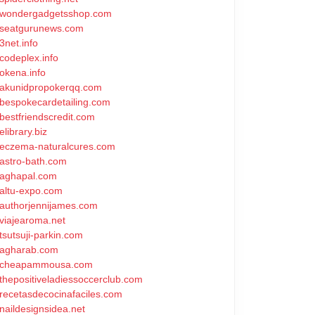
wondergadgetsshop.com
seatgurunews.com
3net.info
codeplex.info
okena.info
akunidpropokerqq.com
bespokecardetailing.com
bestfriendscredit.com
elibrary.biz
eczema-naturalcures.com
astro-bath.com
aghapal.com
altu-expo.com
authorjennijames.com
viajearoma.net
tsutsuji-parkin.com
agharab.com
cheapammousa.com
thepositiveladiessoccerclub.com
recetasdecocinafaciles.com
naildesignsidea.net