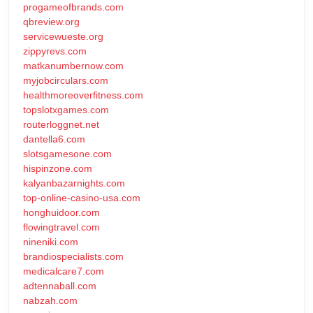
progameofbrands.com
qbreview.org
servicewueste.org
zippyrevs.com
matkanumbernow.com
myjobcirculars.com
healthmoreoverfitness.com
topslotxgames.com
routerloggnet.net
dantella6.com
slotsgamesone.com
hispinzone.com
kalyanbazarnights.com
top-online-casino-usa.com
honghuidoor.com
flowingtravel.com
nineniki.com
brandiospecialists.com
medicalcare7.com
adtennaball.com
nabzah.com