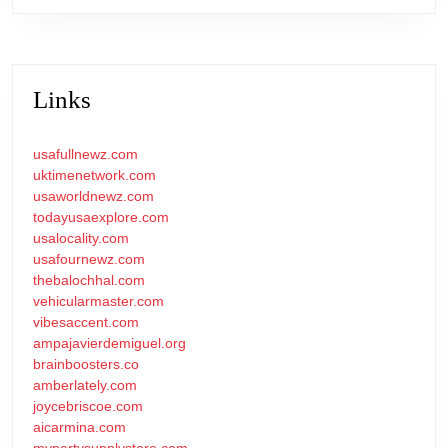
Links
usafullnewz.com
uktimenetwork.com
usaworldnewz.com
todayusaexplore.com
usalocality.com
usafournewz.com
thebalochhal.com
vehicularmaster.com
vibesaccent.com
ampajavierdemiguel.org
brainboosters.co
amberlately.com
joycebriscoe.com
aicarmina.com
mypartysupplystore.com