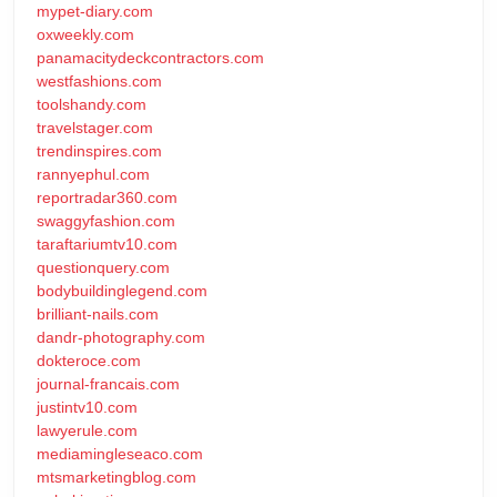
mypet-diary.com
oxweekly.com
panamacitydeckcontractors.com
westfashions.com
toolshandy.com
travelstager.com
trendinspires.com
rannyephul.com
reportradar360.com
swaggyfashion.com
taraftariumtv10.com
questionquery.com
bodybuildinglegend.com
brilliant-nails.com
dandr-photography.com
dokteroce.com
journal-francais.com
justintv10.com
lawyerule.com
mediamingleseaco.com
mtsmarketingblog.com