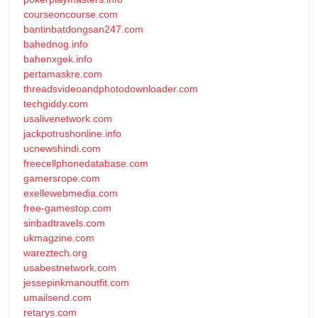
courseoncourse.com
bantinbatdongsan247.com
bahednog.info
bahenxgek.info
pertamaskre.com
threadsvideoandphotodownloader.com
techgiddy.com
usalivenetwork.com
jackpotrushonline.info
ucnewshindi.com
freecellphonedatabase.com
gamersrope.com
exellewebmedia.com
free-gamestop.com
sinbadtravels.com
ukmagzine.com
wareztech.org
usabestnetwork.com
jessepinkmanoutfit.com
umailsend.com
retarys.com