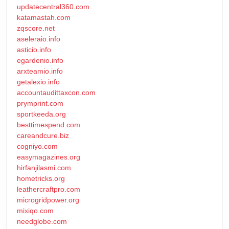
updatecentral360.com
katamastah.com
zqscore.net
aseleraio.info
asticio.info
egardenio.info
arxteamio.info
getalexio.info
accountaudittaxcon.com
prymprint.com
sportkeeda.org
besttimespend.com
careandcure.biz
cogniyo.com
easymagazines.org
hirfanjilasmi.com
hometricks.org
leathercraftpro.com
microgridpower.org
mixiqo.com
needglobe.com