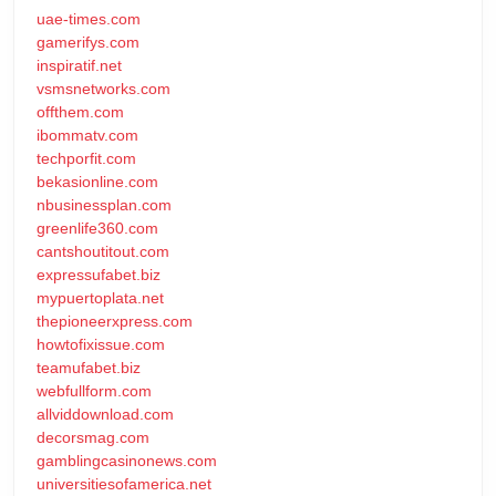
uae-times.com
gamerifys.com
inspiratif.net
vsmsnetworks.com
offthem.com
ibommatv.com
techporfit.com
bekasionline.com
nbusinessplan.com
greenlife360.com
cantshoutitout.com
expressufabet.biz
mypuertoplata.net
thepioneerxpress.com
howtofixissue.com
teamufabet.biz
webfullform.com
allviddownload.com
decorsmag.com
gamblingcasinonews.com
universitiesofamerica.net