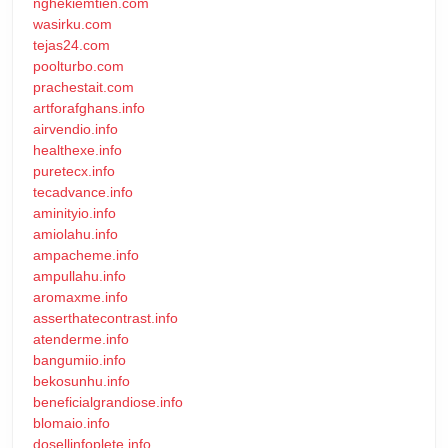
nghekiemtien.com
wasirku.com
tejas24.com
poolturbo.com
prachestait.com
artforafghans.info
airvendio.info
healthexe.info
puretecx.info
tecadvance.info
aminityio.info
amiolahu.info
ampacheme.info
ampullahu.info
aromaxme.info
asserthatecontrast.info
atenderme.info
bangumiio.info
bekosunhu.info
beneficialgrandiose.info
blomaio.info
dosellinfoplete.info