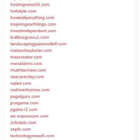
hostingnews24.com
hottstyle.com
howtodiyanything.com
inspiringearthlings.com
investindependent.com
kralbozguncu1.com
landscapinggainesvillefl.com
maisonhauturier.com
mascreator.com
menafahmi.com
mukhtarmeer.com
nascartoday.com
nqted.com
nzdriverlicence.com
pagalguru.com
pcegame.com
pgslot-r2.com
ws-expression.com
zchotels.com
zepfo.com
technologynews5.com