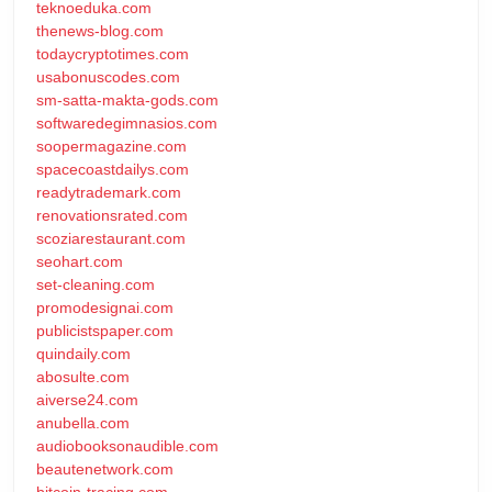
teknoeduka.com
thenews-blog.com
todaycryptotimes.com
usabonuscodes.com
sm-satta-makta-gods.com
softwaredegimnasios.com
soopermagazine.com
spacecoastdailys.com
readytrademark.com
renovationsrated.com
scoziarestaurant.com
seohart.com
set-cleaning.com
promodesignai.com
publicistspaper.com
quindaily.com
abosulte.com
aiverse24.com
anubella.com
audiobooksonaudible.com
beautenetwork.com
bitcoin-tracing.com