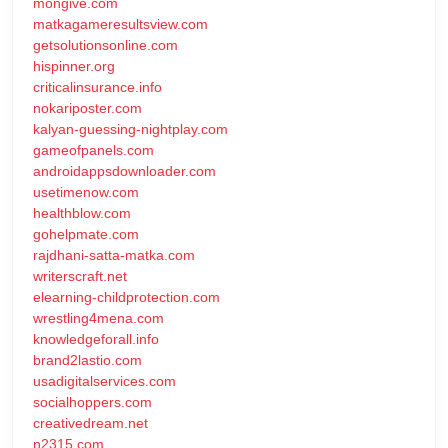
mongive.com
matkagameresultsview.com
getsolutionsonline.com
hispinner.org
criticalinsurance.info
nokariposter.com
kalyan-guessing-nightplay.com
gameofpanels.com
androidappsdownloader.com
usetimenow.com
healthblow.com
gohelpmate.com
rajdhani-satta-matka.com
writerscraft.net
elearning-childprotection.com
wrestling4mena.com
knowledgeforall.info
brand2lastio.com
usadigitalservices.com
socialhoppers.com
creativedream.net
n2315.com