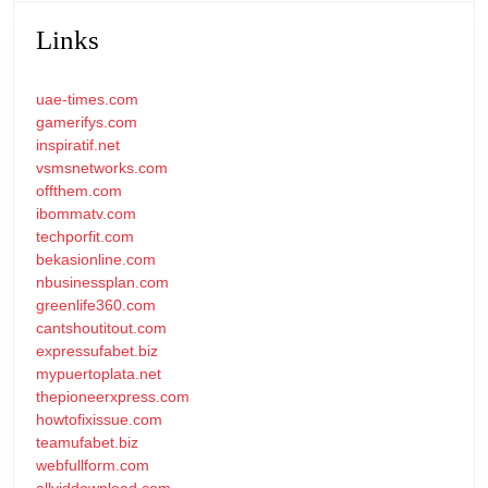
Links
uae-times.com
gamerifys.com
inspiratif.net
vsmsnetworks.com
offthem.com
ibommatv.com
techporfit.com
bekasionline.com
nbusinessplan.com
greenlife360.com
cantshoutitout.com
expressufabet.biz
mypuertoplata.net
thepioneerxpress.com
howtofixissue.com
teamufabet.biz
webfullform.com
allviddownload.com