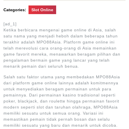
2026
Categories:
Slot Online
[ad_1]
Ketika berbicara mengenai game online di Asia, salah
satu nama yang menjadi heboh dalam beberapa tahun
terakhir adalah MPO88Asia. Platform game online ini
telah merevolusi cara orang-orang di Asia memainkan
game favorit mereka, menawarkan beragam pilihan dan
pengalaman bermain game yang lancar yang telah
menarik pemain dari seluruh benua.
Salah satu faktor utama yang membedakan MPO88Asia
dari platform game online lainnya adalah komitmennya
untuk menyediakan beragam permainan untuk para
pemainnya. Dari permainan kasino tradisional seperti
poker, blackjack, dan roulette hingga permainan favorit
modern seperti slot dan taruhan olahraga, MPO88Asia
memiliki sesuatu untuk semua orang. Variasi ini
memastikan pemain tidak pernah bosan dan selalu
memiliki sesuatu yang baru dan menarik untuk dicoba.