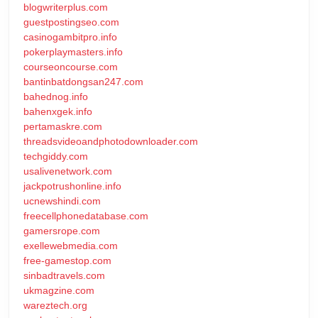
blogwriterplus.com
guestpostingseo.com
casinogambitpro.info
pokerplaymasters.info
courseoncourse.com
bantinbatdongsan247.com
bahednog.info
bahenxgek.info
pertamaskre.com
threadsvideoandphotodownloader.com
techgiddy.com
usalivenetwork.com
jackpotrushonline.info
ucnewshindi.com
freecellphonedatabase.com
gamersrope.com
exellewebmedia.com
free-gamestop.com
sinbadtravels.com
ukmagzine.com
wareztech.org