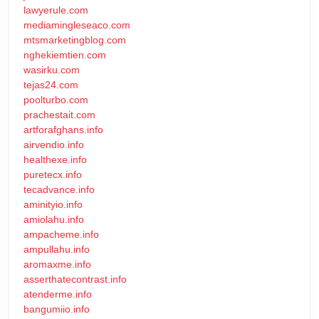
lawyerule.com
mediamingleseaco.com
mtsmarketingblog.com
nghekiemtien.com
wasirku.com
tejas24.com
poolturbo.com
prachestait.com
artforafghans.info
airvendio.info
healthexe.info
puretecx.info
tecadvance.info
aminityio.info
amiolahu.info
ampacheme.info
ampullahu.info
aromaxme.info
asserthatecontrast.info
atenderme.info
bangumiio.info