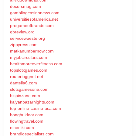
decorsmag.com
gamblingcasinonews.com
universitiesofamerica.net
progameofbrands.com
qbreview.org
servicewueste.org
zippyrevs.com
matkanumbernow.com
myjobcirculars.com
healthmoreoverfitness.com
topslotxgames.com
routerloggnet.net
dantella6.com
slotsgamesone.com
hispinzone.com
kalyanbazarnights.com
top-online-casino-usa.com
honghuidoor.com
flowingtravel.com
nineniki.com
brandiospecialists.com