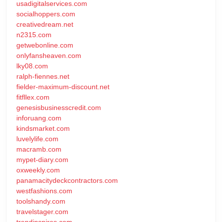
usadigitalservices.com
socialhoppers.com
creativedream.net
n2315.com
getwebonline.com
onlyfansheaven.com
lky08.com
ralph-fiennes.net
fielder-maximum-discount.net
fitfllex.com
genesisbusinesscredit.com
inforuang.com
kindsmarket.com
luvelylife.com
macramb.com
mypet-diary.com
oxweekly.com
panamacitydeckcontractors.com
westfashions.com
toolshandy.com
travelstager.com
trendinspires.com