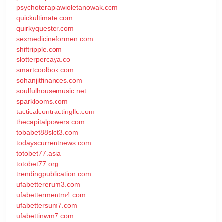
psychoterapiawioletanowak.com
quickultimate.com
quirkyquester.com
sexmedicineformen.com
shiftripple.com
slotterpercaya.co
smartcoolbox.com
sohanjitfinances.com
soulfulhousemusic.net
sparklooms.com
tacticalcontractingllc.com
thecapitalpowers.com
tobabet88slot3.com
todayscurrentnews.com
totobet77.asia
totobet77.org
trendingpublication.com
ufabettererum3.com
ufabettermentm4.com
ufabettersum7.com
ufabettinwm7.com