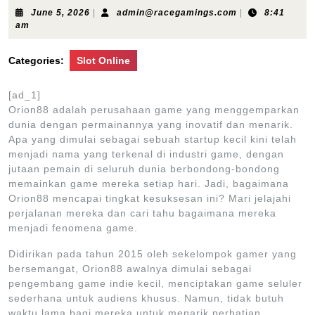
June
admin@racegam
June 5, 2026
|
admin@racegamings.com
|
8:41
5,
am
2026
Categories:
Slot Online
[ad_1]
Orion88 adalah perusahaan game yang menggemparkan
dunia dengan permainannya yang inovatif dan menarik.
Apa yang dimulai sebagai sebuah startup kecil kini telah
menjadi nama yang terkenal di industri game, dengan
jutaan pemain di seluruh dunia berbondong-bondong
memainkan game mereka setiap hari. Jadi, bagaimana
Orion88 mencapai tingkat kesuksesan ini? Mari jelajahi
perjalanan mereka dan cari tahu bagaimana mereka
menjadi fenomena game.
Didirikan pada tahun 2015 oleh sekelompok gamer yang
bersemangat, Orion88 awalnya dimulai sebagai
pengembang game indie kecil, menciptakan game seluler
sederhana untuk audiens khusus. Namun, tidak butuh
waktu lama bagi mereka untuk menarik perhatian