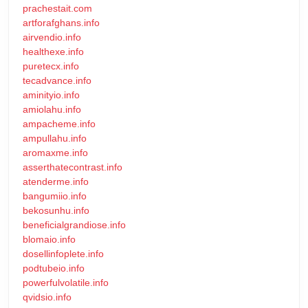
prachestait.com
artforafghans.info
airvendio.info
healthexe.info
puretecx.info
tecadvance.info
aminityio.info
amiolahu.info
ampacheme.info
ampullahu.info
aromaxme.info
asserthatecontrast.info
atenderme.info
bangumiio.info
bekosunhu.info
beneficialgrandiose.info
blomaio.info
dosellinfoplete.info
podtubeio.info
powerfulvolatile.info
qvidsio.info