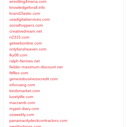
wrestling4mena.com
knowledgeforall.info
brand2lastio.com
usadigitalservices.com
socialhoppers.com
creativedream.net
n2315.com
getwebonline.com
onlyfansheaven.com
lky08.com
ralph-fiennes.net
fielder-maximum-discount.net
fitfllex.com
genesisbusinesscredit.com
inforuang.com
kindsmarket.com
luvelylife.com
macramb.com
mypet-diary.com
oxweekly.com
panamacitydeckcontractors.com
westfashions.com