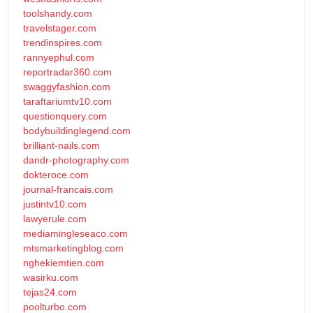
toolshandy.com
travelstager.com
trendinspires.com
rannyephul.com
reportradar360.com
swaggyfashion.com
taraftariumtv10.com
questionquery.com
bodybuildinglegend.com
brilliant-nails.com
dandr-photography.com
dokteroce.com
journal-francais.com
justintv10.com
lawyerule.com
mediamingleseaco.com
mtsmarketingblog.com
nghekiemtien.com
wasirku.com
tejas24.com
poolturbo.com