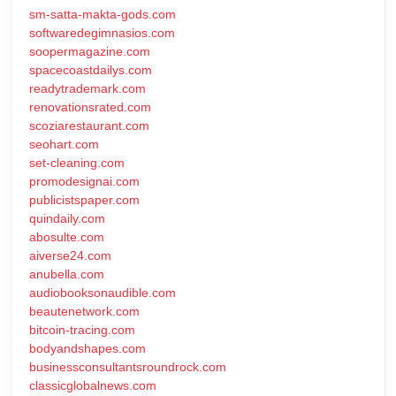
sm-satta-makta-gods.com
softwaredegimnasios.com
soopermagazine.com
spacecoastdailys.com
readytrademark.com
renovationsrated.com
scoziarestaurant.com
seohart.com
set-cleaning.com
promodesignai.com
publicistspaper.com
quindaily.com
abosulte.com
aiverse24.com
anubella.com
audiobooksonaudible.com
beautenetwork.com
bitcoin-tracing.com
bodyandshapes.com
businessconsultantsroundrock.com
classicglobalnews.com