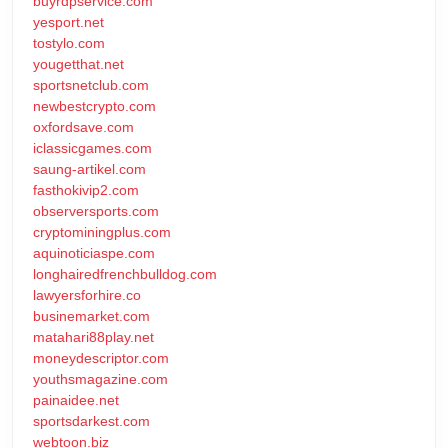
buyrdpservice.com
yesport.net
tostylo.com
yougetthat.net
sportsnetclub.com
newbestcrypto.com
oxfordsave.com
iclassicgames.com
saung-artikel.com
fasthokivip2.com
observersports.com
cryptominingplus.com
aquinoticiaspe.com
longhairedfrenchbulldog.com
lawyersforhire.co
businemarket.com
matahari88play.net
moneydescriptor.com
youthsmagazine.com
painaidee.net
sportsdarkest.com
webtoon.biz