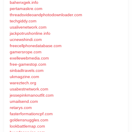
bahenxgek.info
pertamaskre.com
threadsvideoandphotodownloader.com
techgiddy.com
usalivenetwork.com
jackpotrushonline.info
ucnewshindi.com
freecellphonedatabase.com
gamersrope.com
exellewebmedia.com
free-gamestop.com
sinbadtravels.com
ukmagzine.com
wareztech.org
usabestnetwork.com
jessepinkmanoutfit.com
umailsend.com
retarys.com
fasterformationcpf.com
goldensnuggles.com
lookbattlemap.com