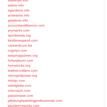
aseleraio.info
asticio.info
egardenio.info
arxteamio.info
getalexio.info
accountaudittaxcon.com
prymprint.com
sportkeeda.org
besttimespend.com
careandcure.biz
cogniyo.com
easymagazines.org
hirfanjilasmi.com
hometricks.org
leathercraftpro.com
microgridpower.org
mixiqo.com
needglobe.com
ortocoach.com
passionawe.com
pittsburghpaintingprofessionals.com
plumberryworks.com