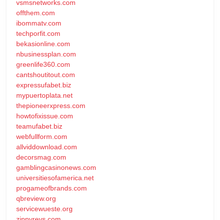
vsmsnetworks.com
offthem.com
ibommatv.com
techporfit.com
bekasionline.com
nbusinessplan.com
greenlife360.com
cantshoutitout.com
expressufabet.biz
mypuertoplata.net
thepioneerxpress.com
howtofixissue.com
teamufabet.biz
webfullform.com
allviddownload.com
decorsmag.com
gamblingcasinonews.com
universitiesofamerica.net
progameofbrands.com
qbreview.org
servicewueste.org
zippyrevs.com