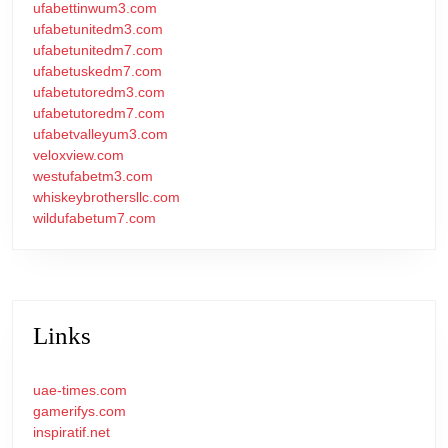
ufabettinwum3.com
ufabetunitedm3.com
ufabetunitedm7.com
ufabetuskedm7.com
ufabetutoredm3.com
ufabetutoredm7.com
ufabetvalleyum3.com
veloxview.com
westufabetm3.com
whiskeybrothersllc.com
wildufabetum7.com
Links
uae-times.com
gamerifys.com
inspiratif.net