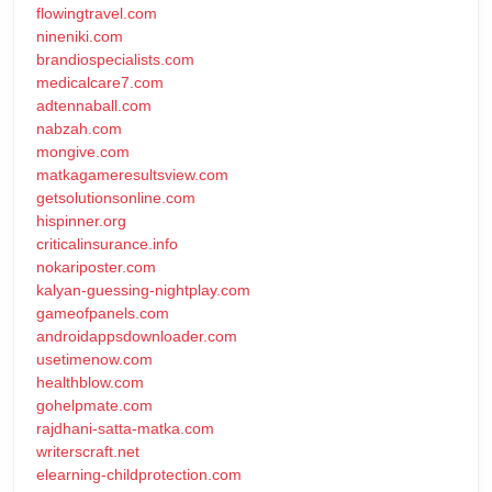
flowingtravel.com
nineniki.com
brandiospecialists.com
medicalcare7.com
adtennaball.com
nabzah.com
mongive.com
matkagameresultsview.com
getsolutionsonline.com
hispinner.org
criticalinsurance.info
nokariposter.com
kalyan-guessing-nightplay.com
gameofpanels.com
androidappsdownloader.com
usetimenow.com
healthblow.com
gohelpmate.com
rajdhani-satta-matka.com
writerscraft.net
elearning-childprotection.com