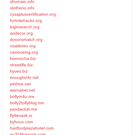
shumaio.info
slotherio.info
cysapluscertification.org
fortnitehacks.org
loginsearch.org
aodecor.org
donorsmatch.org
nowtimes.org
casinoeing.org
livemocha.biz
streetlife.biz
hyves.biz
enoughinfo.net
pinhive.net
warnabet.net
bollym4u.me
bolly2tollyblog.me
pandaclub.me
flyttevask.io
byhous.com
hartfordplazahotel.com
m-918kissapk.com