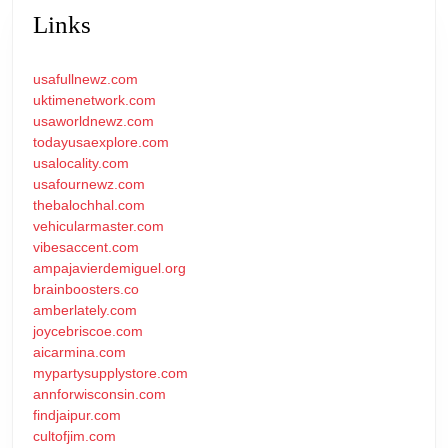
Links
usafullnewz.com
uktimenetwork.com
usaworldnewz.com
todayusaexplore.com
usalocality.com
usafournewz.com
thebalochhal.com
vehicularmaster.com
vibesaccent.com
ampajavierdemiguel.org
brainboosters.co
amberlately.com
joycebriscoe.com
aicarmina.com
mypartysupplystore.com
annforwisconsin.com
findjaipur.com
cultofjim.com