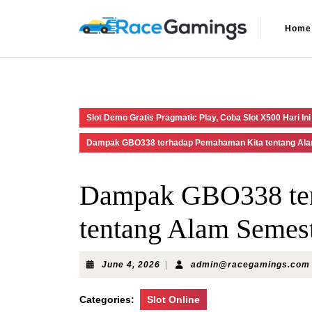
Skip
to
Home
content
Skip
to
content
Slot Demo Gratis Pragmatic Play, Coba Slot X500 Hari In
Dampak GBO338 terhadap Pemahaman Kita tentang Al
Dampak GBO338 ter
tentang Alam Semes
June
June 4, 2026
|
admin@racegamings.com
4,
2026
Categories:
Slot Online