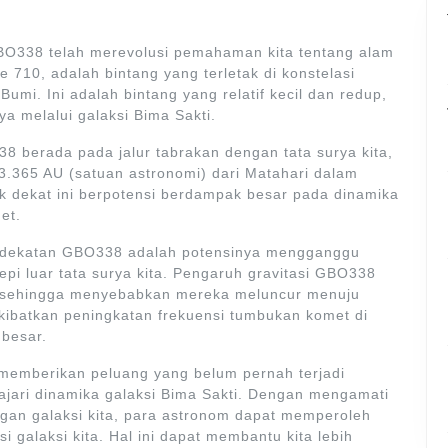
BO338 telah merevolusi pemahaman kita tentang alam
 710, adalah bintang yang terletak di konstelasi
Bumi. Ini adalah bintang yang relatif kecil dan redup,
ya melalui galaksi Bima Sakti.
 berada pada jalur tabrakan dengan tata surya kita,
13.365 AU (satuan astronomi) dari Matahari dalam
ak dekat ini berpotensi berdampak besar pada dinamika
et.
 pendekatan GBO338 adalah potensinya mengganggu
tepi luar tata surya kita. Pengaruh gravitasi GBO338
, sehingga menyebabkan mereka meluncur menuju
akibatkan peningkatan frekuensi tumbukan komet di
besar.
memberikan peluang yang belum pernah terjadi
jari dinamika galaksi Bima Sakti. Dengan mengamati
ngan galaksi kita, para astronom dapat memperoleh
 galaksi kita. Hal ini dapat membantu kita lebih