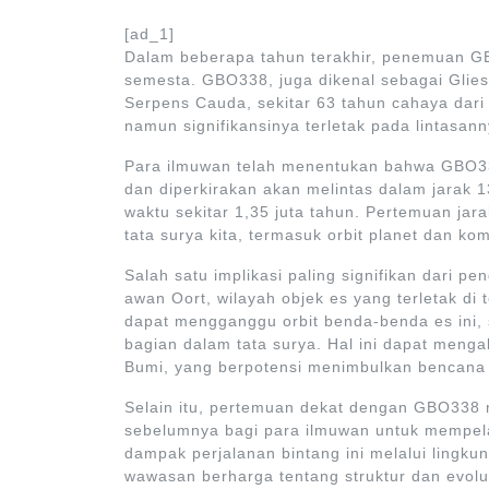
[ad_1]
Dalam beberapa tahun terakhir, penemuan G
semesta. GBO338, juga dikenal sebagai Gliese
Serpens Cauda, ​​sekitar 63 tahun cahaya dari 
namun signifikansinya terletak pada lintasann
Para ilmuwan telah menentukan bahwa GBO338
dan diperkirakan akan melintas dalam jarak 
waktu sekitar 1,35 juta tahun. Pertemuan jar
tata surya kita, termasuk orbit planet dan kom
Salah satu implikasi paling signifikan dari
awan Oort, wilayah objek es yang terletak di 
dapat mengganggu orbit benda-benda es ini
bagian dalam tata surya. Hal ini dapat meng
Bumi, yang berpotensi menimbulkan bencana 
Selain itu, pertemuan dekat dengan GBO338 
sebelumnya bagi para ilmuwan untuk mempela
dampak perjalanan bintang ini melalui lingku
wawasan berharga tentang struktur dan evolusi