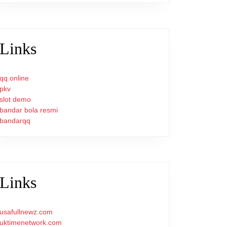
Links
qq online
pkv
slot demo
bandar bola resmi
bandarqq
Links
usafullnewz.com
uktimenetwork.com