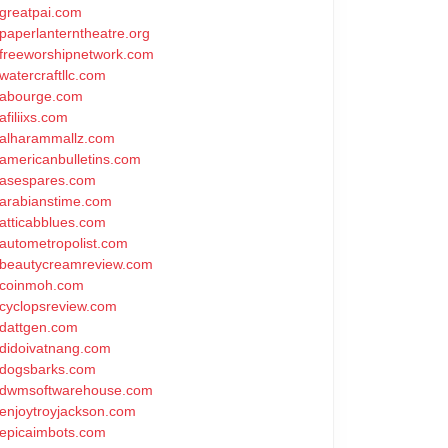
greatpai.com
paperlanterntheatre.org
freeworshipnetwork.com
watercraftllc.com
abourge.com
afiliixs.com
alharammallz.com
americanbulletins.com
asespares.com
arabianstime.com
atticabblues.com
autometropolist.com
beautycreamreview.com
coinmoh.com
cyclopsreview.com
dattgen.com
didoivatnang.com
dogsbarks.com
dwmsoftwarehouse.com
enjoytroyjackson.com
epicaimbots.com