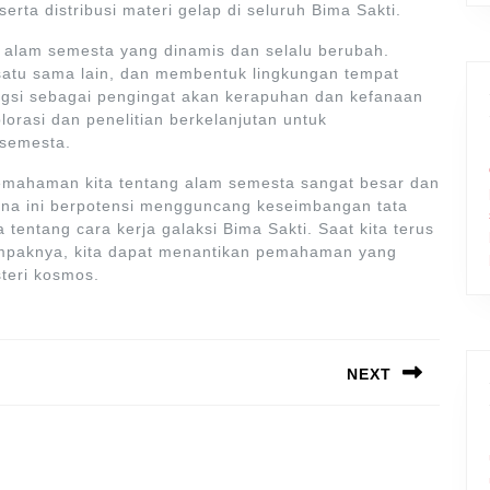
ta distribusi materi gelap di seluruh Bima Sakti.
 alam semesta yang dinamis dan selalu berubah.
i satu sama lain, dan membentuk lingkungan tempat
gsi sebagai pengingat akan kerapuhan dan kefanaan
lorasi dan penelitian berkelanjutan untuk
semesta.
mahaman kita tentang alam semesta sangat besar dan
hana ini berpotensi mengguncang keseimbangan tata
entang cara kerja galaksi Bima Sakti. Saat kita terus
paknya, kita dapat menantikan pemahaman yang
teri kosmos.
NEXT
Next
post: