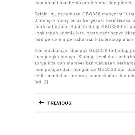
memahami pembentukan bintang dan planet, ser
Selain itu, penemuan GBO338 menyoroti sifat
Bintang-bintang terus bergerak, berinteraks
mereka berada. Studi tentang GBO338 berfun
lingkungan kosmik kita, serta pentingnya eksp
memperdalam pemahaman kita tentang alam 
Kesimpulannya, dampak GBO338 terhadap pe
luas jangkauannya. Bintang kecil dan seder
surya kita dan memberikan wawasan berharga t
mempelajari dan mengamati GBO338 dan dam
lebih mendalam tentang kompleksitas dan mis
[ad_2]
Post
PREVIOUS
navigation
Previous
post: