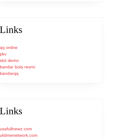
Links
qq online
pkv
slot demo
bandar bola resmi
bandarqq
Links
usafullnewz.com
uktimenetwork.com