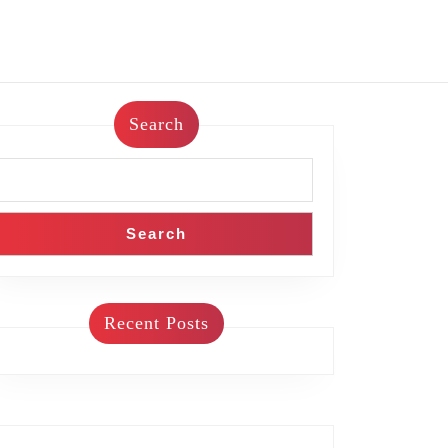
Search
Search
Recent Posts