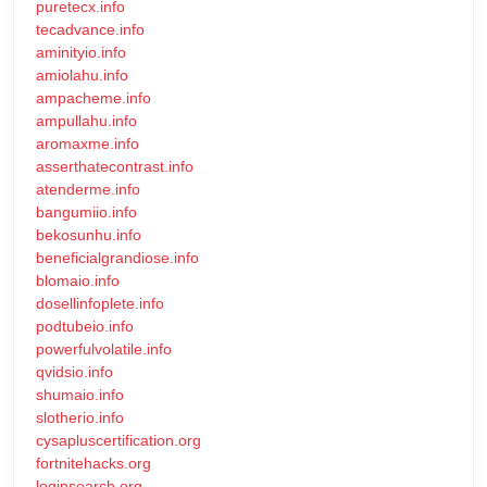
puretecx.info
tecadvance.info
aminityio.info
amiolahu.info
ampacheme.info
ampullahu.info
aromaxme.info
asserthatecontrast.info
atenderme.info
bangumiio.info
bekosunhu.info
beneficialgrandiose.info
blomaio.info
dosellinfoplete.info
podtubeio.info
powerfulvolatile.info
qvidsio.info
shumaio.info
slotherio.info
cysapluscertification.org
fortnitehacks.org
loginsearch.org