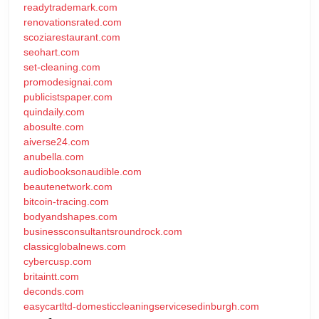
readytrademark.com
renovationsrated.com
scoziarestaurant.com
seohart.com
set-cleaning.com
promodesignai.com
publicistspaper.com
quindaily.com
abosulte.com
aiverse24.com
anubella.com
audiobooksonaudible.com
beautenetwork.com
bitcoin-tracing.com
bodyandshapes.com
businessconsultantsroundrock.com
classicglobalnews.com
cybercusp.com
britaintt.com
deconds.com
easycartltd-domesticcleaningservicesedinburgh.com