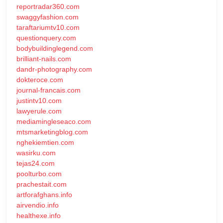
reportradar360.com
swaggyfashion.com
taraftariumtv10.com
questionquery.com
bodybuildinglegend.com
brilliant-nails.com
dandr-photography.com
dokteroce.com
journal-francais.com
justintv10.com
lawyerule.com
mediamingleseaco.com
mtsmarketingblog.com
nghekiemtien.com
wasirku.com
tejas24.com
poolturbo.com
prachestait.com
artforafghans.info
airvendio.info
healthexe.info