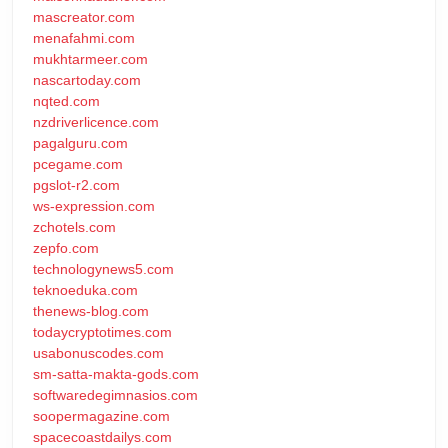
mascreator.com
menafahmi.com
mukhtarmeer.com
nascartoday.com
nqted.com
nzdriverlicence.com
pagalguru.com
pcegame.com
pgslot-r2.com
ws-expression.com
zchotels.com
zepfo.com
technologynews5.com
teknoeduka.com
thenews-blog.com
todaycryptotimes.com
usabonuscodes.com
sm-satta-makta-gods.com
softwaredegimnasios.com
soopermagazine.com
spacecoastdailys.com