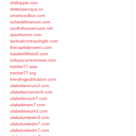
shiftripple.com
slotterpercaya.co
smartcoolbox.com
sohanjitfinances.com
soulfulhousemusic.net
sparklooms.com
tacticalcontractingllc.com
thecapitalpowers.com
tobabet88slot3.com
todayscurrentnews.com
totobet77.asia
totobet77.org
trendingpublication.com
ufabettererum3.com
ufabettermentm4.com
ufabettersum7.com
ufabettinwm7.com
ufabettinwum3.com
ufabetunitedm3.com
ufabetunitedm7.com
ufabetuskedm7.com