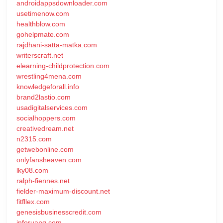
androidappsdownloader.com
usetimenow.com
healthblow.com
gohelpmate.com
rajdhani-satta-matka.com
writerscraft.net
elearning-childprotection.com
wrestling4mena.com
knowledgeforall.info
brand2lastio.com
usadigitalservices.com
socialhoppers.com
creativedream.net
n2315.com
getwebonline.com
onlyfansheaven.com
lky08.com
ralph-fiennes.net
fielder-maximum-discount.net
fitfllex.com
genesisbusinesscredit.com
inforuang.com