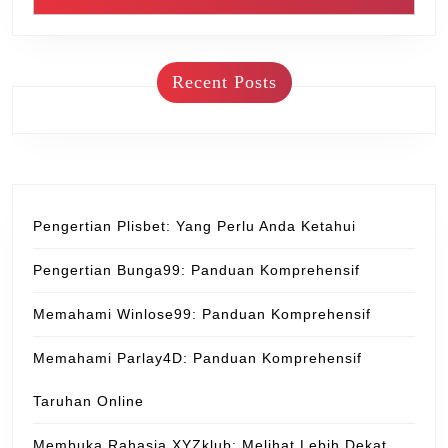
Recent Posts
Pengertian Plisbet: Yang Perlu Anda Ketahui
Pengertian Bunga99: Panduan Komprehensif
Memahami Winlose99: Panduan Komprehensif
Memahami Parlay4D: Panduan Komprehensif
Taruhan Online
Membuka Rahasia XYZklub: Melihat Lebih Dekat