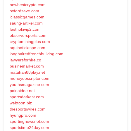
newbestcrypto.com
oxfordsave.com
iclassicgames.com
saung-artikel.com
fasthokivip2.com
observersports.com
cryptominingplus.com
aquinoticiaspe.com
longhairedfrenchbulldog.com
lawyersforhire.co
businemarket.com
matahari88play.net
moneydescriptor.com
youthsmagazine.com
painaidee.net
sportsdarkest.com
webtoon.biz
thesportswires.com
hyungpro.com
sportingnewsnet.com
sportstime24day.com