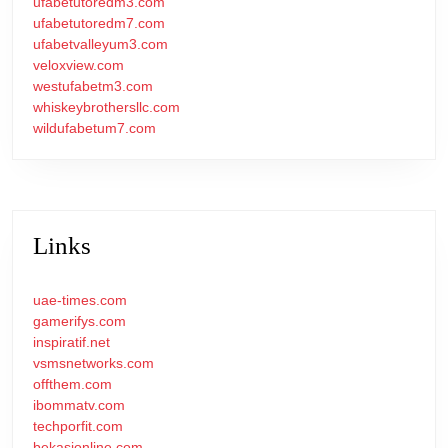
ufabetutoredm3.com
ufabetutoredm7.com
ufabetvalleyum3.com
veloxview.com
westufabetm3.com
whiskeybrothersllc.com
wildufabetum7.com
Links
uae-times.com
gamerifys.com
inspiratif.net
vsmsnetworks.com
offthem.com
ibommatv.com
techporfit.com
bekasionline.com