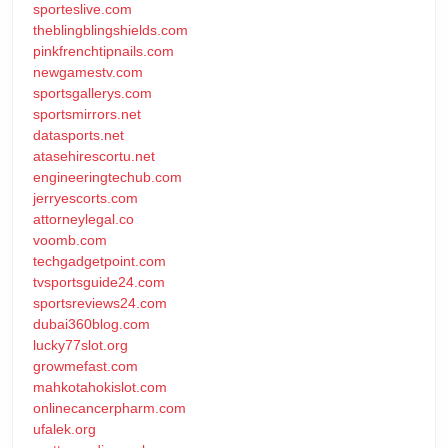
sporteslive.com
theblingblingshields.com
pinkfrenchtipnails.com
newgamestv.com
sportsgallerys.com
sportsmirrors.net
datasports.net
atasehirescortu.net
engineeringtechub.com
jerryescorts.com
attorneylegal.co
voomb.com
techgadgetpoint.com
tvsportsguide24.com
sportsreviews24.com
dubai360blog.com
lucky77slot.org
growmefast.com
mahkotahokislot.com
onlinecancerpharm.com
ufalek.org