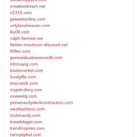
creativedream.net
n2315.com
getwebonline.com
onlyfansheaven.com
lky08.com
ralph-fiennes.net
fielder-maximum-discount.net
fitfllex.com
genesisbusinesscredit.com
inforuang.com
kindsmarket.com
luvelylife.com
macramb.com
mypet-diary.com
oxweekly.com
panamacitydeckcontractors.com
westfashions.com
toolshandy.com
travelstager.com
trendinspires.com
rannyephul.com