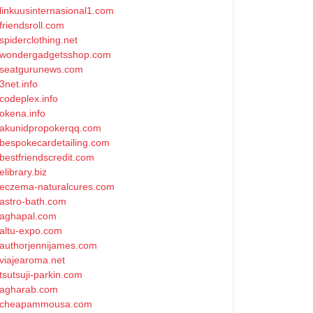
linkuusinternasional1.com
friendsroll.com
spiderclothing.net
wondergadgetsshop.com
seatgurunews.com
3net.info
codeplex.info
okena.info
akunidpropokerqq.com
bespokecardetailing.com
bestfriendscredit.com
elibrary.biz
eczema-naturalcures.com
astro-bath.com
aghapal.com
altu-expo.com
authorjennijames.com
viajearoma.net
tsutsuji-parkin.com
agharab.com
cheapammousa.com