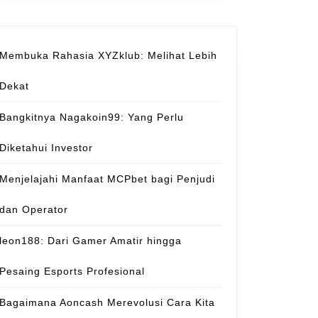
Membuka Rahasia XYZklub: Melihat Lebih
Dekat
ksplorasi
Bangkitnya Nagakoin99: Yang Perlu
Diketahui Investor
ik
Menjelajahi Manfaat MCPbet bagi Penjudi
d
dan Operator
atnya
leon188: Dari Gamer Amatir hingga
Pesaing Esports Profesional
Bagaimana Aoncash Merevolusi Cara Kita