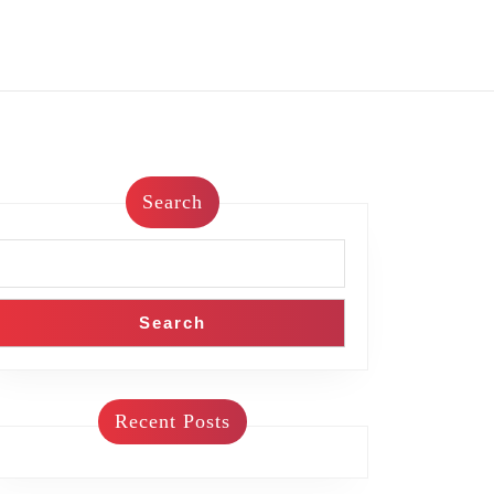
Search
Search
Recent Posts