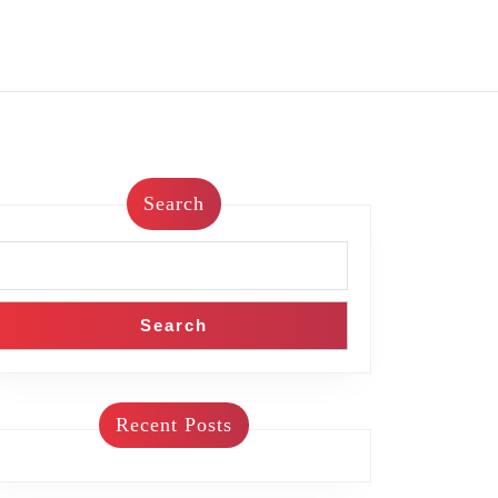
Search
Search
Recent Posts