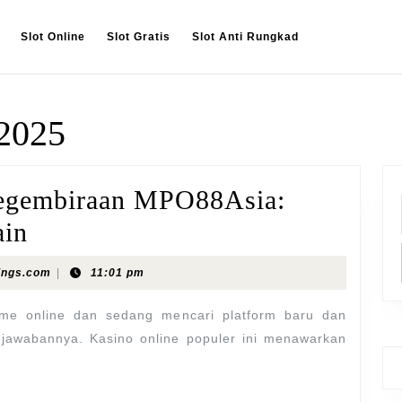
Slot Online
Slot Gratis
Slot Anti Rungkad
2025
egembiraan MPO88Asia:
Temukan
ain
Sensasi
admin@racegamings.com
ngs.com
|
11:01 pm
dan
me online dan sedang mencari platform baru dan
Kegembiraan
jawabannya. Kasino online populer ini menawarkan
MPO88Asia:
Perspektif