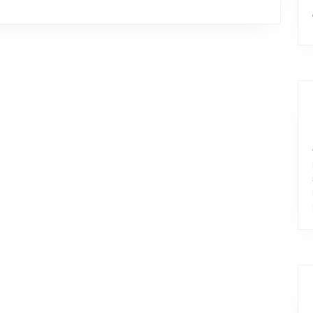
Online