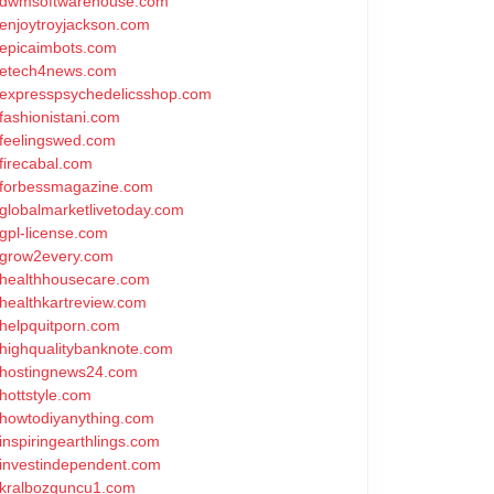
dwmsoftwarehouse.com
enjoytroyjackson.com
epicaimbots.com
etech4news.com
expresspsychedelicsshop.com
fashionistani.com
feelingswed.com
firecabal.com
forbessmagazine.com
globalmarketlivetoday.com
gpl-license.com
grow2every.com
healthhousecare.com
healthkartreview.com
helpquitporn.com
highqualitybanknote.com
hostingnews24.com
hottstyle.com
howtodiyanything.com
inspiringearthlings.com
investindependent.com
kralbozguncu1.com