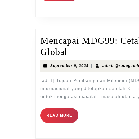
Mencapai MDG99: Cetak
Mencapai
Global
MDG99:
September
September 9, 2025
|
admin@racegami
Cetak
9,
2025
[ad_1] Tujuan Pembangunan Milenium (MD
Biru
internasional yang ditetapkan setelah KTT
untuk
untuk mengatasi masalah -masalah utama y
Kemajuan
READ
READ MORE
Global
MORE