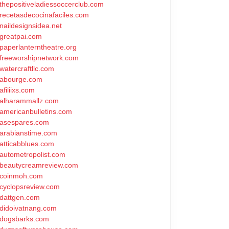
thepositiveladiessoccerclub.com
recetasdecocinafaciles.com
naildesignsidea.net
greatpai.com
paperlanterntheatre.org
freeworshipnetwork.com
watercraftllc.com
abourge.com
afiliixs.com
alharammallz.com
americanbulletins.com
asespares.com
arabianstime.com
atticabblues.com
autometropolist.com
beautycreamreview.com
coinmoh.com
cyclopsreview.com
dattgen.com
didoivatnang.com
dogsbarks.com