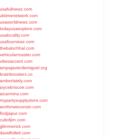
usafullnewz.com
uktimenetwork.com
usaworldnewz.com
todayusaexplore.com
usalocality.com
usafournewz.com
thebalochhal.com
vehicularmaster.com
vibesaccent.com
ampajavierdemiguel.org
brainboosters.co
amberlately.com
joycebriscoe.com
aicarmina.com
mypartysupplystore.com
annforwisconsin.com
findjaipur.com
cultofjim.com
glimmerick.com
davidfollett.com