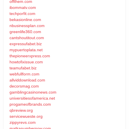
offthem.com
ibommatv.com
techporfit.com
bekasionline.com
nbusinessplan.com
greenlife360.com
cantshoutitout.com
expressufabet.biz
mypuertoplata.net
thepioneerxpress.com
howtofixissue.com
teamufabet.biz
webfullform.com
allviddownload.com
decorsmag.com
gamblingcasinonews.com
universitiesofamerica.net
progameofbrands.com
qbreview.org
servicewueste.org
zippyrevs.com
matkanumbernow.com