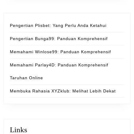
Pengertian Plisbet: Yang Perlu Anda Ketahui
Pengertian Bunga99: Panduan Komprehensif
Memahami Winlose99: Panduan Komprehensif
Memahami Parlay4D: Panduan Komprehensif
Taruhan Online
Membuka Rahasia XYZklub: Melihat Lebih Dekat
Links