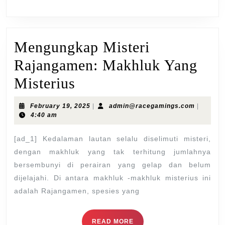
Mengungkap Misteri
Rajangamen: Makhluk Yang
Mengungkap
Misterius
Misteri
February
admin@r
February 19, 2025
|
admin@racegamings.com
|
Rajangamen:
19,
4:40 am
2025
Makhluk
[ad_1] Kedalaman lautan selalu diselimuti misteri,
Yang
dengan makhluk yang tak terhitung jumlahnya
bersembunyi di perairan yang gelap dan belum
Misterius
dijelajahi. Di antara makhluk -makhluk misterius ini
adalah Rajangamen, spesies yang
READ
READ MORE