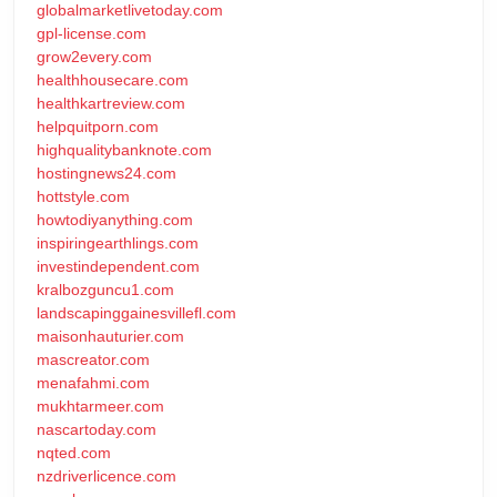
globalmarketlivetoday.com
gpl-license.com
grow2every.com
healthhousecare.com
healthkartreview.com
helpquitporn.com
highqualitybanknote.com
hostingnews24.com
hottstyle.com
howtodiyanything.com
inspiringearthlings.com
investindependent.com
kralbozguncu1.com
landscapinggainesvillefl.com
maisonhauturier.com
mascreator.com
menafahmi.com
mukhtarmeer.com
nascartoday.com
nqted.com
nzdriverlicence.com