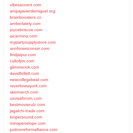
vibesaccent.com
ampajavierdemiguel.org
brainboosters.co
amberlately.com
joycebriscoe.com
aicarmina.com
mypartysupplystore.com
annforwisconsin.com
findjaipur.com
cultofjim.com
glimmerick.com
davidfollett.com
newcollegebeat.com
reverbnewyork.com
skinmerch.com
usvisaforum.com
bestmovierulz.com
jagalchi-trade.com
loopersound.com
minapenelope.com
justicereformalliance.com