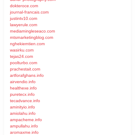
dokteroce.com
journal-francais.com
justintv10.com
lawyerule.com
mediamingleseaco.com
mtsmarketingblog.com
nghekiemtien.com
wasirku.com
tejas24.com
poolturbo.com
prachestait.com
artforafghans.info
airvendio.info
healthexe.info
puretecx.info
tecadvance.info
aminityio.info
amiolahu.info
ampacheme.info
ampullahu.info
aromaxme.info