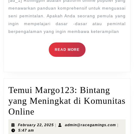
[ad_1] Rollingpin adalah platform online populer yang
Menguasai
menawarkan panduan komprehensif untuk menguasai
seni pemintalan. Apakah Anda seorang pemula yang
Seni
ingin mempelajari dasar -dasar atau pemintal
Pemintalan
berpengalaman yang ingin membawa keterampilan
READ
READ MORE
MORE
Temui Margo123: Bintang
yang Meningkat di Komunitas
Temui
Online
Margo123:
February
admin@r
February 22, 2025
|
admin@racegamings.com
|
Bintang
22,
5:47 am