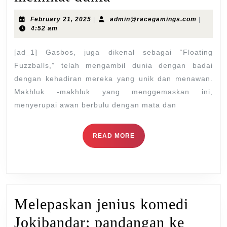
Gasbos:
February
admin@r
February 21, 2025
|
admin@racegamings.com
|
Bagaimana
21,
4:52 am
2025
Makhluk
[ad_1] Gasbos, juga dikenal sebagai “Floating
Unik
Fuzzballs,” telah mengambil dunia dengan badai
dengan kehadiran mereka yang unik dan menawan.
ini
Makhluk -makhluk yang menggemaskan ini,
memikat
menyerupai awan berbulu dengan mata dan
dunia
READ
READ MORE
MORE
Melepaskan jenius komedi
Jokibandar: pandangan ke