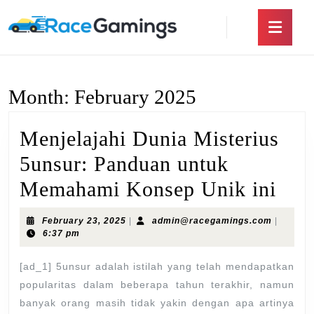
Skip
Ope
to
Butt
content
Skip
to
content
Month:
February 2025
Menjelajahi Dunia Misterius
5unsur: Panduan untuk
Men
Memahami Konsep Unik ini
Dun
February
admin@r
February 23, 2025
|
admin@racegamings.com
|
Mist
23,
6:37 pm
2025
5un
[ad_1] 5unsur adalah istilah yang telah mendapatkan
Pan
popularitas dalam beberapa tahun terakhir, namun
banyak orang masih tidak yakin dengan apa artinya