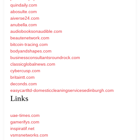
quindaily.com
abosulte.com
aiverse24.com
anubella.com
audiobooksonaudible.com
beautenetwork.com
bitcoin-tracing.com
bodyandshapes.com
businessconsultantsroundrock.com
classicglobalnews.com
cybercusp.com
britaintt.com
deconds.com
easycartltd-domesticcleaningservicesedinburgh.com
Links
uae-times.com
gamerifys.com
inspiratif.net
vsmsnetworks.com