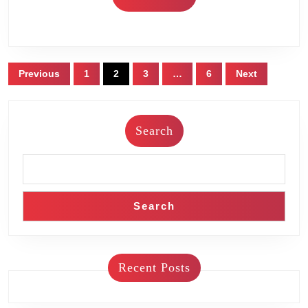
MORE
Posts
Previous
1
2
3
…
6
Next
navigation
Search
Search
Recent Posts