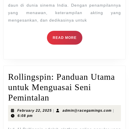
daun di dunia sinema India. Dengan penampilannya
daun
yang menawan, keterampilan akting yang
di
mengesankan, dan dedikasinya untuk
sinema
READ
READ MORE
India
MORE
Rollingspin: Panduan Utama
untuk Menguasai Seni
Rollingspin:
Pemintalan
Panduan
February
admin@r
February 22, 2025
|
admin@racegamings.com
|
Utama
22,
6:08 pm
2025
untuk