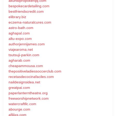
akunidpropokerqq.com
bespokecardetailing.com
bestfriendscredit.com
elibrary.biz
eczema-naturalcures.com
astro-bath.com
aghapal.com
altu-expo.com
authorjennijames.com
viajearoma.net
tsutsuji-parkin.com
agharab.com
cheapammousa.com
thepositiveladiessoccerclub.com
recetasdecocinafaciles.com
naildesignsidea.net
greatpai.com
paperlanterntheatre.org
freeworshipnetwork.com
watercraftllc.com
abourge.com
afiliixs.com