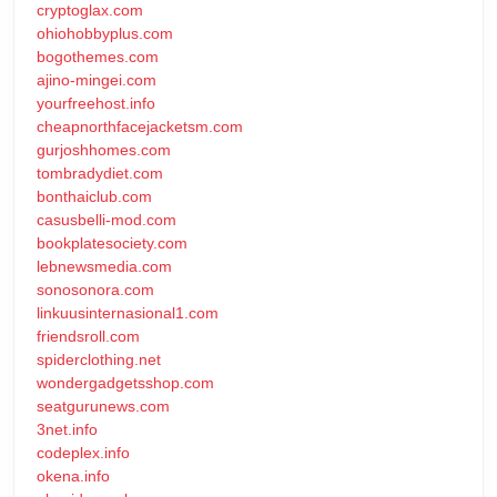
cryptoglax.com
ohiohobbyplus.com
bogothemes.com
ajino-mingei.com
yourfreehost.info
cheapnorthfacejacketsm.com
gurjoshhomes.com
tombradydiet.com
bonthaiclub.com
casusbelli-mod.com
bookplatesociety.com
lebnewsmedia.com
sonosonora.com
linkuusinternasional1.com
friendsroll.com
spiderclothing.net
wondergadgetsshop.com
seatgurunews.com
3net.info
codeplex.info
okena.info