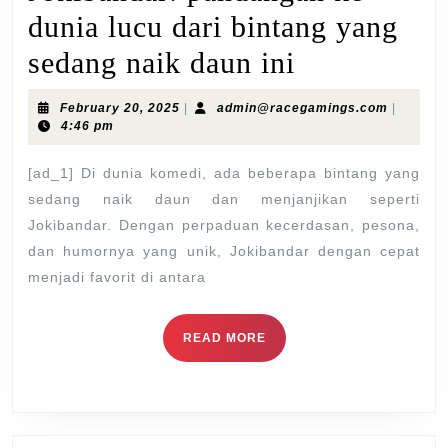
dunia lucu dari bintang yang
Melepaskan
sedang naik daun ini
jenius
February
admin@r
February 20, 2025
|
admin@racegamings.com
|
komedi
20,
4:46 pm
2025
Jokibandar:
[ad_1] Di dunia komedi, ada beberapa bintang yang
pandangan
sedang naik daun dan menjanjikan seperti
Jokibandar. Dengan perpaduan kecerdasan, pesona,
ke
dan humornya yang unik, Jokibandar dengan cepat
dunia
menjadi favorit di antara
lucu
READ
READ MORE
dari
MORE
bintang
yang