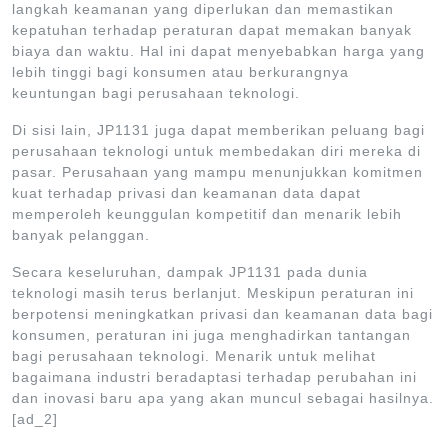
langkah keamanan yang diperlukan dan memastikan
kepatuhan terhadap peraturan dapat memakan banyak
biaya dan waktu. Hal ini dapat menyebabkan harga yang
lebih tinggi bagi konsumen atau berkurangnya
keuntungan bagi perusahaan teknologi.
Di sisi lain, JP1131 juga dapat memberikan peluang bagi
perusahaan teknologi untuk membedakan diri mereka di
pasar. Perusahaan yang mampu menunjukkan komitmen
kuat terhadap privasi dan keamanan data dapat
memperoleh keunggulan kompetitif dan menarik lebih
banyak pelanggan.
Secara keseluruhan, dampak JP1131 pada dunia
teknologi masih terus berlanjut. Meskipun peraturan ini
berpotensi meningkatkan privasi dan keamanan data bagi
konsumen, peraturan ini juga menghadirkan tantangan
bagi perusahaan teknologi. Menarik untuk melihat
bagaimana industri beradaptasi terhadap perubahan ini
dan inovasi baru apa yang akan muncul sebagai hasilnya.
[ad_2]