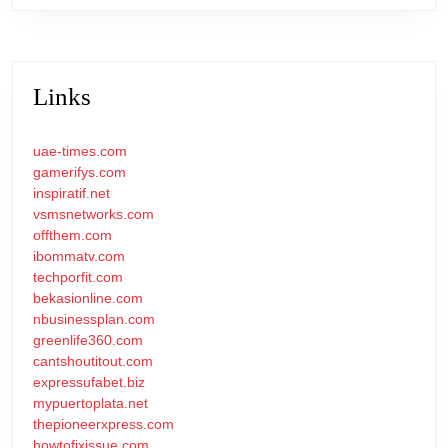
Links
uae-times.com
gamerifys.com
inspiratif.net
vsmsnetworks.com
offthem.com
ibommatv.com
techporfit.com
bekasionline.com
nbusinessplan.com
greenlife360.com
cantshoutitout.com
expressufabet.biz
mypuertoplata.net
thepioneerxpress.com
howtofixissue.com