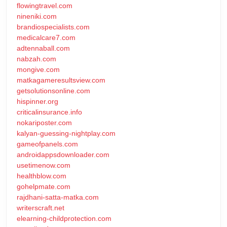
flowingtravel.com
nineniki.com
brandiospecialists.com
medicalcare7.com
adtennaball.com
nabzah.com
mongive.com
matkagameresultsview.com
getsolutionsonline.com
hispinner.org
criticalinsurance.info
nokariposter.com
kalyan-guessing-nightplay.com
gameofpanels.com
androidappsdownloader.com
usetimenow.com
healthblow.com
gohelpmate.com
rajdhani-satta-matka.com
writerscraft.net
elearning-childprotection.com