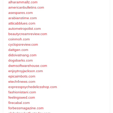
alharammallz.com
americanbulletins.com
asespares.com
arabianstime.com
atticabblues.com
autometropolist.com
beautycreamreview.com
coinmoh.com
cyclopsreview.com
dattgen.com
didoivatnang.com
dogsbarks.com
dwmsoftwarehouse.com
enjoytroyjackson.com
epicaimbots.com
etech4news.com
expresspsychedelicsshop.com
fashionistani.com
feelingswed.com
firecabal.com
forbessmagazine.com