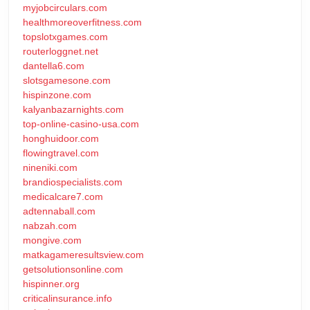
myjobcirculars.com
healthmoreoverfitness.com
topslotxgames.com
routerloggnet.net
dantella6.com
slotsgamesone.com
hispinzone.com
kalyanbazarnights.com
top-online-casino-usa.com
honghuidoor.com
flowingtravel.com
nineniki.com
brandiospecialists.com
medicalcare7.com
adtennaball.com
nabzah.com
mongive.com
matkagameresultsview.com
getsolutionsonline.com
hispinner.org
criticalinsurance.info