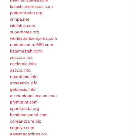
ksfashiondresses.com
patterntrader.org
cnhpa.net
sitalotus.com
supernotes.org
worldsportsempires.com
updatecentral360.com
katamastah.com
zqscore.net
aseleraio.info
asticio.info
egardenio.info
arxteamio.info
getalexio.info
accountaudittaxcon.com
prymprint.com
sportkeeda.org
besttimespend.com
careandcure.biz
cogniyo.com
easymagazines.org