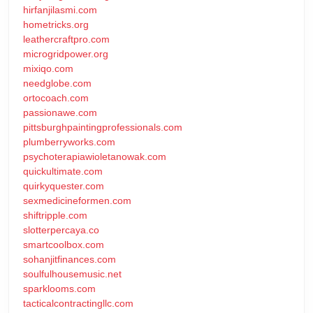
hirfanjilasmi.com
hometricks.org
leathercraftpro.com
microgridpower.org
mixiqo.com
needglobe.com
ortocoach.com
passionawe.com
pittsburghpaintingprofessionals.com
plumberryworks.com
psychoterapiawioletanowak.com
quickultimate.com
quirkyquester.com
sexmedicineformen.com
shiftripple.com
slotterpercaya.co
smartcoolbox.com
sohanjitfinances.com
soulfulhousemusic.net
sparklooms.com
tacticalcontractingllc.com