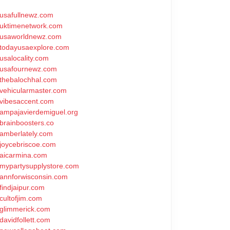
usafullnewz.com
uktimenetwork.com
usaworldnewz.com
todayusaexplore.com
usalocality.com
usafournewz.com
thebalochhal.com
vehicularmaster.com
vibesaccent.com
ampajavierdemiguel.org
brainboosters.co
amberlately.com
joycebriscoe.com
aicarmina.com
mypartysupplystore.com
annforwisconsin.com
findjaipur.com
cultofjim.com
glimmerick.com
davidfollett.com