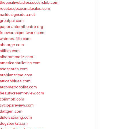
thepositiveladiessoccerclub.com
recetasdecocinafaciles.com
naildesignsidea.net
greatpai.com
paperlanterntheatre.org
freeworshipnetwork.com
watercraftllc.com
abourge.com
afiliixs.com
alharammallz.com
americanbulletins.com
asespares.com
arabianstime.com
atticabblues.com
autometropolist.com
beautycreamreview.com
coinmoh.com
cyclopsreview.com
dattgen.com
didoivatnang.com
dogsbarks.com