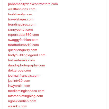
panamacitydeckcontractors.com
westfashions.com
toolshandy.com
travelstager.com
trendinspires.com
rannyephul.com
reportradar360.com
swaggyfashion.com
taraftariumtv10.com
questionquery.com
bodybuildinglegend.com
brilliant-nails.com
dandr-photography.com
dokteroce.com
journal-francais.com
justintv10.com
lawyerule.com
mediamingleseaco.com
mtsmarketingblog.com
nghekiemtien.com
wasirku.com