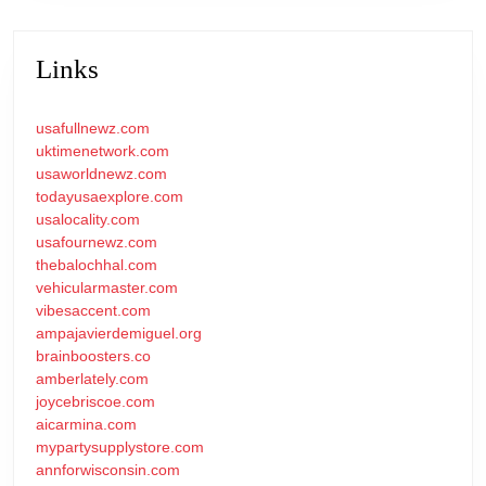
Links
usafullnewz.com
uktimenetwork.com
usaworldnewz.com
todayusaexplore.com
usalocality.com
usafournewz.com
thebalochhal.com
vehicularmaster.com
vibesaccent.com
ampajavierdemiguel.org
brainboosters.co
amberlately.com
joycebriscoe.com
aicarmina.com
mypartysupplystore.com
annforwisconsin.com