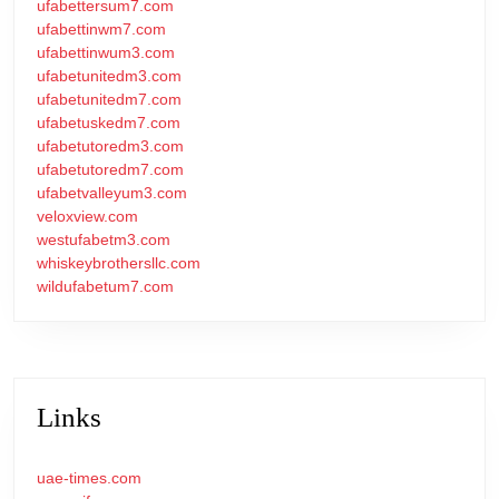
ufabettersum7.com
ufabettinwm7.com
ufabettinwum3.com
ufabetunitedm3.com
ufabetunitedm7.com
ufabetuskedm7.com
ufabetutoredm3.com
ufabetutoredm7.com
ufabetvalleyum3.com
veloxview.com
westufabetm3.com
whiskeybrothersllc.com
wildufabetum7.com
Links
uae-times.com