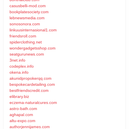
casusbelli-mod.com
bookplatesociety.com
lebnewsmedia.com
sonosonora.com
linkuusinternasional1.com
friendsroll.com
spiderclothing.net
wondergadgetsshop.com
seatgurunews.com
3net.info
codeplex.info
okena.info
akunidpropokerqq.com
bespokecardetailing.com
bestfriendscredit.com
elibrary.biz
eczema-naturalcures.com
astro-bath.com
aghapal.com
altu-expo.com
authorjennijames.com