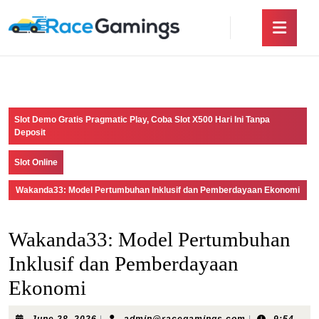
Skip
Ope
to
Butt
content
Skip
to
content
Slot Demo Gratis Pragmatic Play, Coba Slot X500 Hari Ini Tanpa
Deposit
Slot Online
Wakanda33: Model Pertumbuhan Inklusif dan Pemberdayaan Ekonomi
Wakanda33: Model Pertumbuhan
Inklusif dan Pemberdayaan
Ekonomi
June
admin@racega