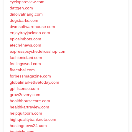
cyclopsreview.com
dattgen.com
didoivatnang.com
dogsbarks.com
dwmsoftwarehouse.com
enjoytroyjackson.com
epicaimbots.com
etech4news.com
expresspsychedelicsshop.com
fashionistani.com
feelingswed.com
firecabal.com
forbessmagazine.com
globalmarketlivetoday.com
gpl-license.com
grow2every.com
healthhousecare.com
healthkartreview.com
helpquitporn.com
highqualitybanknote.com
hostingnews24.com
hottstyle.com