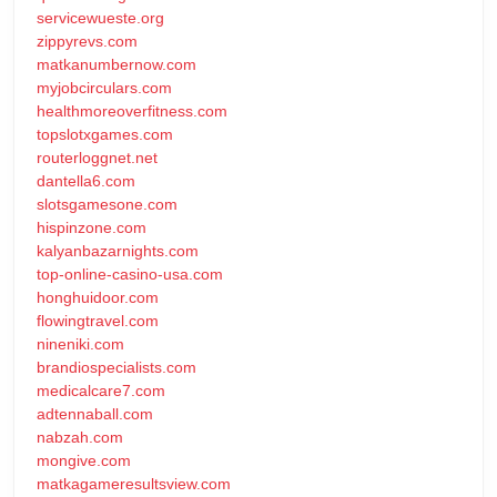
servicewueste.org
zippyrevs.com
matkanumbernow.com
myjobcirculars.com
healthmoreoverfitness.com
topslotxgames.com
routerloggnet.net
dantella6.com
slotsgamesone.com
hispinzone.com
kalyanbazarnights.com
top-online-casino-usa.com
honghuidoor.com
flowingtravel.com
nineniki.com
brandiospecialists.com
medicalcare7.com
adtennaball.com
nabzah.com
mongive.com
matkagameresultsview.com