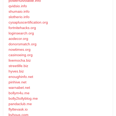
powerfulvolatile.info
qvidsio.info
shumaio.info
slotherio.info
cysapluscertification.org
fortnitehacks.org
loginsearch.org
aodecor.org
donorsmatch.org
nowtimes.org
casinoeing.org
livemocha.biz
streetlife.biz
hyves.biz
enoughinfo.net
pinhive.net
warnabet.net
bollym4u.me
bolly2tollyblog.me
pandaclub.me
flyttevask.io
byhous.com