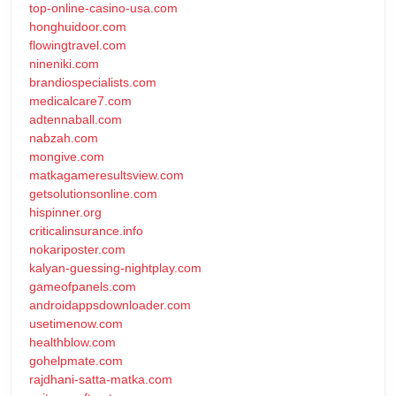
top-online-casino-usa.com
honghuidoor.com
flowingtravel.com
nineniki.com
brandiospecialists.com
medicalcare7.com
adtennaball.com
nabzah.com
mongive.com
matkagameresultsview.com
getsolutionsonline.com
hispinner.org
criticalinsurance.info
nokariposter.com
kalyan-guessing-nightplay.com
gameofpanels.com
androidappsdownloader.com
usetimenow.com
healthblow.com
gohelpmate.com
rajdhani-satta-matka.com