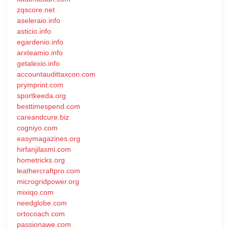
zqscore.net
aseleraio.info
asticio.info
egardenio.info
arxteamio.info
getalexio.info
accountaudittaxcon.com
prymprint.com
sportkeeda.org
besttimespend.com
careandcure.biz
cogniyo.com
easymagazines.org
hirfanjilasmi.com
hometricks.org
leathercraftpro.com
microgridpower.org
mixiqo.com
needglobe.com
ortocoach.com
passionawe.com