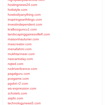
hostingnews24.com
hottstyle.com
howtodiyanything.com
inspiringearthlings.com
investindependent.com
kralbozguncu1.com
landscapinggainesvillefl.com
maisonhauturier.com
mascreator.com
menafahmi.com
mukhtarmeer.com
nascartoday.com
nqted.com
nzdriverlicence.com
pagalguru.com
pcegame.com
pgslot-r2.com
ws-expression.com
zchotels.com
zepfo.com
technologynews5.com