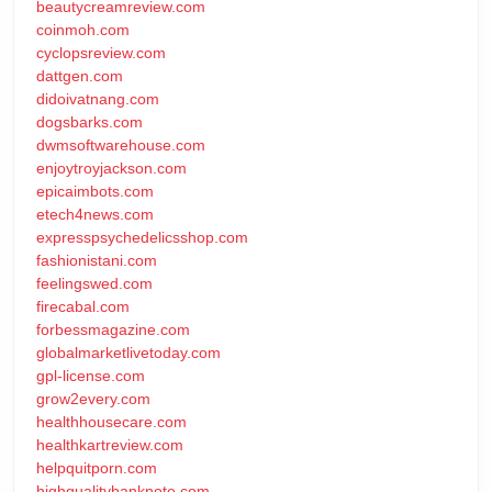
beautycreamreview.com
coinmoh.com
cyclopsreview.com
dattgen.com
didoivatnang.com
dogsbarks.com
dwmsoftwarehouse.com
enjoytroyjackson.com
epicaimbots.com
etech4news.com
expresspsychedelicsshop.com
fashionistani.com
feelingswed.com
firecabal.com
forbessmagazine.com
globalmarketlivetoday.com
gpl-license.com
grow2every.com
healthhousecare.com
healthkartreview.com
helpquitporn.com
highqualitybanknote.com