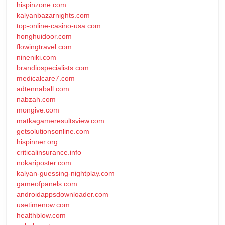
hispinzone.com
kalyanbazarnights.com
top-online-casino-usa.com
honghuidoor.com
flowingtravel.com
nineniki.com
brandiospecialists.com
medicalcare7.com
adtennaball.com
nabzah.com
mongive.com
matkagameresultsview.com
getsolutionsonline.com
hispinner.org
criticalinsurance.info
nokariposter.com
kalyan-guessing-nightplay.com
gameofpanels.com
androidappsdownloader.com
usetimenow.com
healthblow.com