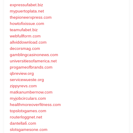
expressufabet.biz
mypuertoplata.net
thepioneerxpress.com
howtofixissue.com
teamufabet.biz
webfullform.com
allviddownload.com
decorsmag.com
gamblingcasinonews.com
universitiesofamerica.net
progameofbrands.com
qbreview.org
servicewueste.org
zippyrevs.com
matkanumbernow.com
myjobcirculars.com
healthmoreoverfitness.com
topslotxgames.com
routerloggnet.net
dantella6.com
slotsgamesone.com