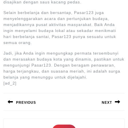
disajikan dengan saus kacang pedas.
Selain berbelanja dan bersantap, Pasar123 juga
menyelenggarakan acara dan pertunjukan budaya,
menjadikannya pusat aktivitas masyarakat. Baik Anda
ingin menyelami budaya lokal atau sekadar menikmati
hari berbelanja santai, Pasar123 punya sesuatu untuk
semua orang.
Jadi, jika Anda ingin mengungkap permata tersembunyi
dan merasakan budaya kota yang dinamis, pastikan untuk
mengunjungi Pasar123. Dengan beragam penawaran,
harga terjangkau, dan suasana meriah, ini adalah surga
belanja yang menunggu untuk dijelajahi.
[ad_2]
Post
navigation
PREVIOUS
NEXT
Previous
Next
post:
post: