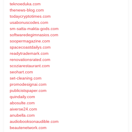
teknoeduka.com
thenews-blog.com
todaycryptotimes.com
usabonuscodes.com
sm-satta-makta-gods.com
softwaredegimnasios.com
soopermagazine.com
spacecoastdailys.com
readytrademark.com
renovationsrated.com
scoziarestaurant.com
seohart.com
set-cleaning.com
promodesignai.com
publicistspaper.com
quindaily.com
abosulte.com
aiverse24.com
anubella.com
audiobooksonaudible.com
beautenetwork.com