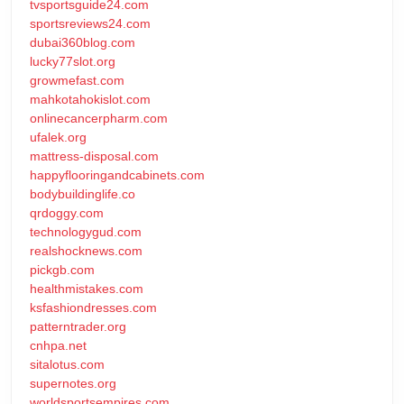
tvsportsguide24.com
sportsreviews24.com
dubai360blog.com
lucky77slot.org
growmefast.com
mahkotahokislot.com
onlinecancerpharm.com
ufalek.org
mattress-disposal.com
happyflooringandcabinets.com
bodybuildinglife.co
qrdoggy.com
technologygud.com
realshocknews.com
pickgb.com
healthmistakes.com
ksfashiondresses.com
patterntrader.org
cnhpa.net
sitalotus.com
supernotes.org
worldsportsempires.com