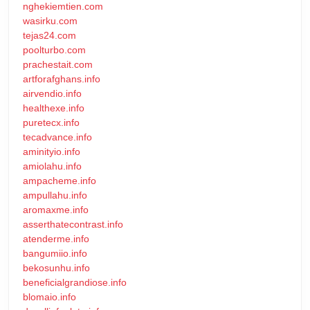
nghekiemtien.com
wasirku.com
tejas24.com
poolturbo.com
prachestait.com
artforafghans.info
airvendio.info
healthexe.info
puretecx.info
tecadvance.info
aminityio.info
amiolahu.info
ampacheme.info
ampullahu.info
aromaxme.info
asserthatecontrast.info
atenderme.info
bangumiio.info
bekosunhu.info
beneficialgrandiose.info
blomaio.info