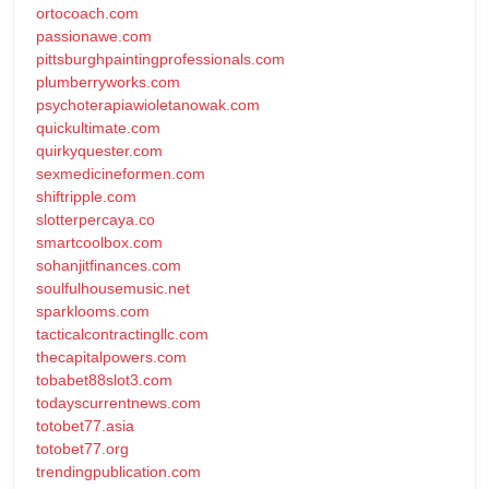
ortocoach.com
passionawe.com
pittsburghpaintingprofessionals.com
plumberryworks.com
psychoterapiawioletanowak.com
quickultimate.com
quirkyquester.com
sexmedicineformen.com
shiftripple.com
slotterpercaya.co
smartcoolbox.com
sohanjitfinances.com
soulfulhousemusic.net
sparklooms.com
tacticalcontractingllc.com
thecapitalpowers.com
tobabet88slot3.com
todayscurrentnews.com
totobet77.asia
totobet77.org
trendingpublication.com