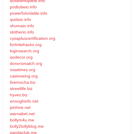
dosellinfoplete.info
podtubeio.info
powerfulvolatile.info
qvidsio.info
shumaio.info
slotherio.info
cysapluscertification.org
fortnitehacks.org
loginsearch.org
aodecor.org
donorsmatch.org
nowtimes.org
casinoeing.org
livemocha.biz
streetlife.biz
hyves.biz
enoughinfo.net
pinhive.net
warnabet.net
bollym4u.me
bolly2tollyblog.me
pandaclub.me