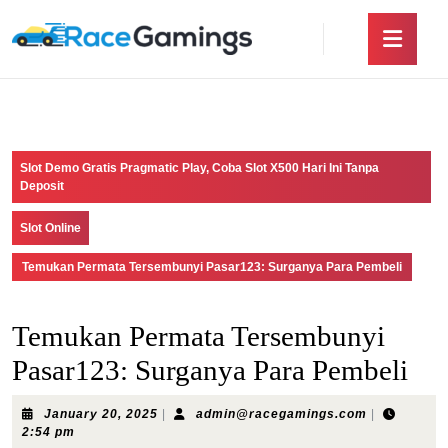
Skip
Ope
to
Butt
content
Skip
to
content
Slot Demo Gratis Pragmatic Play, Coba Slot X500 Hari Ini Tanpa
Deposit
Slot Online
Temukan Permata Tersembunyi Pasar123: Surganya Para Pembeli
Temukan Permata Tersembunyi
Pasar123: Surganya Para Pembeli
January
admin@race
January 20, 2025
|
admin@racegamings.com
|
20,
2:54 pm