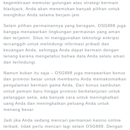
kegembiraan memutar gulungan atau strategi bermain
blackjack, Anda akan menemukan banyak pilihan untuk
menghibur Anda selama berjam-jam.
Selain pilihan permainannya yang beragam, OSG888 juga
bangga menawarkan lingkungan permainan yang aman
dan terjamin. Situs ini menggunakan teknologi enkripsi
tercanggih untuk melindungi informasi pribadi dan
keuangan Anda, sehingga Anda dapat bermain dengan
tenang karena mengetahui bahwa data Anda selalu aman
dan terlindungi.
Namun bukan itu saja – OSG888 juga menawarkan bonus
dan promosi besar untuk membantu Anda memaksimalkan
pengalaman bermain game Anda. Dari bonus sambutan
untuk pemain baru hingga promosi berkelanjutan untuk
pelanggan setia, ada banyak cara untuk meningkatkan
uang Anda dan meningkatkan peluang Anda untuk
menang besar.
Jadi jika Anda sedang mencari permainan kasino online
terbaik, tidak perlu mencari lagi selain OSG888. Dengan