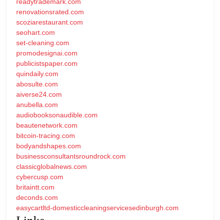
readytrademark.com
renovationsrated.com
scoziarestaurant.com
seohart.com
set-cleaning.com
promodesignai.com
publicistspaper.com
quindaily.com
abosulte.com
aiverse24.com
anubella.com
audiobooksonaudible.com
beautenetwork.com
bitcoin-tracing.com
bodyandshapes.com
businessconsultantsroundrock.com
classicglobalnews.com
cybercusp.com
britaintt.com
deconds.com
easycartltd-domesticcleaningservicesedinburgh.com