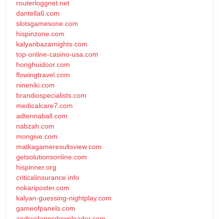
routerloggnet.net
dantella6.com
slotsgamesone.com
hispinzone.com
kalyanbazarnights.com
top-online-casino-usa.com
honghuidoor.com
flowingtravel.com
nineniki.com
brandiospecialists.com
medicalcare7.com
adtennaball.com
nabzah.com
mongive.com
matkagameresultsview.com
getsolutionsonline.com
hispinner.org
criticalinsurance.info
nokariposter.com
kalyan-guessing-nightplay.com
gameofpanels.com
androidappsdownloader.com