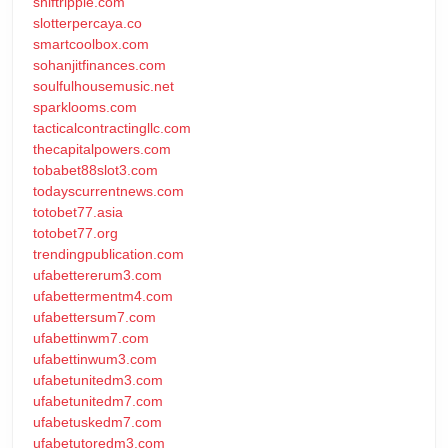
shiftripple.com
slotterpercaya.co
smartcoolbox.com
sohanjitfinances.com
soulfulhousemusic.net
sparklooms.com
tacticalcontractingllc.com
thecapitalpowers.com
tobabet88slot3.com
todayscurrentnews.com
totobet77.asia
totobet77.org
trendingpublication.com
ufabettererum3.com
ufabettermentm4.com
ufabettersum7.com
ufabettinwm7.com
ufabettinwum3.com
ufabetunitedm3.com
ufabetunitedm7.com
ufabetuskedm7.com
ufabetutoredm3.com