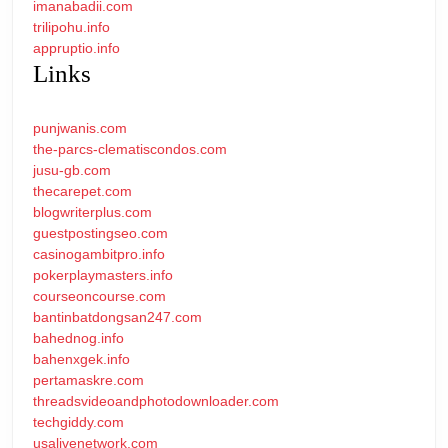
imanabadii.com
trilipohu.info
appruptio.info
Links
punjwanis.com
the-parcs-clematiscondos.com
jusu-gb.com
thecarepet.com
blogwriterplus.com
guestpostingseo.com
casinogambitpro.info
pokerplaymasters.info
courseoncourse.com
bantinbatdongsan247.com
bahednog.info
bahenxgek.info
pertamaskre.com
threadsvideoandphotodownloader.com
techgiddy.com
usalivenetwork.com