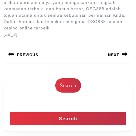
pilihan permainannya yang mengesankan, langkah
keamanan terbaik, dan bonus besar, OSG888 adalah
tujuan utama untuk semua kebutuhan permainan Anda.
Daftar hari ini dan temukan mengapa OSG888 adalah
kasino online terbaik.
[ad_2]
Post
navigation
PREVIOUS
NEXT
Previous
Next
post:
post:
Search
Search