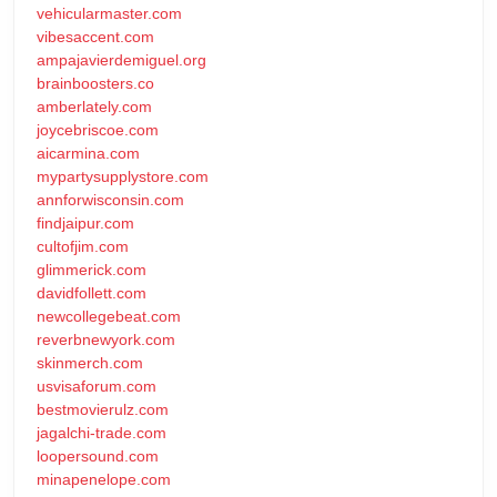
vehicularmaster.com
vibesaccent.com
ampajavierdemiguel.org
brainboosters.co
amberlately.com
joycebriscoe.com
aicarmina.com
mypartysupplystore.com
annforwisconsin.com
findjaipur.com
cultofjim.com
glimmerick.com
davidfollett.com
newcollegebeat.com
reverbnewyork.com
skinmerch.com
usvisaforum.com
bestmovierulz.com
jagalchi-trade.com
loopersound.com
minapenelope.com