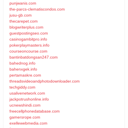
punjwanis.com
the-parcs-clematiscondos.com
jusu-gb.com
thecarepet.com
blogwriterplus.com
guestpostingseo.com
casinogambitpro.info
pokerplaymasters.info
courseoncourse.com
bantinbatdongsan247.com
bahednog.info
bahenxgek.info
pertamaskre.com
threadsvideoandphotodownloader.com
techgiddy.com
usalivenetwork.com
jackpotrushonline.info
ucnewshindi.com
freecellphonedatabase.com
gamersrope.com
exellewebmedia.com