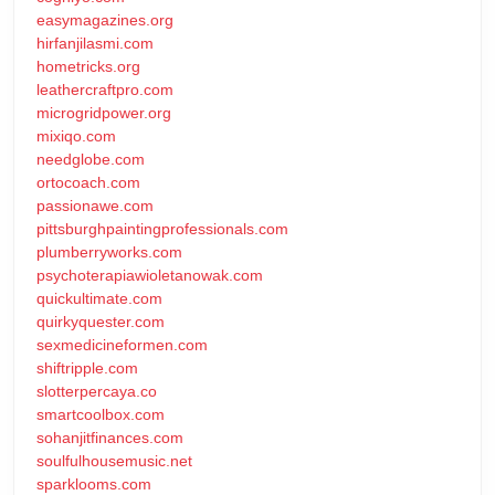
easymagazines.org
hirfanjilasmi.com
hometricks.org
leathercraftpro.com
microgridpower.org
mixiqo.com
needglobe.com
ortocoach.com
passionawe.com
pittsburghpaintingprofessionals.com
plumberryworks.com
psychoterapiawioletanowak.com
quickultimate.com
quirkyquester.com
sexmedicineformen.com
shiftripple.com
slotterpercaya.co
smartcoolbox.com
sohanjitfinances.com
soulfulhousemusic.net
sparklooms.com