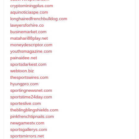
cryptominingplus.com
aquinoticiaspe.com
longhairedfrenchbulldog.com
lawyersforhire.co
businemarket.com
matahari88play.net
moneydescriptor.com
youthsmagazine.com
painaidee.net
sportsdarkest.com
webtoon.biz
thesportswires.com
hyungpro.com
sportingnewsnet.com
sportstime24day.com
sporteslive.com
theblingblingshields.com
pinkfrenchtipnails.com
newgamestv.com
sportsgallerys.com
sportsmirrors.net