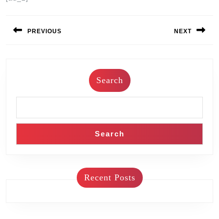
Post
navigation
PREVIOUS
NEXT
Previous
Next
post:
post:
Search
Search
Recent Posts