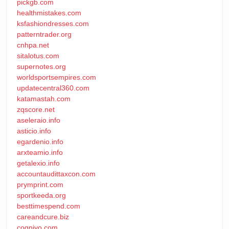
pickgb.com
healthmistakes.com
ksfashiondresses.com
patterntrader.org
cnhpa.net
sitalotus.com
supernotes.org
worldsportsempires.com
updatecentral360.com
katamastah.com
zqscore.net
aseleraio.info
asticio.info
egardenio.info
arxteamio.info
getalexio.info
accountaudittaxcon.com
prymprint.com
sportkeeda.org
besttimespend.com
careandcure.biz
cogniyo.com