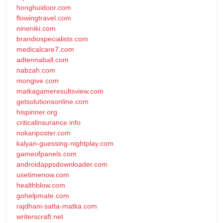
honghuidoor.com
flowingtravel.com
nineniki.com
brandiospecialists.com
medicalcare7.com
adtennaball.com
nabzah.com
mongive.com
matkagameresultsview.com
getsolutionsonline.com
hispinner.org
criticalinsurance.info
nokariposter.com
kalyan-guessing-nightplay.com
gameofpanels.com
androidappsdownloader.com
usetimenow.com
healthblow.com
gohelpmate.com
rajdhani-satta-matka.com
writerscraft.net