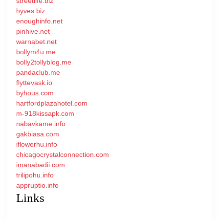
streetlife.biz
hyves.biz
enoughinfo.net
pinhive.net
warnabet.net
bollym4u.me
bolly2tollyblog.me
pandaclub.me
flyttevask.io
byhous.com
hartfordplazahotel.com
m-918kissapk.com
nabavkame.info
gakbiasa.com
iflowerhu.info
chicagocrystalconnection.com
imanabadii.com
trilipohu.info
appruptio.info
Links