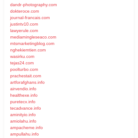
dandr-photography.com
dokteroce.com
journal-francais.com
justintv10.com
lawyerule.com
mediamingleseaco.com
mtsmarketingblog.com
nghekiemtien.com
wasirku.com
tejas24.com
poolturbo.com
prachestait.com
artforafghans.info
airvendio.info
healthexe.info
puretecx.info
tecadvance.info
aminityio.info
amiolahu.info
ampacheme.info
ampullahu.info