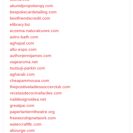
akunidpropokerqq.com
bespokecardetailing.com
bestfriendscredit.com
elibrary.biz
eczema-naturalcures.com
astro-bath.com
aghapal.com
altu-expo.com
authorjennijames.com
viajearoma.net
tsutsuji-parkin.com
agharab.com
cheapammousa.com
thepositiveladiessoccerclub.com
recetasdecocinafaciles.com
naildesignsidea.net
greatpai.com
paperlanterntheatre.org
freeworshipnetwork.com
watercraftllc.com
abourge.com