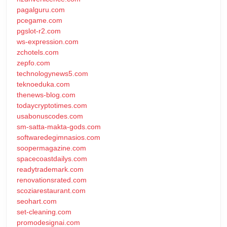
pagalguru.com
pcegame.com
pgslot-r2.com
ws-expression.com
zchotels.com
zepfo.com
technologynews5.com
teknoeduka.com
thenews-blog.com
todaycryptotimes.com
usabonuscodes.com
sm-satta-makta-gods.com
softwaredegimnasios.com
soopermagazine.com
spacecoastdailys.com
readytrademark.com
renovationsrated.com
scoziarestaurant.com
seohart.com
set-cleaning.com
promodesignai.com