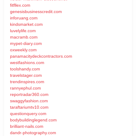
fitfllex.com
genesisbusinesscredit.com
inforuang.com
kindsmarket.com
luvelylife.com
macramb.com
mypet-diary.com
oxweekly.com
panamacitydeckcontractors.com
westfashions.com
toolshandy.com
travelstager.com
trendinspires.com
rannyephul.com
reportradar360.com
swaggyfashion.com
taraftariumtv10.com
questionquery.com
bodybuildinglegend.com
brilliant-nails.com
dandr-photography.com