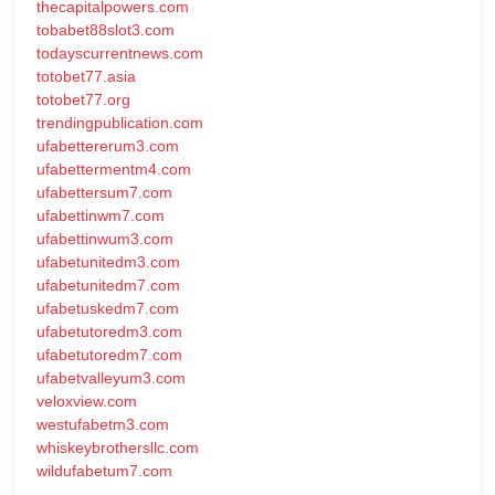
thecapitalpowers.com
tobabet88slot3.com
todayscurrentnews.com
totobet77.asia
totobet77.org
trendingpublication.com
ufabettererum3.com
ufabettermentm4.com
ufabettersum7.com
ufabettinwm7.com
ufabettinwum3.com
ufabetunitedm3.com
ufabetunitedm7.com
ufabetuskedm7.com
ufabetutoredm3.com
ufabetutoredm7.com
ufabetvalleyum3.com
veloxview.com
westufabetm3.com
whiskeybrothersllc.com
wildufabetum7.com