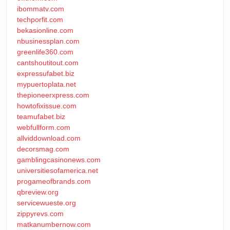
ibommatv.com
techporfit.com
bekasionline.com
nbusinessplan.com
greenlife360.com
cantshoutitout.com
expressufabet.biz
mypuertoplata.net
thepioneerxpress.com
howtofixissue.com
teamufabet.biz
webfullform.com
allviddownload.com
decorsmag.com
gamblingcasinonews.com
universitiesofamerica.net
progameofbrands.com
qbreview.org
servicewueste.org
zippyrevs.com
matkanumbernow.com