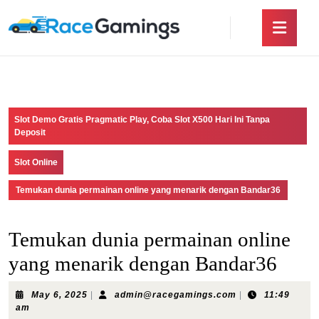
Skip
Ope
to
Butt
content
Skip
to
content
Slot Demo Gratis Pragmatic Play, Coba Slot X500 Hari Ini Tanpa
Deposit
Slot Online
Temukan dunia permainan online yang menarik dengan Bandar36
Temukan dunia permainan online
yang menarik dengan Bandar36
May
admin@racegami
May 6, 2025
|
admin@racegamings.com
|
11:49
6,
am