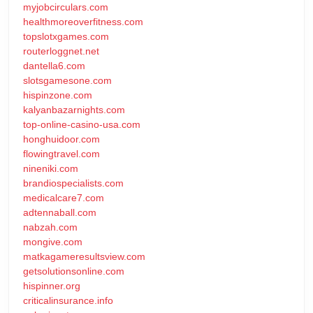
myjobcirculars.com
healthmoreoverfitness.com
topslotxgames.com
routerloggnet.net
dantella6.com
slotsgamesone.com
hispinzone.com
kalyanbazarnights.com
top-online-casino-usa.com
honghuidoor.com
flowingtravel.com
nineniki.com
brandiospecialists.com
medicalcare7.com
adtennaball.com
nabzah.com
mongive.com
matkagameresultsview.com
getsolutionsonline.com
hispinner.org
criticalinsurance.info