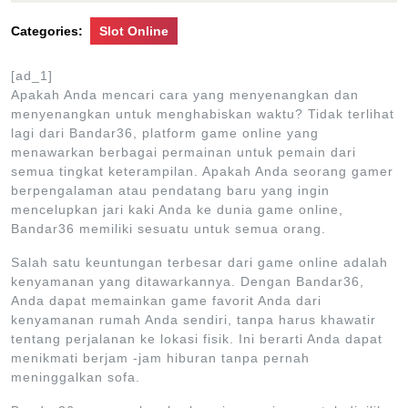
2025
Categories:
Slot Online
[ad_1]
Apakah Anda mencari cara yang menyenangkan dan
menyenangkan untuk menghabiskan waktu? Tidak terlihat
lagi dari Bandar36, platform game online yang
menawarkan berbagai permainan untuk pemain dari
semua tingkat keterampilan. Apakah Anda seorang gamer
berpengalaman atau pendatang baru yang ingin
mencelupkan jari kaki Anda ke dunia game online,
Bandar36 memiliki sesuatu untuk semua orang.
Salah satu keuntungan terbesar dari game online adalah
kenyamanan yang ditawarkannya. Dengan Bandar36,
Anda dapat memainkan game favorit Anda dari
kenyamanan rumah Anda sendiri, tanpa harus khawatir
tentang perjalanan ke lokasi fisik. Ini berarti Anda dapat
menikmati berjam -jam hiburan tanpa pernah
meninggalkan sofa.