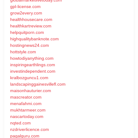
gpl-license.com
grow2every.com
healthhousecare.com
healthkartreview.com
helpquitporn.com
highqualitybanknote.com
hostingnews24.com
hottstyle.com
howtodiyanything.com
inspiringearthlings.com
investindependent.com
kralbozguncu1.com
landscapinggainesvillefl.com
maisonhauturier.com
mascreator.com
menafahmi.com
mukhtarmeer.com
nascartoday.com
nqted.com
nzdriverlicence.com
pagalguru.com