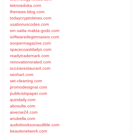
teknoeduka.com
thenews-blog.com
todaycryptotimes.com
usabonuscodes.com
sm-satta-makta-gods.com
softwaredegimnasios.com
soopermagazine.com
spacecoastdailys.com
readytrademark.com
renovationsrated.com
scoziarestaurant.com
seohart.com
set-cleaning.com
promodesignai.com
publicistspaper.com
quindaily.com
abosulte.com
aiverse24.com
anubella.com
audiobooksonaudible.com
beautenetwork.com