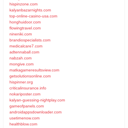
hispinzone.com
kalyanbazarnights.com
top-online-casino-usa.com
honghuidoor.com
flowingtravel.com
nineniki.com
brandiospecialists.com
medicalcare7.com
adtennaball.com
nabzah.com
mongive.com
matkagameresultsview.com
getsolutionsonline.com
hispinner.org
criticalinsurance.info
nokariposter.com
kalyan-guessing-nightplay.com
gameofpanels.com
androidappsdownloader.com
usetimenow.com
healthblow.com