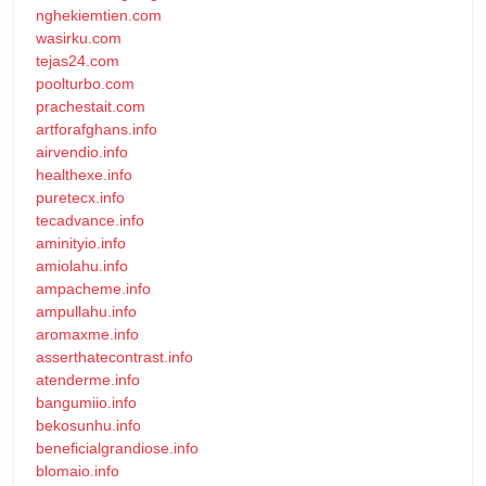
nghekiemtien.com
wasirku.com
tejas24.com
poolturbo.com
prachestait.com
artforafghans.info
airvendio.info
healthexe.info
puretecx.info
tecadvance.info
aminityio.info
amiolahu.info
ampacheme.info
ampullahu.info
aromaxme.info
asserthatecontrast.info
atenderme.info
bangumiio.info
bekosunhu.info
beneficialgrandiose.info
blomaio.info