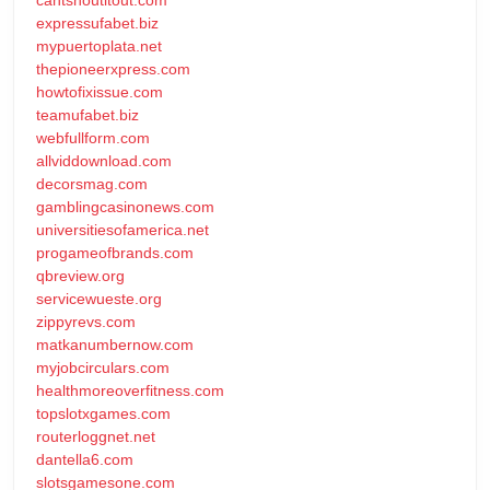
expressufabet.biz
mypuertoplata.net
thepioneerxpress.com
howtofixissue.com
teamufabet.biz
webfullform.com
allviddownload.com
decorsmag.com
gamblingcasinonews.com
universitiesofamerica.net
progameofbrands.com
qbreview.org
servicewueste.org
zippyrevs.com
matkanumbernow.com
myjobcirculars.com
healthmoreoverfitness.com
topslotxgames.com
routerloggnet.net
dantella6.com
slotsgamesone.com