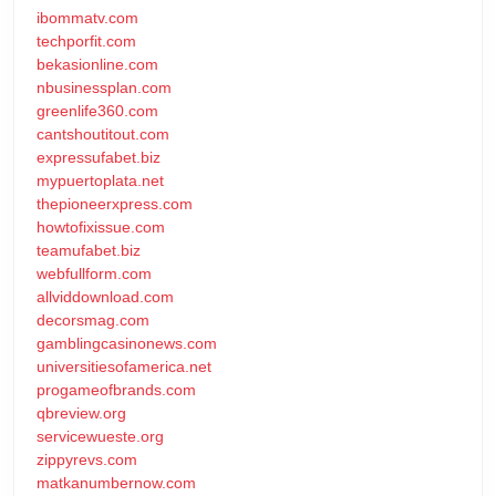
ibommatv.com
techporfit.com
bekasionline.com
nbusinessplan.com
greenlife360.com
cantshoutitout.com
expressufabet.biz
mypuertoplata.net
thepioneerxpress.com
howtofixissue.com
teamufabet.biz
webfullform.com
allviddownload.com
decorsmag.com
gamblingcasinonews.com
universitiesofamerica.net
progameofbrands.com
qbreview.org
servicewueste.org
zippyrevs.com
matkanumbernow.com