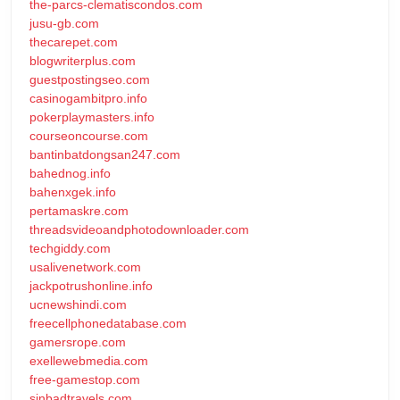
the-parcs-clematiscondos.com
jusu-gb.com
thecarepet.com
blogwriterplus.com
guestpostingseo.com
casinogambitpro.info
pokerplaymasters.info
courseoncourse.com
bantinbatdongsan247.com
bahednog.info
bahenxgek.info
pertamaskre.com
threadsvideoandphotodownloader.com
techgiddy.com
usalivenetwork.com
jackpotrushonline.info
ucnewshindi.com
freecellphonedatabase.com
gamersrope.com
exellewebmedia.com
free-gamestop.com
sinbadtravels.com