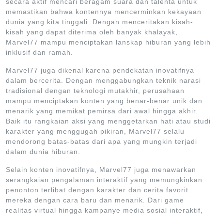
secara aktif mencari beragam suara dan talenta untuk
memastikan bahwa kontennya mencerminkan kekayaan
dunia yang kita tinggali. Dengan menceritakan kisah-
kisah yang dapat diterima oleh banyak khalayak,
Marvel77 mampu menciptakan lanskap hiburan yang lebih
inklusif dan ramah.
Marvel77 juga dikenal karena pendekatan inovatifnya
dalam bercerita. Dengan menggabungkan teknik narasi
tradisional dengan teknologi mutakhir, perusahaan
mampu menciptakan konten yang benar-benar unik dan
menarik yang memikat pemirsa dari awal hingga akhir.
Baik itu rangkaian aksi yang menggetarkan hati atau studi
karakter yang menggugah pikiran, Marvel77 selalu
mendorong batas-batas dari apa yang mungkin terjadi
dalam dunia hiburan.
Selain konten inovatifnya, Marvel77 juga menawarkan
serangkaian pengalaman interaktif yang memungkinkan
penonton terlibat dengan karakter dan cerita favorit
mereka dengan cara baru dan menarik. Dari game
realitas virtual hingga kampanye media sosial interaktif,