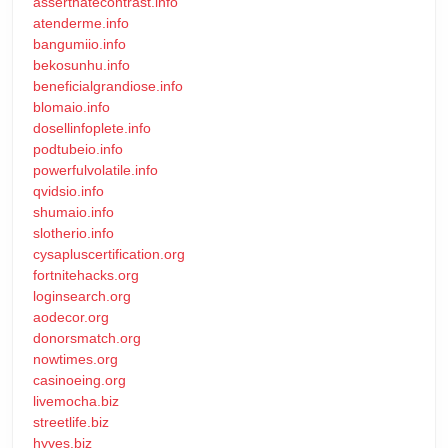
asserthatecontrast.info
atenderme.info
bangumiio.info
bekosunhu.info
beneficialgrandiose.info
blomaio.info
dosellinfoplete.info
podtubeio.info
powerfulvolatile.info
qvidsio.info
shumaio.info
slotherio.info
cysapluscertification.org
fortnitehacks.org
loginsearch.org
aodecor.org
donorsmatch.org
nowtimes.org
casinoeing.org
livemocha.biz
streetlife.biz
hyves.biz