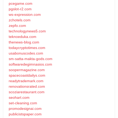
pcegame.com
pgslot-r2.com
ws-expression.com
zchotels.com
zepfo.com
technologynews5.com
teknoeduka.com
thenews-blog.com
todaycryptotimes.com
usabonuscodes.com
sm-satta-makta-gods.com
softwaredegimnasios.com
soopermagazine.com
spacecoastdailys.com
readytrademark.com
renovationsrated.com
scoziarestaurant.com
seohart.com
set-cleaning.com
promodesignai.com
publicistspaper.com