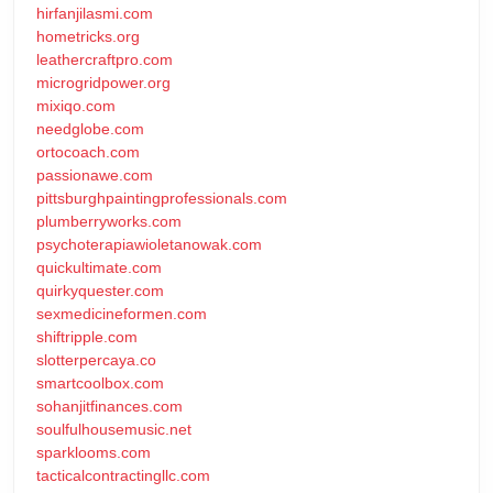
hirfanjilasmi.com
hometricks.org
leathercraftpro.com
microgridpower.org
mixiqo.com
needglobe.com
ortocoach.com
passionawe.com
pittsburghpaintingprofessionals.com
plumberryworks.com
psychoterapiawioletanowak.com
quickultimate.com
quirkyquester.com
sexmedicineformen.com
shiftripple.com
slotterpercaya.co
smartcoolbox.com
sohanjitfinances.com
soulfulhousemusic.net
sparklooms.com
tacticalcontractingllc.com