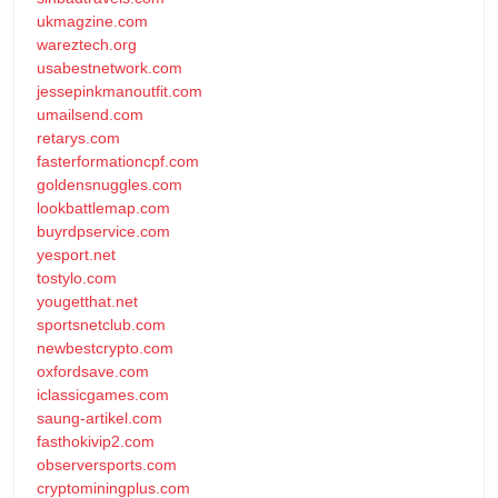
ukmagzine.com
wareztech.org
usabestnetwork.com
jessepinkmanoutfit.com
umailsend.com
retarys.com
fasterformationcpf.com
goldensnuggles.com
lookbattlemap.com
buyrdpservice.com
yesport.net
tostylo.com
yougetthat.net
sportsnetclub.com
newbestcrypto.com
oxfordsave.com
iclassicgames.com
saung-artikel.com
fasthokivip2.com
observersports.com
cryptominingplus.com