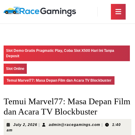
Skip
Ope
to
Butt
content
Skip
to
content
Slot Demo Gratis Pragmatic Play, Coba Slot X500 Hari Ini Tanpa
Deposit
Slot Online
Temui Marvel77: Masa Depan Film dan Acara TV Blockbuster
Temui Marvel77: Masa Depan Film
dan Acara TV Blockbuster
July
admin@racegami
July 2, 2026
|
admin@racegamings.com
|
1:40
2,
am