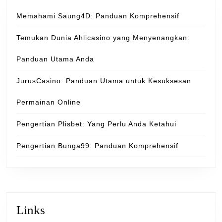
Memahami Saung4D: Panduan Komprehensif
Temukan Dunia Ahlicasino yang Menyenangkan:
Panduan Utama Anda
JurusCasino: Panduan Utama untuk Kesuksesan
Permainan Online
Pengertian Plisbet: Yang Perlu Anda Ketahui
Pengertian Bunga99: Panduan Komprehensif
Links