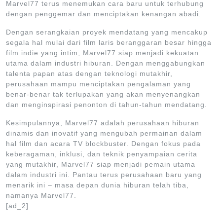
Marvel77 terus menemukan cara baru untuk terhubung
dengan penggemar dan menciptakan kenangan abadi.
Dengan serangkaian proyek mendatang yang mencakup
segala hal mulai dari film laris beranggaran besar hingga
film indie yang intim, Marvel77 siap menjadi kekuatan
utama dalam industri hiburan. Dengan menggabungkan
talenta papan atas dengan teknologi mutakhir,
perusahaan mampu menciptakan pengalaman yang
benar-benar tak terlupakan yang akan menyenangkan
dan menginspirasi penonton di tahun-tahun mendatang.
Kesimpulannya, Marvel77 adalah perusahaan hiburan
dinamis dan inovatif yang mengubah permainan dalam
hal film dan acara TV blockbuster. Dengan fokus pada
keberagaman, inklusi, dan teknik penyampaian cerita
yang mutakhir, Marvel77 siap menjadi pemain utama
dalam industri ini. Pantau terus perusahaan baru yang
menarik ini – masa depan dunia hiburan telah tiba,
namanya Marvel77.
[ad_2]