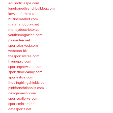
aquinoticiaspe.com
longhairedfrenchbulldog.com
lawyersforhire.co
businemarket.com
matahari88play.net
moneydescriptor.com
youthsmagazine.com
painaidee.net
sportsdarkest.com
webtoon.biz
thesportswires.com
hyungpro.com
sportingnewsnet.com
sportstime24day.com
sporteslive.com
theblingblingshields.com
pinkfrenchtipnails.com
newgamestv.com
sportsgallerys.com
sportsmirrors.net
datasports.net