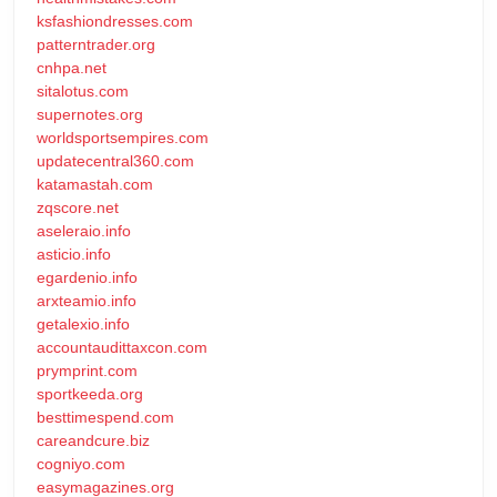
ksfashiondresses.com
patterntrader.org
cnhpa.net
sitalotus.com
supernotes.org
worldsportsempires.com
updatecentral360.com
katamastah.com
zqscore.net
aseleraio.info
asticio.info
egardenio.info
arxteamio.info
getalexio.info
accountaudittaxcon.com
prymprint.com
sportkeeda.org
besttimespend.com
careandcure.biz
cogniyo.com
easymagazines.org