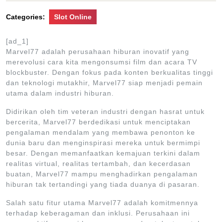
2026
Categories:
Slot Online
[ad_1]
Marvel77 adalah perusahaan hiburan inovatif yang
merevolusi cara kita mengonsumsi film dan acara TV
blockbuster. Dengan fokus pada konten berkualitas tinggi
dan teknologi mutakhir, Marvel77 siap menjadi pemain
utama dalam industri hiburan.
Didirikan oleh tim veteran industri dengan hasrat untuk
bercerita, Marvel77 berdedikasi untuk menciptakan
pengalaman mendalam yang membawa penonton ke
dunia baru dan menginspirasi mereka untuk bermimpi
besar. Dengan memanfaatkan kemajuan terkini dalam
realitas virtual, realitas tertambah, dan kecerdasan
buatan, Marvel77 mampu menghadirkan pengalaman
hiburan tak tertandingi yang tiada duanya di pasaran.
Salah satu fitur utama Marvel77 adalah komitmennya
terhadap keberagaman dan inklusi. Perusahaan ini