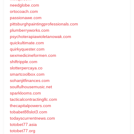
needglobe.com
ortocoach.com
passionawe.com
pittsburghpaintingprofessionals.com
plumberryworks.com
psychoterapiawioletanowak.com
quickultimate.com
quirkyquester.com
sexmedicineformen.com
shiftripple.com
slotterpercaya.co
smartcoolbox.com
sohanjitfinances.com
soulfulhousemusic.net
sparklooms.com
tacticalcontractingllc.com
thecapitalpowers.com
tobabet88slot3.com
todayscurrentnews.com
totobet77.asia
totobet77.org