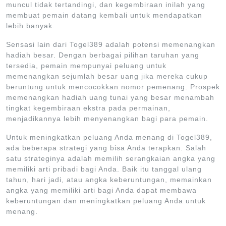
muncul tidak tertandingi, dan kegembiraan inilah yang
membuat pemain datang kembali untuk mendapatkan
lebih banyak.
Sensasi lain dari Togel389 adalah potensi memenangkan
hadiah besar. Dengan berbagai pilihan taruhan yang
tersedia, pemain mempunyai peluang untuk
memenangkan sejumlah besar uang jika mereka cukup
beruntung untuk mencocokkan nomor pemenang. Prospek
memenangkan hadiah uang tunai yang besar menambah
tingkat kegembiraan ekstra pada permainan,
menjadikannya lebih menyenangkan bagi para pemain.
Untuk meningkatkan peluang Anda menang di Togel389,
ada beberapa strategi yang bisa Anda terapkan. Salah
satu strateginya adalah memilih serangkaian angka yang
memiliki arti pribadi bagi Anda. Baik itu tanggal ulang
tahun, hari jadi, atau angka keberuntungan, memainkan
angka yang memiliki arti bagi Anda dapat membawa
keberuntungan dan meningkatkan peluang Anda untuk
menang.