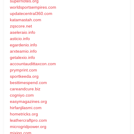
supernotes.org
worldsportsempires.com
updatecentral360.com
katamastah.com
zqscore.net
aseleraio.info
asticio.info
egardenio.info
arxteamio.info
getalexio.info
accountaudittaxcon.com
prymprint.com
sportkeeda.org
besttimespend.com
careandcure.biz
cogniyo.com
easymagazines.org
hirfanjilasmi.com
hometricks.org
leathercraftpro.com
microgridpower.org
mixiqo.com