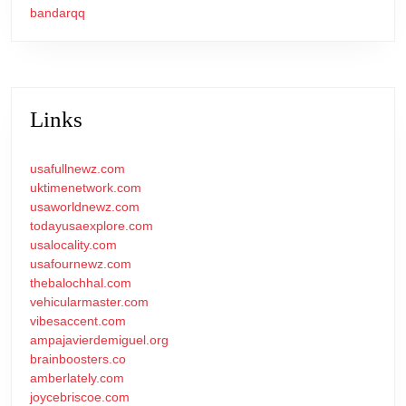
bandarqq
Links
usafullnewz.com
uktimenetwork.com
usaworldnewz.com
todayusaexplore.com
usalocality.com
usafournewz.com
thebalochhal.com
vehicularmaster.com
vibesaccent.com
ampajavierdemiguel.org
brainboosters.co
amberlately.com
joycebriscoe.com