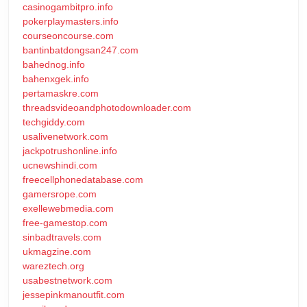
casinogambitpro.info
pokerplaymasters.info
courseoncourse.com
bantinbatdongsan247.com
bahednog.info
bahenxgek.info
pertamaskre.com
threadsvideoandphotodownloader.com
techgiddy.com
usalivenetwork.com
jackpotrushonline.info
ucnewshindi.com
freecellphonedatabase.com
gamersrope.com
exellewebmedia.com
free-gamestop.com
sinbadtravels.com
ukmagzine.com
wareztech.org
usabestnetwork.com
jessepinkmanoutfit.com