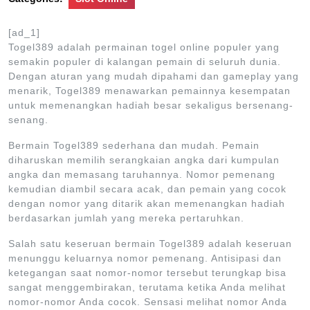
[ad_1]
Togel389 adalah permainan togel online populer yang
semakin populer di kalangan pemain di seluruh dunia.
Dengan aturan yang mudah dipahami dan gameplay yang
menarik, Togel389 menawarkan pemainnya kesempatan
untuk memenangkan hadiah besar sekaligus bersenang-
senang.
Bermain Togel389 sederhana dan mudah. Pemain
diharuskan memilih serangkaian angka dari kumpulan
angka dan memasang taruhannya. Nomor pemenang
kemudian diambil secara acak, dan pemain yang cocok
dengan nomor yang ditarik akan memenangkan hadiah
berdasarkan jumlah yang mereka pertaruhkan.
Salah satu keseruan bermain Togel389 adalah keseruan
menunggu keluarnya nomor pemenang. Antisipasi dan
ketegangan saat nomor-nomor tersebut terungkap bisa
sangat menggembirakan, terutama ketika Anda melihat
nomor-nomor Anda cocok. Sensasi melihat nomor Anda