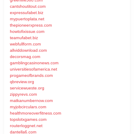
cantshoutitout.com
expressufabet.biz
mypuertoplata.net
thepioneerxpress.com
howtofixissue.com
teamufabet.biz
webfullform.com
allviddownload.com
decorsmag.com
gamblingcasinonews.com
universitiesofamerica.net
progameofbrands.com
qbreview.org
servicewueste.org
zippyrevs.com
matkanumbernow.com
myjobcirculars.com
healthmoreoverfitness.com
topslotxgames.com
routerloggnet.net
dantella6.com