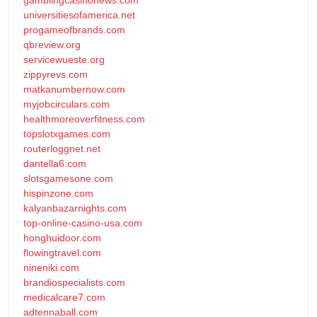
universitiesofamerica.net
progameofbrands.com
qbreview.org
servicewueste.org
zippyrevs.com
matkanumbernow.com
myjobcirculars.com
healthmoreoverfitness.com
topslotxgames.com
routerloggnet.net
dantella6.com
slotsgamesone.com
hispinzone.com
kalyanbazarnights.com
top-online-casino-usa.com
honghuidoor.com
flowingtravel.com
nineniki.com
brandiospecialists.com
medicalcare7.com
adtennaball.com