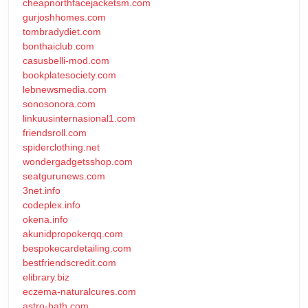
cheapnorthfacejacketsm.com
gurjoshhomes.com
tombradydiet.com
bonthaiclub.com
casusbelli-mod.com
bookplatesociety.com
lebnewsmedia.com
sonosonora.com
linkuusinternasional1.com
friendsroll.com
spiderclothing.net
wondergadgetsshop.com
seatgurunews.com
3net.info
codeplex.info
okena.info
akunidpropokerqq.com
bespokecardetailing.com
bestfriendscredit.com
elibrary.biz
eczema-naturalcures.com
astro-bath.com