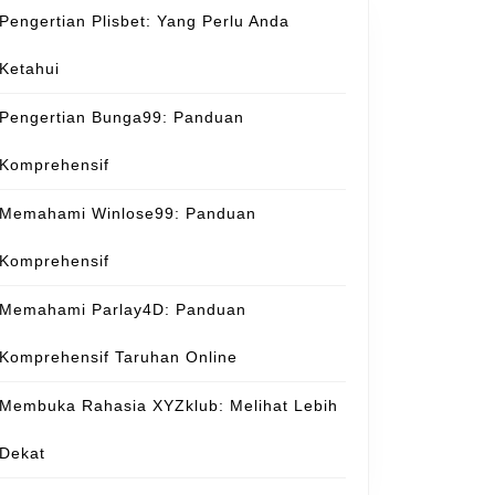
Pengertian Plisbet: Yang Perlu Anda
Ketahui
Pengertian Bunga99: Panduan
Komprehensif
Memahami Winlose99: Panduan
Komprehensif
Memahami Parlay4D: Panduan
Komprehensif Taruhan Online
Membuka Rahasia XYZklub: Melihat Lebih
Dekat