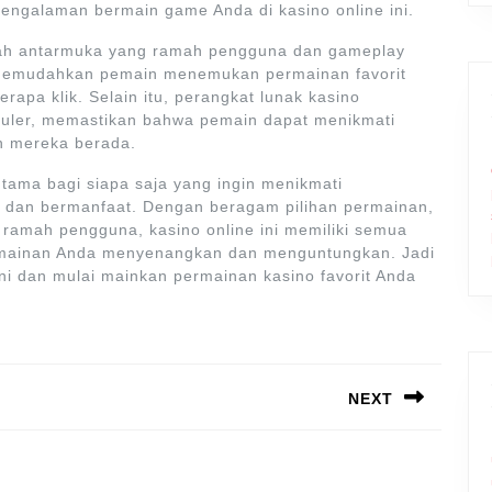
ngalaman bermain game Anda di kasino online ini.
lah antarmuka yang ramah pengguna dan gameplay
, memudahkan pemain menemukan permainan favorit
apa klik. Selain itu, perangkat lunak kasino
eluler, memastikan bahwa pemain dapat menikmati
n mereka berada.
tama bagi siapa saja yang ingin menikmati
 dan bermanfaat. Dengan beragam pilihan permainan,
ramah pengguna, kasino online ini memiliki semua
rmainan Anda menyenangkan dan menguntungkan. Jadi
 dan mulai mainkan permainan kasino favorit Anda
NEXT
Next
post: