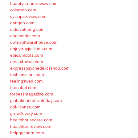
beautycreamreview.com
coinmoh.com
cyclopsreview.com
dattgen.com
didoivatnang.com
dogsbarks.com
dwmsoftwarehouse.com
enjoytroyjackson.com
epicaimbots.com
etech4news.com
expresspsychedelicsshop.com
fashionistani.com
feelingswed.com
firecabal.com
forbessmagazine.com
globalmarketlivetoday.com
gpl-license.com
grow2every.com
healthhousecare.com
healthkartreview.com
helpquitporn.com