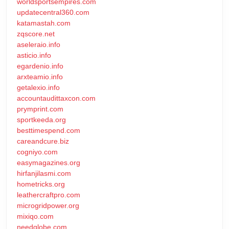
worldsportsempires.com
updatecentral360.com
katamastah.com
zqscore.net
aseleraio.info
asticio.info
egardenio.info
arxteamio.info
getalexio.info
accountaudittaxcon.com
prymprint.com
sportkeeda.org
besttimespend.com
careandcure.biz
cogniyo.com
easymagazines.org
hirfanjilasmi.com
hometricks.org
leathercraftpro.com
microgridpower.org
mixiqo.com
needglobe.com