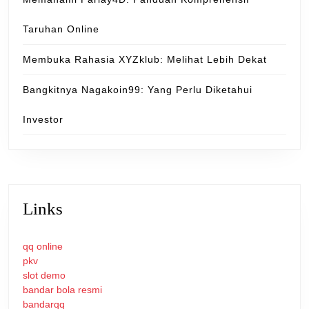
Taruhan Online
Membuka Rahasia XYZklub: Melihat Lebih Dekat
Bangkitnya Nagakoin99: Yang Perlu Diketahui
Investor
Links
qq online
pkv
slot demo
bandar bola resmi
bandarqq