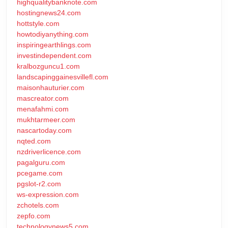
highqualitybanknote.com
hostingnews24.com
hottstyle.com
howtodiyanything.com
inspiringearthlings.com
investindependent.com
kralbozguncu1.com
landscapinggainesvillefl.com
maisonhauturier.com
mascreator.com
menafahmi.com
mukhtarmeer.com
nascartoday.com
nqted.com
nzdriverlicence.com
pagalguru.com
pcegame.com
pgslot-r2.com
ws-expression.com
zchotels.com
zepfo.com
technologynews5.com