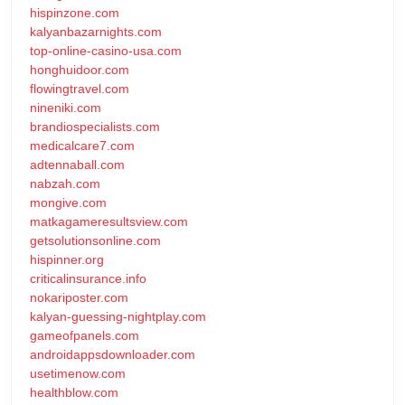
hispinzone.com
kalyanbazarnights.com
top-online-casino-usa.com
honghuidoor.com
flowingtravel.com
nineniki.com
brandiospecialists.com
medicalcare7.com
adtennaball.com
nabzah.com
mongive.com
matkagameresultsview.com
getsolutionsonline.com
hispinner.org
criticalinsurance.info
nokariposter.com
kalyan-guessing-nightplay.com
gameofpanels.com
androidappsdownloader.com
usetimenow.com
healthblow.com