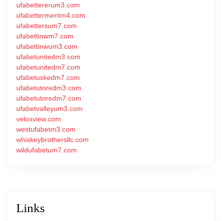
ufabettererum3.com
ufabettermentm4.com
ufabettersum7.com
ufabettinwm7.com
ufabettinwum3.com
ufabetunitedm3.com
ufabetunitedm7.com
ufabetuskedm7.com
ufabetutoredm3.com
ufabetutoredm7.com
ufabetvalleyum3.com
veloxview.com
westufabetm3.com
whiskeybrothersllc.com
wildufabetum7.com
Links