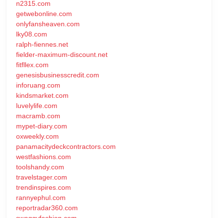
n2315.com
getwebonline.com
onlyfansheaven.com
lky08.com
ralph-fiennes.net
fielder-maximum-discount.net
fitfllex.com
genesisbusinesscredit.com
inforuang.com
kindsmarket.com
luvelylife.com
macramb.com
mypet-diary.com
oxweekly.com
panamacitydeckcontractors.com
westfashions.com
toolshandy.com
travelstager.com
trendinspires.com
rannyephul.com
reportradar360.com
swaggyfashion.com