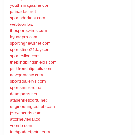
youthsmagazine.com
painaidee.net
sportsdarkest.com
webtoon.biz
thesportswires.com
hyungpro.com
sportingnewsnet.com
sportstime24day.com
sporteslive.com
theblingblingshields.com
pinkfrenchtipnails.com
newgamestv.com
sportsgallerys.com
sportsmirrors.net
datasports.net
atasehirescortu.net
engineeringtechub.com
jerryescorts.com
attorneylegal.co
voomb.com
techgadgetpoint.com