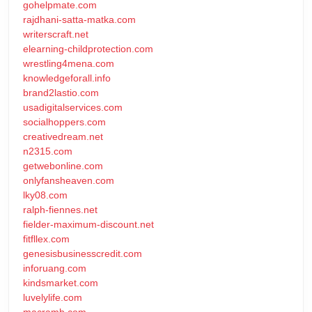
gohelpmate.com
rajdhani-satta-matka.com
writerscraft.net
elearning-childprotection.com
wrestling4mena.com
knowledgeforall.info
brand2lastio.com
usadigitalservices.com
socialhoppers.com
creativedream.net
n2315.com
getwebonline.com
onlyfansheaven.com
lky08.com
ralph-fiennes.net
fielder-maximum-discount.net
fitfllex.com
genesisbusinesscredit.com
inforuang.com
kindsmarket.com
luvelylife.com
macramb.com