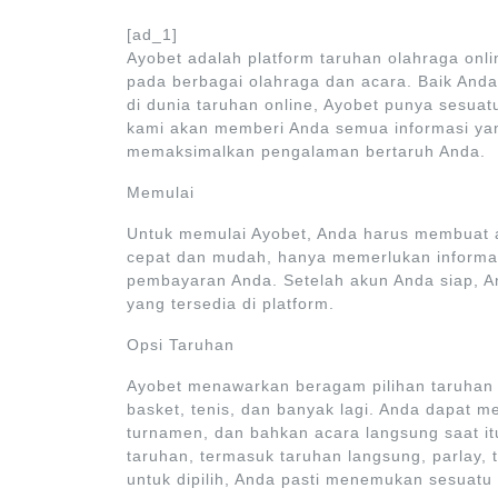
[ad_1]
Ayobet adalah platform taruhan olahraga onl
pada berbagai olahraga dan acara. Baik And
di dunia taruhan online, Ayobet punya sesua
kami akan memberi Anda semua informasi yan
memaksimalkan pengalaman bertaruh Anda.
Memulai
Untuk memulai Ayobet, Anda harus membuat ak
cepat dan mudah, hanya memerlukan informasi
pembayaran Anda. Setelah akun Anda siap, An
yang tersedia di platform.
Opsi Taruhan
Ayobet menawarkan beragam pilihan taruhan p
basket, tenis, dan banyak lagi. Anda dapat 
turnamen, dan bahkan acara langsung saat itu
taruhan, termasuk taruhan langsung, parlay, 
untuk dipilih, Anda pasti menemukan sesuatu