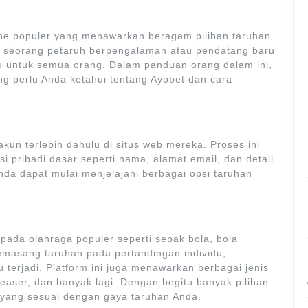
ine populer yang menawarkan beragam pilihan taruhan
a seorang petaruh berpengalaman atau pendatang baru
tu untuk semua orang. Dalam panduan orang dalam ini,
g perlu Anda ketahui tentang Ayobet dan cara
un terlebih dahulu di situs web mereka. Proses ini
 pribadi dasar seperti nama, alamat email, dan detail
da dapat mulai menjelajahi berbagai opsi taruhan
ada olahraga populer seperti sepak bola, bola
memasang taruhan pada pertandingan individu,
 terjadi. Platform ini juga menawarkan berbagai jenis
teaser, dan banyak lagi. Dengan begitu banyak pilihan
 yang sesuai dengan gaya taruhan Anda.