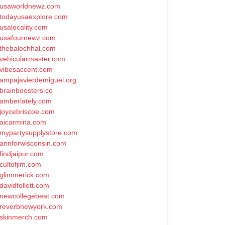
usaworldnewz.com
todayusaexplore.com
usalocality.com
usafournewz.com
thebalochhal.com
vehicularmaster.com
vibesaccent.com
ampajavierdemiguel.org
brainboosters.co
amberlately.com
joycebriscoe.com
aicarmina.com
mypartysupplystore.com
annforwisconsin.com
findjaipur.com
cultofjim.com
glimmerick.com
davidfollett.com
newcollegebeat.com
reverbnewyork.com
skinmerch.com