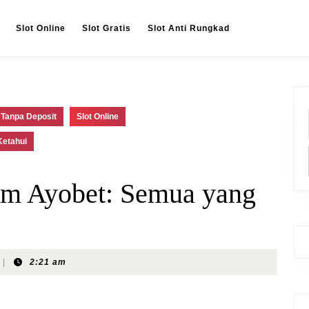
Slot Online
Slot Gratis
Slot Anti Rungkad
i Tanpa Deposit
Slot Online
Ketahui
m Ayobet: Semua yang
admin@racegamings.com
|
2:21 am