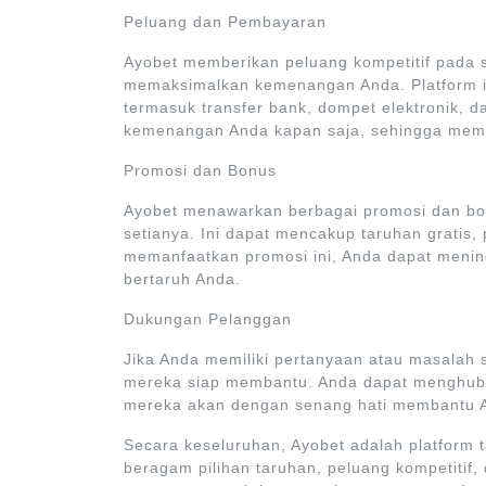
Peluang dan Pembayaran
Ayobet memberikan peluang kompetitif pada 
memaksimalkan kemenangan Anda. Platform 
termasuk transfer bank, dompet elektronik, 
kemenangan Anda kapan saja, sehingga mem
Promosi dan Bonus
Ayobet menawarkan berbagai promosi dan b
setianya. Ini dapat mencakup taruhan gratis
memanfaatkan promosi ini, Anda dapat men
bertaruh Anda.
Dukungan Pelanggan
Jika Anda memiliki pertanyaan atau masalah
mereka siap membantu. Anda dapat menghubung
mereka akan dengan senang hati membantu A
Secara keseluruhan, Ayobet adalah platform 
beragam pilihan taruhan, peluang kompetitif