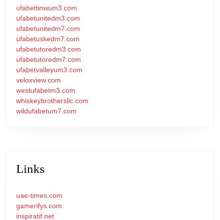
ufabettinwum3.com
ufabetunitedm3.com
ufabetunitedm7.com
ufabetuskedm7.com
ufabetutoredm3.com
ufabetutoredm7.com
ufabetvalleyum3.com
veloxview.com
westufabetm3.com
whiskeybrothersllc.com
wildufabetum7.com
Links
uae-times.com
gamerifys.com
inspiratif.net