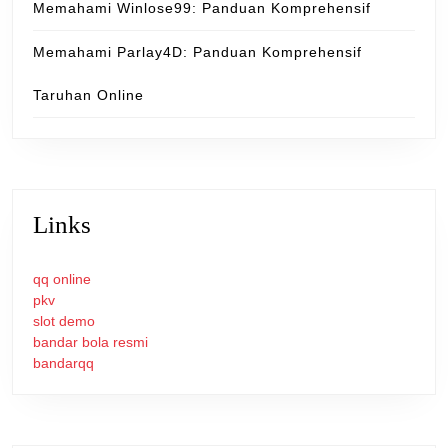
Memahami Winlose99: Panduan Komprehensif
Memahami Parlay4D: Panduan Komprehensif
Taruhan Online
Links
qq online
pkv
slot demo
bandar bola resmi
bandarqq