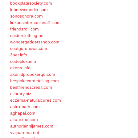
bookplatesociety.com
lebnewsmedia.com
sonosonora.com
linkuusinternasional1.com
friendsroll.com
spiderclothing.net
wondergadgetsshop.com
seatgurunews.com
3net.info
codeplex.info
okena.info
akunidpropokerqq.com
bespokecardetailing.com
bestfriendscredit.com
elibrary.biz
eczema-naturalcures.com
astro-bath.com
aghapal.com
altu-expo.com
authorjennijames.com
viajearoma.net