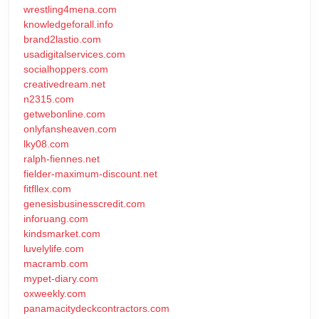
wrestling4mena.com
knowledgeforall.info
brand2lastio.com
usadigitalservices.com
socialhoppers.com
creativedream.net
n2315.com
getwebonline.com
onlyfansheaven.com
lky08.com
ralph-fiennes.net
fielder-maximum-discount.net
fitfllex.com
genesisbusinesscredit.com
inforuang.com
kindsmarket.com
luvelylife.com
macramb.com
mypet-diary.com
oxweekly.com
panamacitydeckcontractors.com