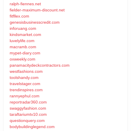
ralph-fiennes.net
fielder-maximum-discount.net
fitfllex.com
genesisbusinesscredit.com
inforuang.com
kindsmarket.com
luvelylife.com
macramb.com
mypet-diary.com
oxweekly.com
panamacitydeckcontractors.com
westfashions.com
toolshandy.com
travelstager.com
trendinspires.com
rannyephul.com
reportradar360.com
swaggyfashion.com
taraftariumtv10.com
questionquery.com
bodybuildinglegend.com