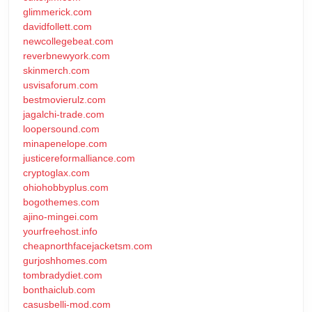
glimmerick.com
davidfollett.com
newcollegebeat.com
reverbnewyork.com
skinmerch.com
usvisaforum.com
bestmovierulz.com
jagalchi-trade.com
loopersound.com
minapenelope.com
justicereformalliance.com
cryptoglax.com
ohiohobbyplus.com
bogothemes.com
ajino-mingei.com
yourfreehost.info
cheapnorthfacejacketsm.com
gurjoshhomes.com
tombradydiet.com
bonthaiclub.com
casusbelli-mod.com