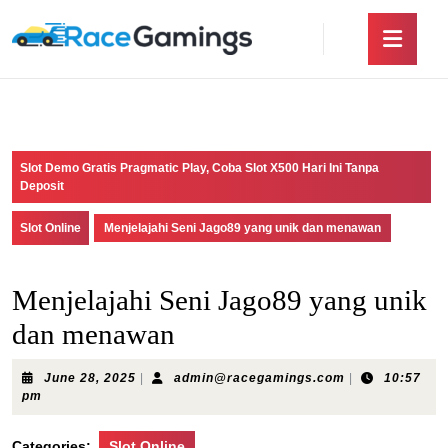
Skip
Ope
to
Butt
content
Skip
to
content
Slot Demo Gratis Pragmatic Play, Coba Slot X500 Hari Ini Tanpa
Deposit
Slot Online
Menjelajahi Seni Jago89 yang unik dan menawan
Menjelajahi Seni Jago89 yang unik
dan menawan
June
admin@racega
June 28, 2025
|
admin@racegamings.com
|
10:57
28,
pm
2025
Categories:
Slot Online