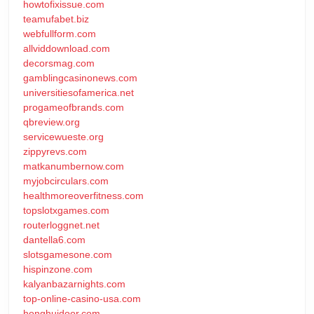
howtofixissue.com
teamufabet.biz
webfullform.com
allviddownload.com
decorsmag.com
gamblingcasinonews.com
universitiesofamerica.net
progameofbrands.com
qbreview.org
servicewueste.org
zippyrevs.com
matkanumbernow.com
myjobcirculars.com
healthmoreoverfitness.com
topslotxgames.com
routerloggnet.net
dantella6.com
slotsgamesone.com
hispinzone.com
kalyanbazarnights.com
top-online-casino-usa.com
honghuidoor.com