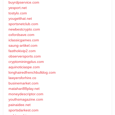
buyrdpservice.com
yesport.net
tostylo.com
yougetthat.net
sportsnetclub.com
newbestcrypto.com
oxfordsave.com
iclassicgames.com
saung-artikel.com
fasthokivip2.com
observersports.com
cryptominingplus.com
aquinoticiaspe.com
longhairedfrenchbulldog.com
lawyersforhire.co
businemarket.com
matahari88play.net
moneydescriptor.com
youthsmagazine.com
painaidee.net
sportsdarkest.com