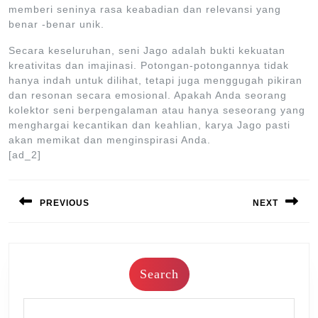
memberi seninya rasa keabadian dan relevansi yang
benar -benar unik.
Secara keseluruhan, seni Jago adalah bukti kekuatan
kreativitas dan imajinasi. Potongan-potongannya tidak
hanya indah untuk dilihat, tetapi juga menggugah pikiran
dan resonan secara emosional. Apakah Anda seorang
kolektor seni berpengalaman atau hanya seseorang yang
menghargai kecantikan dan keahlian, karya Jago pasti
akan memikat dan menginspirasi Anda.
[ad_2]
Post
navigation
PREVIOUS
NEXT
Previous
Next
post:
post:
Search