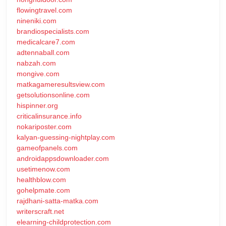
flowingtravel.com
nineniki.com
brandiospecialists.com
medicalcare7.com
adtennaball.com
nabzah.com
mongive.com
matkagameresultsview.com
getsolutionsonline.com
hispinner.org
criticalinsurance.info
nokariposter.com
kalyan-guessing-nightplay.com
gameofpanels.com
androidappsdownloader.com
usetimenow.com
healthblow.com
gohelpmate.com
rajdhani-satta-matka.com
writerscraft.net
elearning-childprotection.com