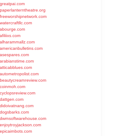
greatpai.com
paperlanterntheatre.org
freeworshipnetwork.com
watercraftllc.com
abourge.com
afiliixs.com
alharammallz.com
americanbulletins.com
asespares.com
arabianstime.com
atticabblues.com
autometropolist.com
beautycreamreview.com
coinmoh.com
cyclopsreview.com
dattgen.com
didoivatnang.com
dogsbarks.com
dwmsoftwarehouse.com
enjoytroyjackson.com
epicaimbots.com