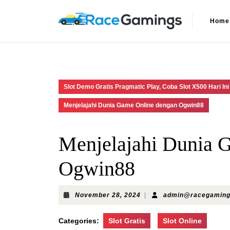
Skip
to
Home
content
Skip
to
content
Slot Demo Gratis Pragmatic Play, Coba Slot X500 Hari In
Menjelajahi Dunia Game Online dengan Ogwin88
Menjelajahi Dunia 
Ogwin88
November
November 28, 2024
|
admin@racegamin
28,
2024
Categories:
Slot Gratis
Slot Online