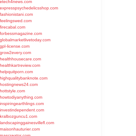
etech4news.com
expresspsychedelicsshop.com
fashionistani.com
feelingswed.com
firecabal.com
forbessmagazine.com
globalmarketlivetoday.com
gpl-license.com
grow2every.com
healthhousecare.com
healthkartreview.com
helpquitporn.com
highqualitybanknote.com
hostingnews24.com
hottstyle.com
howtodiyanything.com
inspiringearthlings.com
investindependent.com
kralbozguncu1.com
landscapinggainesvillefl.com
maisonhauturier.com
mascreator.com