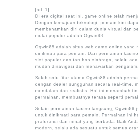
[ad_1]
Di era digital saat ini, game online telah men
Dengan kemajuan teknologi, pemain kini dapa
membenamkan diri dalam dunia virtual dan pe
mulai populer adalah Ogwin88.
Ogwin88 adalah situs web game online yang
dinikmati para pemain. Dari permainan kasino
slot populer dan taruhan olahraga, selalu ad
mudah dinavigasi dan menawarkan pengalama
Salah satu fitur utama Ogwin88 adalah perma
dengan dealer sungguhan secara real-time,
mendalam dan realistis. Hal ini menambah ti
permainan, membuatnya terasa seperti pemain
Selain permainan kasino langsung, Ogwin88
untuk dinikmati para pemain. Permainan ini 
preferensi dan minat yang berbeda. Baik And
modern, selalu ada sesuatu untuk semua ora