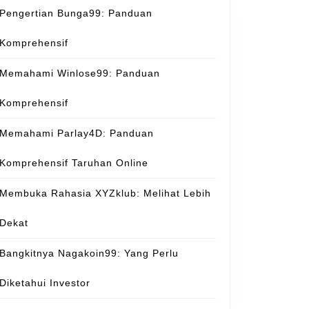
Pengertian Bunga99: Panduan
Komprehensif
Memahami Winlose99: Panduan
Komprehensif
Memahami Parlay4D: Panduan
Komprehensif Taruhan Online
Membuka Rahasia XYZklub: Melihat Lebih
Dekat
Bangkitnya Nagakoin99: Yang Perlu
Diketahui Investor