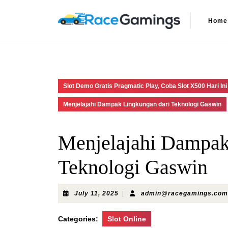
Skip
to
Home
content
Skip
to
content
Slot Demo Gratis Pragmatic Play, Coba Slot X500 Hari In
Menjelajahi Dampak Lingkungan dari Teknologi Gaswin
Menjelajahi Dampak
Teknologi Gaswin
July
July 11, 2025
|
admin@racegamings.co
11,
2025
Categories:
Slot Online