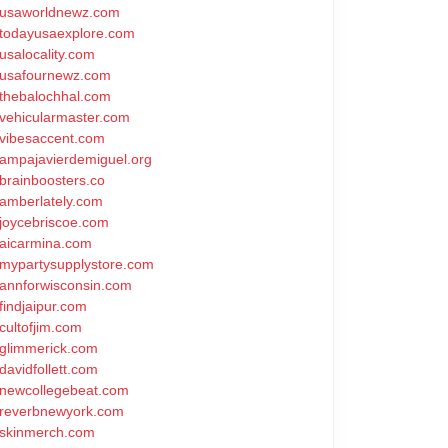
usaworldnewz.com
todayusaexplore.com
usalocality.com
usafournewz.com
thebalochhal.com
vehicularmaster.com
vibesaccent.com
ampajavierdemiguel.org
brainboosters.co
amberlately.com
joycebriscoe.com
aicarmina.com
mypartysupplystore.com
annforwisconsin.com
findjaipur.com
cultofjim.com
glimmerick.com
davidfollett.com
newcollegebeat.com
reverbnewyork.com
skinmerch.com