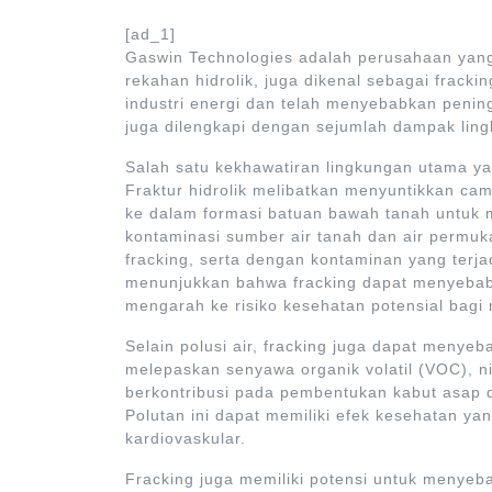
[ad_1]
Gaswin Technologies adalah perusahaan yang 
rekahan hidrolik, juga dikenal sebagai fracki
industri energi dan telah menyebabkan pening
juga dilengkapi dengan sejumlah dampak lin
Salah satu kekhawatiran lingkungan utama yan
Fraktur hidrolik melibatkan menyuntikkan cam
ke dalam formasi batuan bawah tanah untuk 
kontaminasi sumber air tanah dan air permu
fracking, serta dengan kontaminan yang terjad
menunjukkan bahwa fracking dapat menyebab
mengarah ke risiko kesehatan potensial bagi 
Selain polusi air, fracking juga dapat menye
melepaskan senyawa organik volatil (VOC), ni
berkontribusi pada pembentukan kabut asap d
Polutan ini dapat memiliki efek kesehatan y
kardiovaskular.
Fracking juga memiliki potensi untuk menyeb