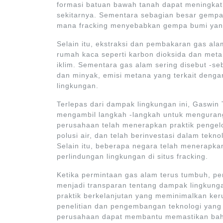
formasi batuan bawah tanah dapat meningkatk
sekitarnya. Sementara sebagian besar gempa b
mana fracking menyebabkan gempa bumi yang
Selain itu, ekstraksi dan pembakaran gas ala
rumah kaca seperti karbon dioksida dan meta
iklim. Sementara gas alam sering disebut -seb
dan minyak, emisi metana yang terkait deng
lingkungan.
Terlepas dari dampak lingkungan ini, Gaswin 
mengambil langkah -langkah untuk mengurang
perusahaan telah menerapkan praktik pengelo
polusi air, dan telah berinvestasi dalam tek
Selain itu, beberapa negara telah menerap
perlindungan lingkungan di situs fracking.
Ketika permintaan gas alam terus tumbuh, pen
menjadi transparan tentang dampak lingkung
praktik berkelanjutan yang meminimalkan ke
penelitian dan pengembangan teknologi yang 
perusahaan dapat membantu memastikan bah