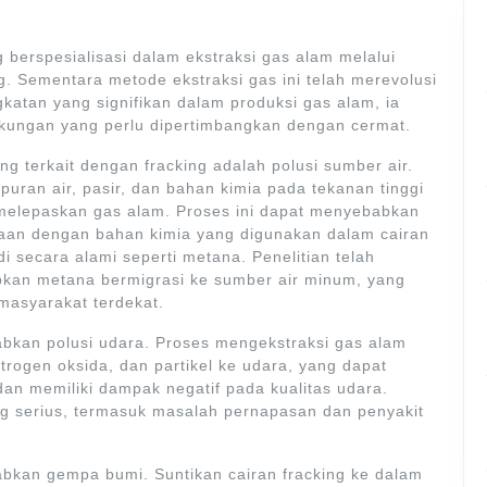
berspesialisasi dalam ekstraksi gas alam melalui
ng. Sementara metode ekstraksi gas ini telah merevolusi
katan yang signifikan dalam produksi gas alam, ia
gkungan yang perlu dipertimbangkan dengan cermat.
g terkait dengan fracking adalah polusi sumber air.
puran air, pasir, dan bahan kimia pada tekanan tinggi
melepaskan gas alam. Proses ini dapat menyebabkan
kaan dengan bahan kimia yang digunakan dalam cairan
i secara alami seperti metana. Penelitian telah
kan metana bermigrasi ke sumber air minum, yang
masyarakat terdekat.
babkan polusi udara. Proses mengekstraksi gas alam
trogen oksida, dan partikel ke udara, yang dapat
an memiliki dampak negatif pada kualitas udara.
ang serius, termasuk masalah pernapasan dan penyakit
abkan gempa bumi. Suntikan cairan fracking ke dalam