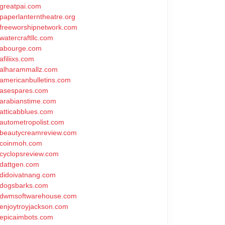
greatpai.com
paperlanterntheatre.org
freeworshipnetwork.com
watercraftllc.com
abourge.com
afiliixs.com
alharammallz.com
americanbulletins.com
asespares.com
arabianstime.com
atticabblues.com
autometropolist.com
beautycreamreview.com
coinmoh.com
cyclopsreview.com
dattgen.com
didoivatnang.com
dogsbarks.com
dwmsoftwarehouse.com
enjoytroyjackson.com
epicaimbots.com