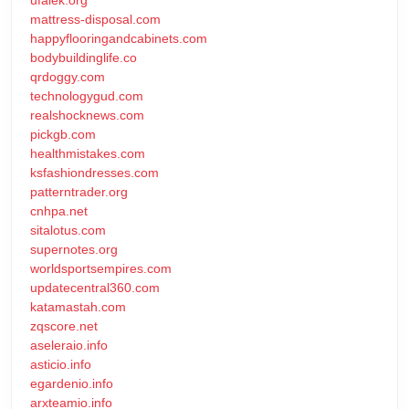
mattress-disposal.com
happyflooringandcabinets.com
bodybuildinglife.co
qrdoggy.com
technologygud.com
realshocknews.com
pickgb.com
healthmistakes.com
ksfashiondresses.com
patterntrader.org
cnhpa.net
sitalotus.com
supernotes.org
worldsportsempires.com
updatecentral360.com
katamastah.com
zqscore.net
aseleraio.info
asticio.info
egardenio.info
arxteamio.info