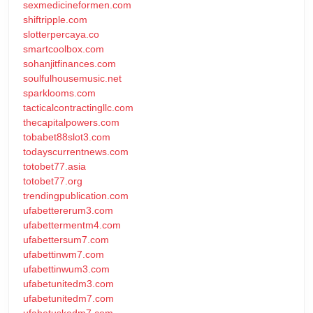
sexmedicineformen.com
shiftripple.com
slotterpercaya.co
smartcoolbox.com
sohanjitfinances.com
soulfulhousemusic.net
sparklooms.com
tacticalcontractingllc.com
thecapitalpowers.com
tobabet88slot3.com
todayscurrentnews.com
totobet77.asia
totobet77.org
trendingpublication.com
ufabettererum3.com
ufabettermentm4.com
ufabettersum7.com
ufabettinwm7.com
ufabettinwum3.com
ufabetunitedm3.com
ufabetunitedm7.com
ufabetuskedm7.com