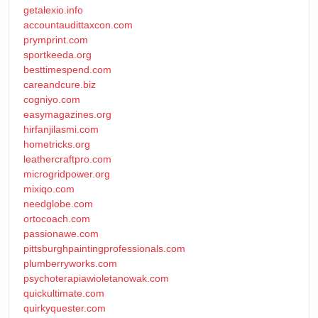
getalexio.info
accountaudittaxcon.com
prymprint.com
sportkeeda.org
besttimespend.com
careandcure.biz
cogniyo.com
easymagazines.org
hirfanjilasmi.com
hometricks.org
leathercraftpro.com
microgridpower.org
mixiqo.com
needglobe.com
ortocoach.com
passionawe.com
pittsburghpaintingprofessionals.com
plumberryworks.com
psychoterapiawioletanowak.com
quickultimate.com
quirkyquester.com