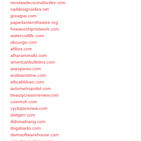
recetasdecocinafaciles.com
naildesignsidea.net
greatpai.com
paperlanterntheatre.org
freeworshipnetwork.com
watercraftllc.com
abourge.com
afiliixs.com
alharammallz.com
americanbulletins.com
asespares.com
arabianstime.com
atticabblues.com
autometropolist.com
beautycreamreview.com
coinmoh.com
cyclopsreview.com
dattgen.com
didoivatnang.com
dogsbarks.com
dwmsoftwarehouse.com