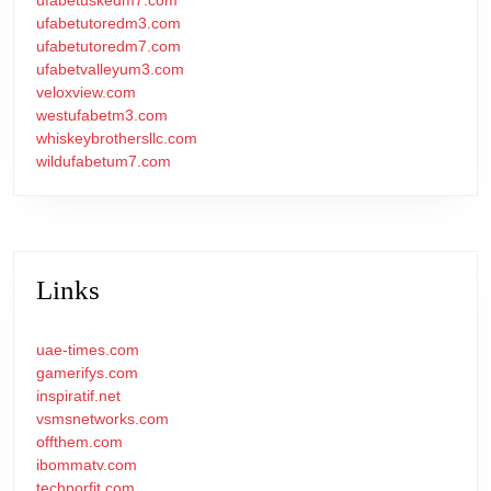
ufabetutoredm3.com
ufabetutoredm7.com
ufabetvalleyum3.com
veloxview.com
westufabetm3.com
whiskeybrothersllc.com
wildufabetum7.com
Links
uae-times.com
gamerifys.com
inspiratif.net
vsmsnetworks.com
offthem.com
ibommatv.com
techporfit.com