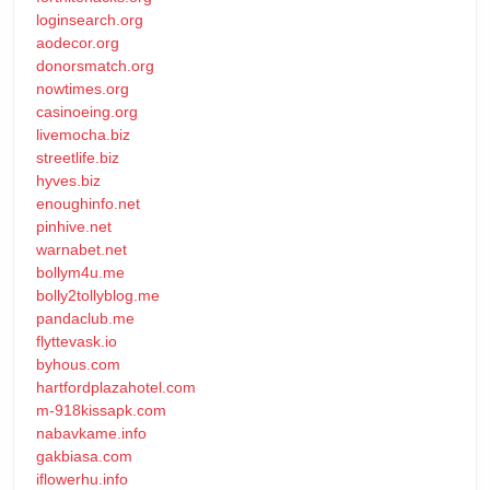
loginsearch.org
aodecor.org
donorsmatch.org
nowtimes.org
casinoeing.org
livemocha.biz
streetlife.biz
hyves.biz
enoughinfo.net
pinhive.net
warnabet.net
bollym4u.me
bolly2tollyblog.me
pandaclub.me
flyttevask.io
byhous.com
hartfordplazahotel.com
m-918kissapk.com
nabavkame.info
gakbiasa.com
iflowerhu.info