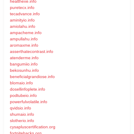
healthexe.info
puretecx.info
tecadvance.info
aminityio.info
amiolahu.info
ampacheme.info
ampullahu.info
aromaxme.info
asserthatecontrast.info
atenderme.info
bangumiio.info
bekosunhu.info
beneficialgrandiose.info
blomaio.info
dosellinfoplete.info
podtubeio.info
powerfulvolatile.info
qvidsio.info
shumaio.info
slotherio.info
cysapluscertification.org
fortnitehacks.org