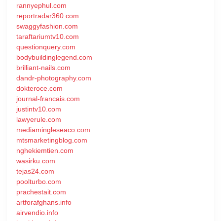
rannyephul.com
reportradar360.com
swaggyfashion.com
taraftariumtv10.com
questionquery.com
bodybuildinglegend.com
brilliant-nails.com
dandr-photography.com
dokteroce.com
journal-francais.com
justintv10.com
lawyerule.com
mediamingleseaco.com
mtsmarketingblog.com
nghekiemtien.com
wasirku.com
tejas24.com
poolturbo.com
prachestait.com
artforafghans.info
airvendio.info