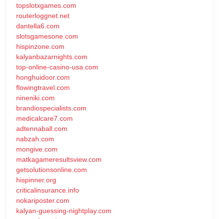
topslotxgames.com
routerloggnet.net
dantella6.com
slotsgamesone.com
hispinzone.com
kalyanbazarnights.com
top-online-casino-usa.com
honghuidoor.com
flowingtravel.com
nineniki.com
brandiospecialists.com
medicalcare7.com
adtennaball.com
nabzah.com
mongive.com
matkagameresultsview.com
getsolutionsonline.com
hispinner.org
criticalinsurance.info
nokariposter.com
kalyan-guessing-nightplay.com