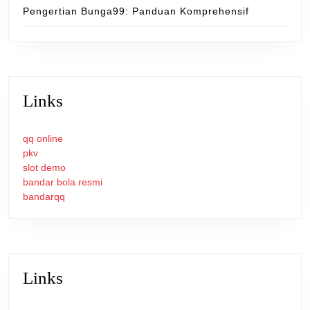
Pengertian Bunga99: Panduan Komprehensif
Links
qq online
pkv
slot demo
bandar bola resmi
bandarqq
Links