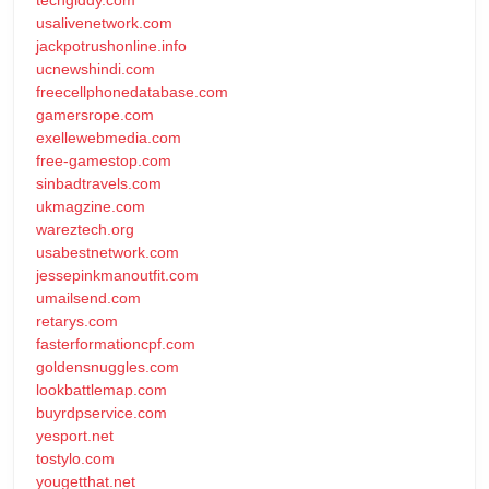
usalivenetwork.com
jackpotrushonline.info
ucnewshindi.com
freecellphonedatabase.com
gamersrope.com
exellewebmedia.com
free-gamestop.com
sinbadtravels.com
ukmagzine.com
wareztech.org
usabestnetwork.com
jessepinkmanoutfit.com
umailsend.com
retarys.com
fasterformationcpf.com
goldensnuggles.com
lookbattlemap.com
buyrdpservice.com
yesport.net
tostylo.com
yougetthat.net