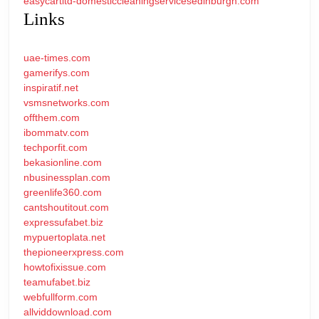
easycartltd-domesticcleaningservicesedinburgh.com
Links
uae-times.com
gamerifys.com
inspiratif.net
vsmsnetworks.com
offthem.com
ibommatv.com
techporfit.com
bekasionline.com
nbusinessplan.com
greenlife360.com
cantshoutitout.com
expressufabet.biz
mypuertoplata.net
thepioneerxpress.com
howtofixissue.com
teamufabet.biz
webfullform.com
allviddownload.com