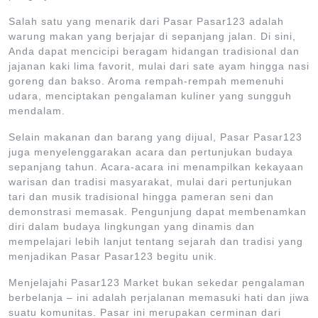
Salah satu yang menarik dari Pasar Pasar123 adalah
warung makan yang berjajar di sepanjang jalan. Di sini,
Anda dapat mencicipi beragam hidangan tradisional dan
jajanan kaki lima favorit, mulai dari sate ayam hingga nasi
goreng dan bakso. Aroma rempah-rempah memenuhi
udara, menciptakan pengalaman kuliner yang sungguh
mendalam.
Selain makanan dan barang yang dijual, Pasar Pasar123
juga menyelenggarakan acara dan pertunjukan budaya
sepanjang tahun. Acara-acara ini menampilkan kekayaan
warisan dan tradisi masyarakat, mulai dari pertunjukan
tari dan musik tradisional hingga pameran seni dan
demonstrasi memasak. Pengunjung dapat membenamkan
diri dalam budaya lingkungan yang dinamis dan
mempelajari lebih lanjut tentang sejarah dan tradisi yang
menjadikan Pasar Pasar123 begitu unik.
Menjelajahi Pasar123 Market bukan sekedar pengalaman
berbelanja – ini adalah perjalanan memasuki hati dan jiwa
suatu komunitas. Pasar ini merupakan cerminan dari