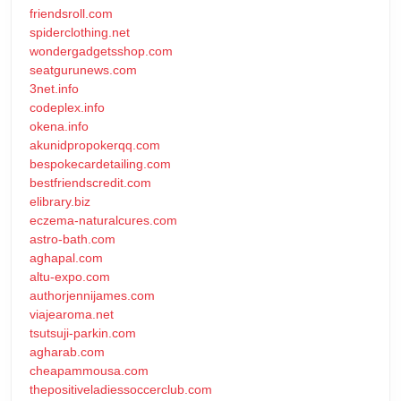
friendsroll.com
spiderclothing.net
wondergadgetsshop.com
seatgurunews.com
3net.info
codeplex.info
okena.info
akunidpropokerqq.com
bespokecardetailing.com
bestfriendscredit.com
elibrary.biz
eczema-naturalcures.com
astro-bath.com
aghapal.com
altu-expo.com
authorjennijames.com
viajearoma.net
tsutsuji-parkin.com
agharab.com
cheapammousa.com
thepositiveladiessoccerclub.com