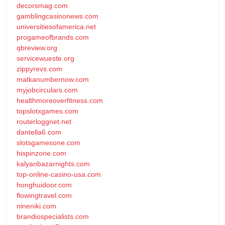
decorsmag.com
gamblingcasinonews.com
universitiesofamerica.net
progameofbrands.com
qbreview.org
servicewueste.org
zippyrevs.com
matkanumbernow.com
myjobcirculars.com
healthmoreoverfitness.com
topslotxgames.com
routerloggnet.net
dantella6.com
slotsgamesone.com
hispinzone.com
kalyanbazarnights.com
top-online-casino-usa.com
honghuidoor.com
flowingtravel.com
nineniki.com
brandiospecialists.com