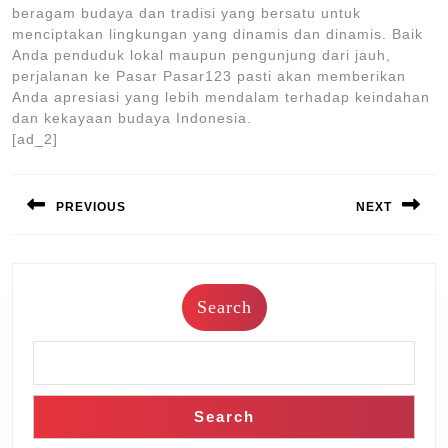
beragam budaya dan tradisi yang bersatu untuk
menciptakan lingkungan yang dinamis dan dinamis. Baik
Anda penduduk lokal maupun pengunjung dari jauh,
perjalanan ke Pasar Pasar123 pasti akan memberikan
Anda apresiasi yang lebih mendalam terhadap keindahan
dan kekayaan budaya Indonesia.
[ad_2]
Post
navigation
PREVIOUS
NEXT
Previous
Next
post:
post:
Search
Search