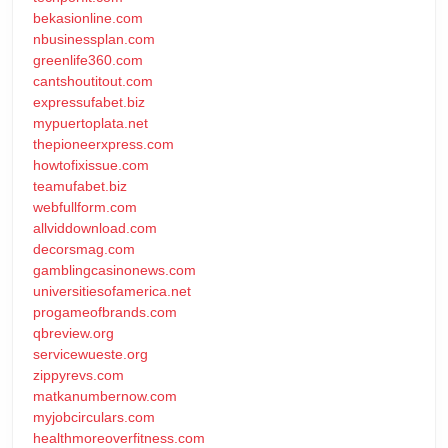
bekasionline.com
nbusinessplan.com
greenlife360.com
cantshoutitout.com
expressufabet.biz
mypuertoplata.net
thepioneerxpress.com
howtofixissue.com
teamufabet.biz
webfullform.com
allviddownload.com
decorsmag.com
gamblingcasinonews.com
universitiesofamerica.net
progameofbrands.com
qbreview.org
servicewueste.org
zippyrevs.com
matkanumbernow.com
myjobcirculars.com
healthmoreoverfitness.com