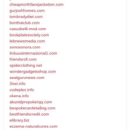
cheapnorthfacejacketsm.com
gurjoshhomes.com
tombradydiet.com
bonthaiclub.com
casusbelli-mod.com
bookplatesociety.com
lebnewsmedia.com
sonosonora.com
linkuusinternasional1.com
friendsroll.com
spiderclothing.net
wondergadgetsshop.com
seatgurunews.com
3net.info
codeplex.info
okena.info
akunidpropokerqq.com
bespokecardetailing.com
bestfriendscredit.com
elibrary.biz
eczema-naturalcures.com