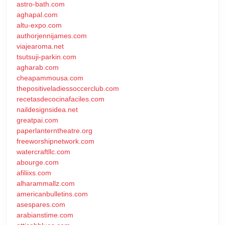
astro-bath.com
aghapal.com
altu-expo.com
authorjennijames.com
viajearoma.net
tsutsuji-parkin.com
agharab.com
cheapammousa.com
thepositiveladiessoccerclub.com
recetasdecocinafaciles.com
naildesignsidea.net
greatpai.com
paperlanterntheatre.org
freeworshipnetwork.com
watercraftllc.com
abourge.com
afiliixs.com
alharammallz.com
americanbulletins.com
asespares.com
arabianstime.com