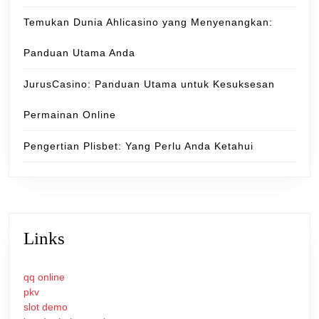
Temukan Dunia Ahlicasino yang Menyenangkan:
Panduan Utama Anda
JurusCasino: Panduan Utama untuk Kesuksesan
Permainan Online
Pengertian Plisbet: Yang Perlu Anda Ketahui
Links
qq online
pkv
slot demo