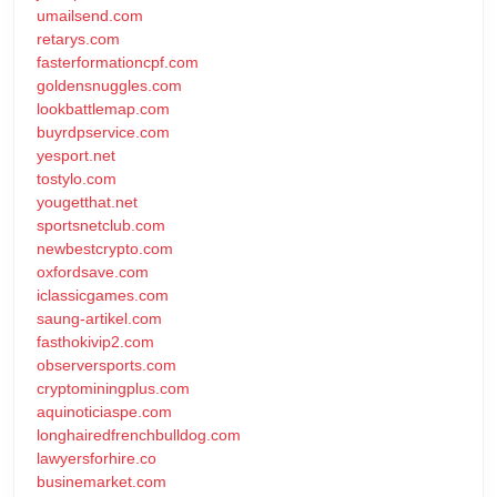
umailsend.com
retarys.com
fasterformationcpf.com
goldensnuggles.com
lookbattlemap.com
buyrdpservice.com
yesport.net
tostylo.com
yougetthat.net
sportsnetclub.com
newbestcrypto.com
oxfordsave.com
iclassicgames.com
saung-artikel.com
fasthokivip2.com
observersports.com
cryptominingplus.com
aquinoticiaspe.com
longhairedfrenchbulldog.com
lawyersforhire.co
businemarket.com