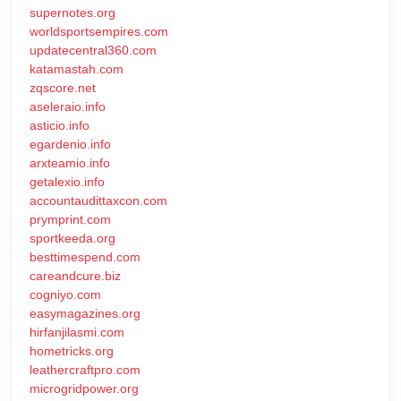
supernotes.org
worldsportsempires.com
updatecentral360.com
katamastah.com
zqscore.net
aseleraio.info
asticio.info
egardenio.info
arxteamio.info
getalexio.info
accountaudittaxcon.com
prymprint.com
sportkeeda.org
besttimespend.com
careandcure.biz
cogniyo.com
easymagazines.org
hirfanjilasmi.com
hometricks.org
leathercraftpro.com
microgridpower.org