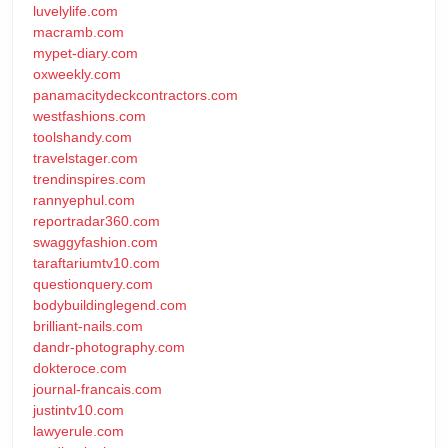
luvelylife.com
macramb.com
mypet-diary.com
oxweekly.com
panamacitydeckcontractors.com
westfashions.com
toolshandy.com
travelstager.com
trendinspires.com
rannyephul.com
reportradar360.com
swaggyfashion.com
taraftariumtv10.com
questionquery.com
bodybuildinglegend.com
brilliant-nails.com
dandr-photography.com
dokteroce.com
journal-francais.com
justintv10.com
lawyerule.com