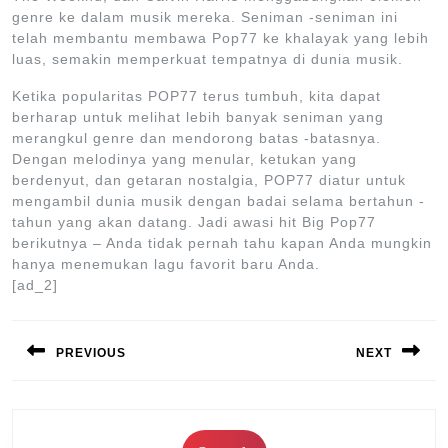
genre ke dalam musik mereka. Seniman -seniman ini
telah membantu membawa Pop77 ke khalayak yang lebih
luas, semakin memperkuat tempatnya di dunia musik.
Ketika popularitas POP77 terus tumbuh, kita dapat
berharap untuk melihat lebih banyak seniman yang
merangkul genre dan mendorong batas -batasnya.
Dengan melodinya yang menular, ketukan yang
berdenyut, dan getaran nostalgia, POP77 diatur untuk
mengambil dunia musik dengan badai selama bertahun -
tahun yang akan datang. Jadi awasi hit Big Pop77
berikutnya – Anda tidak pernah tahu kapan Anda mungkin
hanya menemukan lagu favorit baru Anda.
[ad_2]
Post
navigation
PREVIOUS
NEXT
Previous
Next
post:
post: