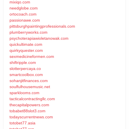
mixiqo.com
needglobe.com
ortocoach.com
passionawe.com
pittsburghpaintingprofessionals.com
plumberryworks.com
psychoterapiawioletanowak.com
quickultimate.com
quirkyquester.com
sexmedicineformen.com
shiftripple.com
slotterpercaya.co
smartcoolbox.com
sohanjitfinances.com
soulfulhousemusic.net
sparklooms.com
tacticalcontractingllc.com
thecapitalpowers.com
tobabet88slot3.com
todayscurrentnews.com
totobet77.asia
totobet77.org