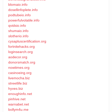
blomaio.info
dosellinfoplete.info
podtubeio.info
powerfulvolatile.info
qvidsio.info
shumaio.info
slotherio.info
cysapluscertification.org
fortnitehacks.org
loginsearch.org
aodecor.org
donorsmatch.org
nowtimes.org
casinoeing.org
livemocha.biz
streetlife.biz
hyves.biz
enoughinfo.net
pinhive.net
warnabet.net
bollym4u.me