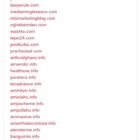
lawyerule.com
mediamingleseaco.com
mtsmarketingblog.com
nghekiemtien.com
wasirku.com
tejas24.com
poolturbo.com
prachestait.com
artforafghans.info
airvendio.info
healthexe.info
puretecx.info
tecadvance.info
aminityio.info
amiolahu.info
ampacheme.info
ampullahu.info
aromaxme.info
asserthatecontrast.info
atenderme.info
bangumiio.info