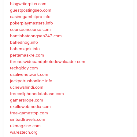
blogwriterplus.com
guestpostingseo.com
casinogambitpro.info
pokerplaymasters.info
courseoncourse.com
bantinbatdongsan247.com
bahednog.info
bahenxgek.info
pertamaskre.com
threadsvideoandphotodownloader.com
techgiddy.com
usalivenetwork.com
jackpotrushonline.info
ucnewshindi.com
freecellphonedatabase.com
gamersrope.com
exellewebmedia.com
free-gamestop.com
sinbadtravels.com
ukmagzine.com
wareztech.org