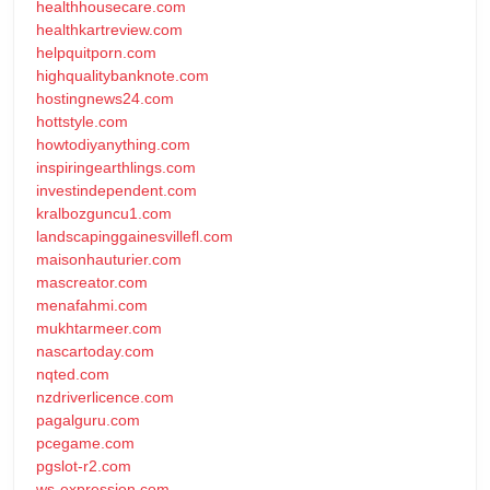
healthhousecare.com
healthkartreview.com
helpquitporn.com
highqualitybanknote.com
hostingnews24.com
hottstyle.com
howtodiyanything.com
inspiringearthlings.com
investindependent.com
kralbozguncu1.com
landscapinggainesvillefl.com
maisonhauturier.com
mascreator.com
menafahmi.com
mukhtarmeer.com
nascartoday.com
nqted.com
nzdriverlicence.com
pagalguru.com
pcegame.com
pgslot-r2.com
ws-expression.com