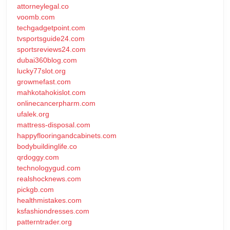
attorneylegal.co
voomb.com
techgadgetpoint.com
tvsportsguide24.com
sportsreviews24.com
dubai360blog.com
lucky77slot.org
growmefast.com
mahkotahokislot.com
onlinecancerpharm.com
ufalek.org
mattress-disposal.com
happyflooringandcabinets.com
bodybuildinglife.co
qrdoggy.com
technologygud.com
realshocknews.com
pickgb.com
healthmistakes.com
ksfashiondresses.com
patterntrader.org