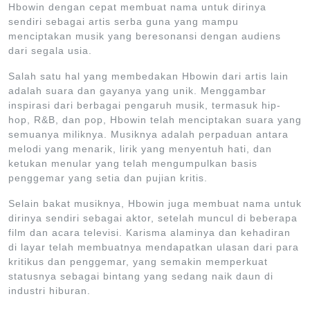
Hbowin dengan cepat membuat nama untuk dirinya
sendiri sebagai artis serba guna yang mampu
menciptakan musik yang beresonansi dengan audiens
dari segala usia.
Salah satu hal yang membedakan Hbowin dari artis lain
adalah suara dan gayanya yang unik. Menggambar
inspirasi dari berbagai pengaruh musik, termasuk hip-
hop, R&B, dan pop, Hbowin telah menciptakan suara yang
semuanya miliknya. Musiknya adalah perpaduan antara
melodi yang menarik, lirik yang menyentuh hati, dan
ketukan menular yang telah mengumpulkan basis
penggemar yang setia dan pujian kritis.
Selain bakat musiknya, Hbowin juga membuat nama untuk
dirinya sendiri sebagai aktor, setelah muncul di beberapa
film dan acara televisi. Karisma alaminya dan kehadiran
di layar telah membuatnya mendapatkan ulasan dari para
kritikus dan penggemar, yang semakin memperkuat
statusnya sebagai bintang yang sedang naik daun di
industri hiburan.