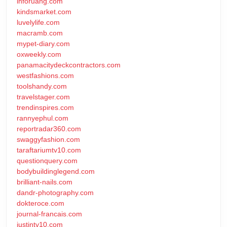
inforuang.com
kindsmarket.com
luvelylife.com
macramb.com
mypet-diary.com
oxweekly.com
panamacitydeckcontractors.com
westfashions.com
toolshandy.com
travelstager.com
trendinspires.com
rannyephul.com
reportradar360.com
swaggyfashion.com
taraftariumtv10.com
questionquery.com
bodybuildinglegend.com
brilliant-nails.com
dandr-photography.com
dokteroce.com
journal-francais.com
justintv10.com