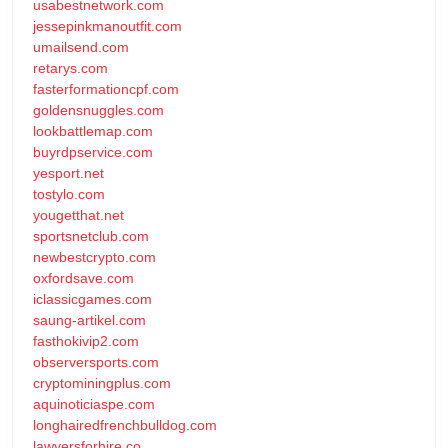
usabestnetwork.com
jessepinkmanoutfit.com
umailsend.com
retarys.com
fasterformationcpf.com
goldensnuggles.com
lookbattlemap.com
buyrdpservice.com
yesport.net
tostylo.com
yougetthat.net
sportsnetclub.com
newbestcrypto.com
oxfordsave.com
iclassicgames.com
saung-artikel.com
fasthokivip2.com
observersports.com
cryptominingplus.com
aquinoticiaspe.com
longhairedfrenchbulldog.com
lawyersforhire.co