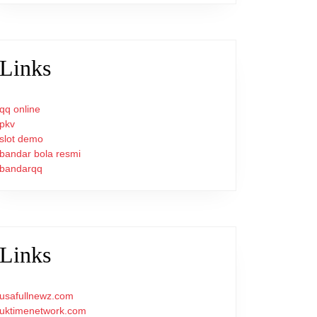
Links
qq online
pkv
slot demo
bandar bola resmi
bandarqq
Links
usafullnewz.com
uktimenetwork.com