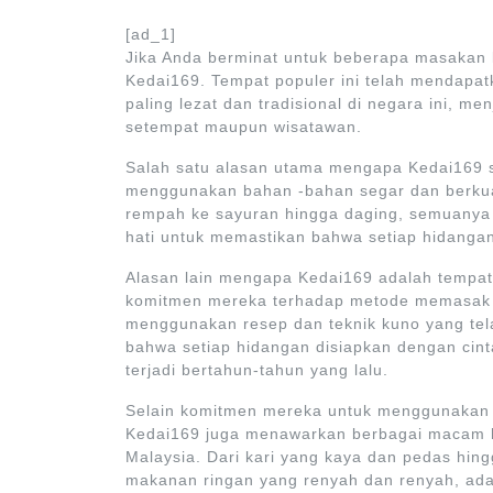
[ad_1]
Jika Anda berminat untuk beberapa masakan loka
Kedai169. Tempat populer ini telah mendapat
paling lezat dan tradisional di negara ini, 
setempat maupun wisatawan.
Salah satu alasan utama mengapa Kedai169 
menggunakan bahan -bahan segar dan berkual
rempah ke sayuran hingga daging, semuanya 
hati untuk memastikan bahwa setiap hidanga
Alasan lain mengapa Kedai169 adalah tempat 
komitmen mereka terhadap metode memasak tr
menggunakan resep dan teknik kuno yang tela
bahwa setiap hidangan disiapkan dengan cint
terjadi bertahun-tahun yang lalu.
Selain komitmen mereka untuk menggunakan 
Kedai169 juga menawarkan berbagai macam
Malaysia. Dari kari yang kaya dan pedas hi
makanan ringan yang renyah dan renyah, ada