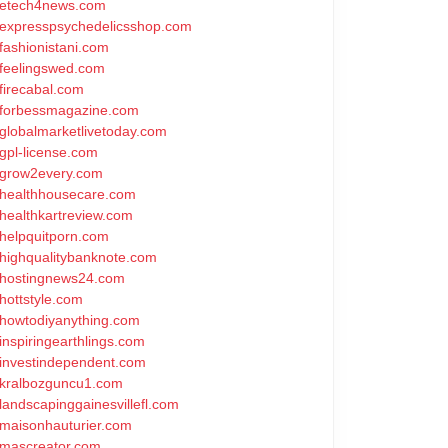
etech4news.com
expresspsychedelicsshop.com
fashionistani.com
feelingswed.com
firecabal.com
forbessmagazine.com
globalmarketlivetoday.com
gpl-license.com
grow2every.com
healthhousecare.com
healthkartreview.com
helpquitporn.com
highqualitybanknote.com
hostingnews24.com
hottstyle.com
howtodiyanything.com
inspiringearthlings.com
investindependent.com
kralbozguncu1.com
landscapinggainesvillefl.com
maisonhauturier.com
mascreator.com