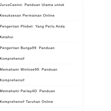
JurusCasino: Panduan Utama untuk
Kesuksesan Permainan Online
Pengertian Plisbet: Yang Perlu Anda
Ketahui
Pengertian Bunga99: Panduan
Komprehensif
Memahami Winlose99: Panduan
Komprehensif
Memahami Parlay4D: Panduan
Komprehensif Taruhan Online