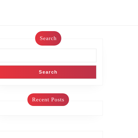
Search
Search
Recent Posts