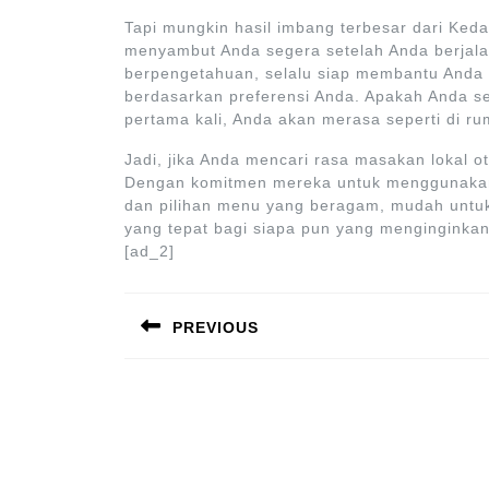
Tapi mungkin hasil imbang terbesar dari Ke
menyambut Anda segera setelah Anda berjalan
berpengetahuan, selalu siap membantu And
berdasarkan preferensi Anda. Apakah Anda s
pertama kali, Anda akan merasa seperti di ru
Jadi, jika Anda mencari rasa masakan lokal ote
Dengan komitmen mereka untuk menggunakan
dan pilihan menu yang beragam, mudah untuk
yang tepat bagi siapa pun yang mengingink
[ad_2]
Post
PREVIOUS
navigation
Previous
post: