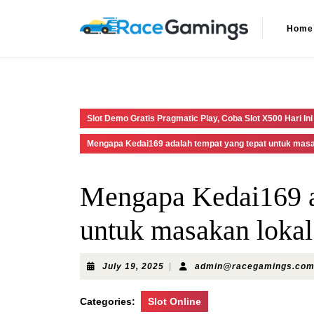
Skip
to
Home
content
Skip
to
content
Slot Demo Gratis Pragmatic Play, Coba Slot X500 Hari In
Mengapa Kedai169 adalah tempat yang tepat untuk masak
Mengapa Kedai169 a
untuk masakan lokal
July
July 19, 2025
|
admin@racegamings.co
19,
2025
Categories:
Slot Online