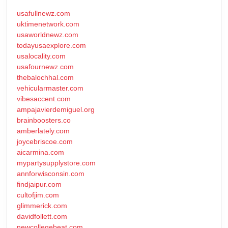
usafullnewz.com
uktimenetwork.com
usaworldnewz.com
todayusaexplore.com
usalocality.com
usafournewz.com
thebalochhal.com
vehicularmaster.com
vibesaccent.com
ampajavierdemiguel.org
brainboosters.co
amberlately.com
joycebriscoe.com
aicarmina.com
mypartysupplystore.com
annforwisconsin.com
findjaipur.com
cultofjim.com
glimmerick.com
davidfollett.com
newcollegebeat.com