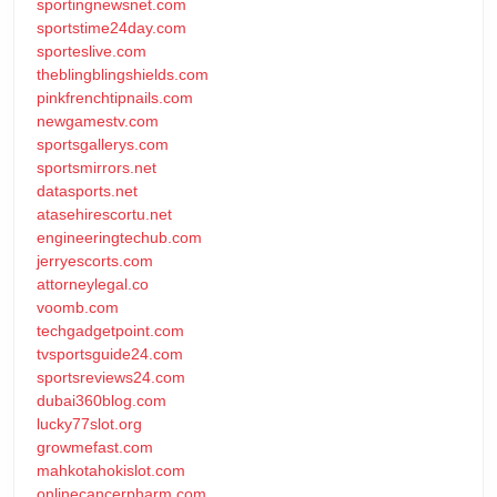
sportingnewsnet.com
sportstime24day.com
sporteslive.com
theblingblingshields.com
pinkfrenchtipnails.com
newgamestv.com
sportsgallerys.com
sportsmirrors.net
datasports.net
atasehirescortu.net
engineeringtechub.com
jerryescorts.com
attorneylegal.co
voomb.com
techgadgetpoint.com
tvsportsguide24.com
sportsreviews24.com
dubai360blog.com
lucky77slot.org
growmefast.com
mahkotahokislot.com
onlinecancerpharm.com