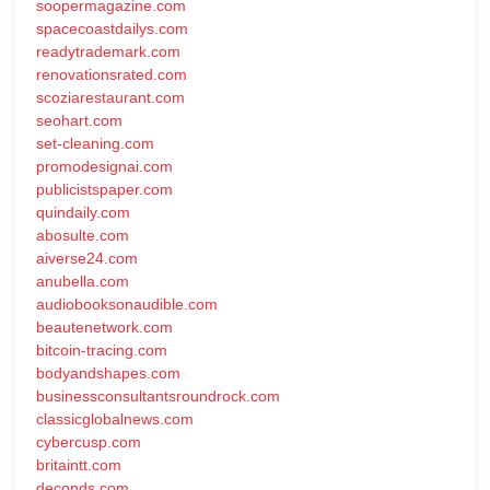
soopermagazine.com
spacecoastdailys.com
readytrademark.com
renovationsrated.com
scoziarestaurant.com
seohart.com
set-cleaning.com
promodesignai.com
publicistspaper.com
quindaily.com
abosulte.com
aiverse24.com
anubella.com
audiobooksonaudible.com
beautenetwork.com
bitcoin-tracing.com
bodyandshapes.com
businessconsultantsroundrock.com
classicglobalnews.com
cybercusp.com
britaintt.com
deconds.com