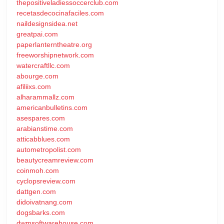
thepositiveladiessoccerclub.com
recetasdecocinafaciles.com
naildesignsidea.net
greatpai.com
paperlanterntheatre.org
freeworshipnetwork.com
watercraftllc.com
abourge.com
afiliixs.com
alharammallz.com
americanbulletins.com
asespares.com
arabianstime.com
atticabblues.com
autometropolist.com
beautycreamreview.com
coinmoh.com
cyclopsreview.com
dattgen.com
didoivatnang.com
dogsbarks.com
dwmsoftwarehouse.com