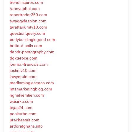
trendinspires.com
rannyephul.com
reportradar360.com
swaggyfashion.com
taraftariumtv10.com
questionquery.com
bodybuildinglegend.com
brilliant-nails.com
dandr-photography.com
dokteroce.com
journal-francais.com
justintv10.com
lawyerule.com
mediamingleseaco.com
mtsmarketingblog.com
nghekiemtien.com
wasirku.com
tejas24.com
poolturbo.com
prachestait.com
artforafghans.info