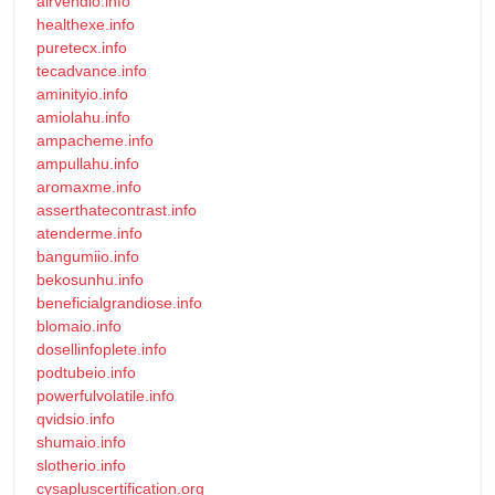
airvendio.info
healthexe.info
puretecx.info
tecadvance.info
aminityio.info
amiolahu.info
ampacheme.info
ampullahu.info
aromaxme.info
asserthatecontrast.info
atenderme.info
bangumiio.info
bekosunhu.info
beneficialgrandiose.info
blomaio.info
dosellinfoplete.info
podtubeio.info
powerfulvolatile.info
qvidsio.info
shumaio.info
slotherio.info
cysapluscertification.org