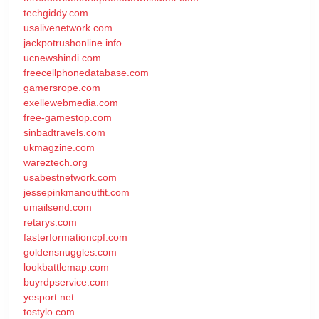
techgiddy.com
usalivenetwork.com
jackpotrushonline.info
ucnewshindi.com
freecellphonedatabase.com
gamersrope.com
exellewebmedia.com
free-gamestop.com
sinbadtravels.com
ukmagzine.com
wareztech.org
usabestnetwork.com
jessepinkmanoutfit.com
umailsend.com
retarys.com
fasterformationcpf.com
goldensnuggles.com
lookbattlemap.com
buyrdpservice.com
yesport.net
tostylo.com