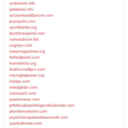
arxteamio.info
getalexio.info
accountaudittaxcon.com
prymprint.com
sportkeeda.org
besttimespend.com
careandcure.biz
cogniyo.com
easymagazines.org
hirfanjilasmi.com
hometricks.org
leathercraftpro.com
microgridpower.org
mixiqo.com
needglobe.com
ortocoach.com
passionawe.com
pittsburghpaintingprofessionals.com
plumberryworks.com
psychoterapiawioletanowak.com
quickultimate.com