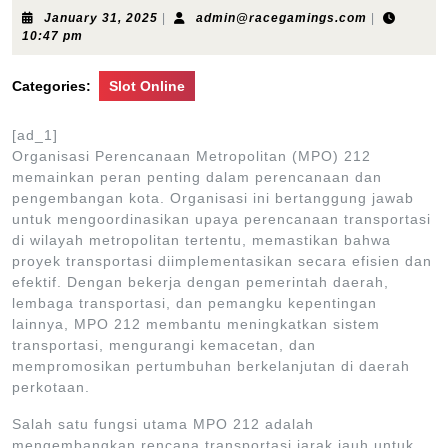
January
admin@race
January 31, 2025
|
admin@racegamings.com
|
31,
10:47 pm
2025
Categories:
Slot Online
[ad_1]
Organisasi Perencanaan Metropolitan (MPO) 212
memainkan peran penting dalam perencanaan dan
pengembangan kota. Organisasi ini bertanggung jawab
untuk mengoordinasikan upaya perencanaan transportasi
di wilayah metropolitan tertentu, memastikan bahwa
proyek transportasi diimplementasikan secara efisien dan
efektif. Dengan bekerja dengan pemerintah daerah,
lembaga transportasi, dan pemangku kepentingan
lainnya, MPO 212 membantu meningkatkan sistem
transportasi, mengurangi kemacetan, dan
mempromosikan pertumbuhan berkelanjutan di daerah
perkotaan.
Salah satu fungsi utama MPO 212 adalah
mengembangkan rencana transportasi jarak jauh untuk