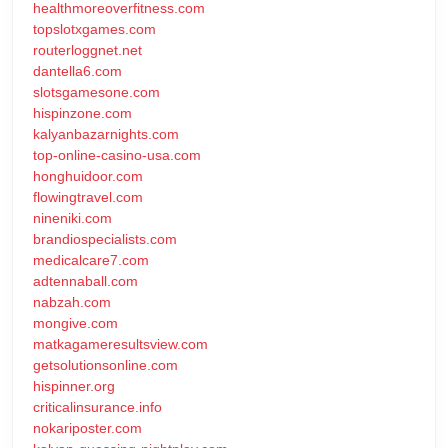
healthmoreoverfitness.com
topslotxgames.com
routerloggnet.net
dantella6.com
slotsgamesone.com
hispinzone.com
kalyanbazarnights.com
top-online-casino-usa.com
honghuidoor.com
flowingtravel.com
nineniki.com
brandiospecialists.com
medicalcare7.com
adtennaball.com
nabzah.com
mongive.com
matkagameresultsview.com
getsolutionsonline.com
hispinner.org
criticalinsurance.info
nokariposter.com