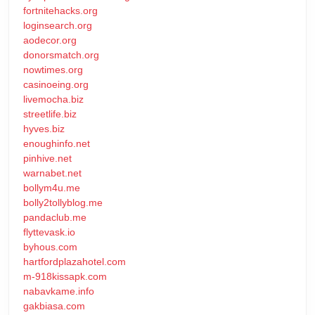
fortnitehacks.org
loginsearch.org
aodecor.org
donorsmatch.org
nowtimes.org
casinoeing.org
livemocha.biz
streetlife.biz
hyves.biz
enoughinfo.net
pinhive.net
warnabet.net
bollym4u.me
bolly2tollyblog.me
pandaclub.me
flyttevask.io
byhous.com
hartfordplazahotel.com
m-918kissapk.com
nabavkame.info
gakbiasa.com