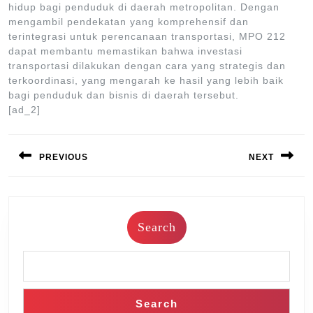
hidup bagi penduduk di daerah metropolitan. Dengan
mengambil pendekatan yang komprehensif dan
terintegrasi untuk perencanaan transportasi, MPO 212
dapat membantu memastikan bahwa investasi
transportasi dilakukan dengan cara yang strategis dan
terkoordinasi, yang mengarah ke hasil yang lebih baik
bagi penduduk dan bisnis di daerah tersebut.
[ad_2]
Post
navigation
PREVIOUS
NEXT
Previous
Next
post:
post:
Search
Search