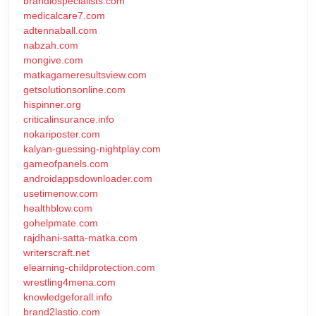
brandiospecialists.com
medicalcare7.com
adtennaball.com
nabzah.com
mongive.com
matkagameresultsview.com
getsolutionsonline.com
hispinner.org
criticalinsurance.info
nokariposter.com
kalyan-guessing-nightplay.com
gameofpanels.com
androidappsdownloader.com
usetimenow.com
healthblow.com
gohelpmate.com
rajdhani-satta-matka.com
writerscraft.net
elearning-childprotection.com
wrestling4mena.com
knowledgeforall.info
brand2lastio.com