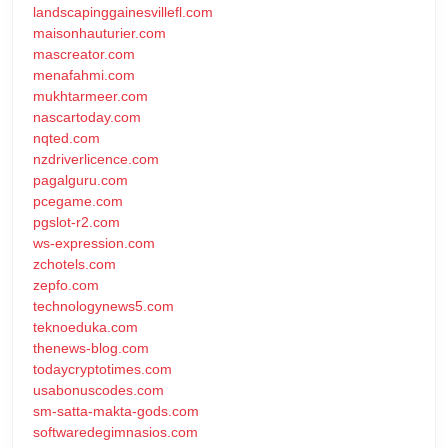
landscapinggainesvillefl.com
maisonhauturier.com
mascreator.com
menafahmi.com
mukhtarmeer.com
nascartoday.com
nqted.com
nzdriverlicence.com
pagalguru.com
pcegame.com
pgslot-r2.com
ws-expression.com
zchotels.com
zepfo.com
technologynews5.com
teknoeduka.com
thenews-blog.com
todaycryptotimes.com
usabonuscodes.com
sm-satta-makta-gods.com
softwaredegimnasios.com