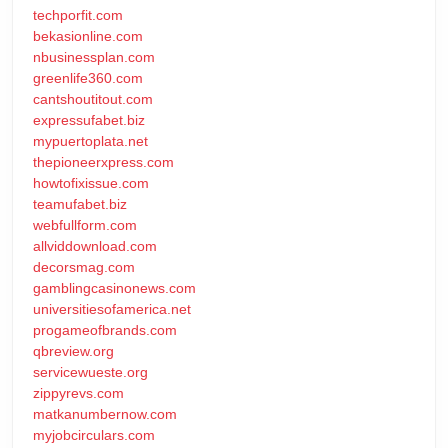
techporfit.com
bekasionline.com
nbusinessplan.com
greenlife360.com
cantshoutitout.com
expressufabet.biz
mypuertoplata.net
thepioneerxpress.com
howtofixissue.com
teamufabet.biz
webfullform.com
allviddownload.com
decorsmag.com
gamblingcasinonews.com
universitiesofamerica.net
progameofbrands.com
qbreview.org
servicewueste.org
zippyrevs.com
matkanumbernow.com
myjobcirculars.com