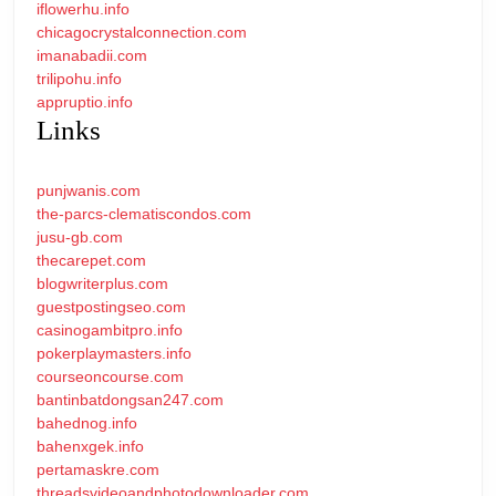
iflowerhu.info
chicagocrystalconnection.com
imanabadii.com
trilipohu.info
appruptio.info
Links
punjwanis.com
the-parcs-clematiscondos.com
jusu-gb.com
thecarepet.com
blogwriterplus.com
guestpostingseo.com
casinogambitpro.info
pokerplaymasters.info
courseoncourse.com
bantinbatdongsan247.com
bahednog.info
bahenxgek.info
pertamaskre.com
threadsvideoandphotodownloader.com