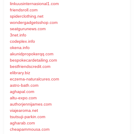
linkuusinternasional1.com
friendsroll.com
spiderclothing.net
wondergadgetsshop.com
seatgurunews.com
3net.info
codeplex.info
okena.info
akunidpropokerqq.com
bespokecardetailing.com
bestfriendscredit.com
elibrary.biz
eczema-naturalcures.com
astro-bath.com
aghapal.com
altu-expo.com
authorjennijames.com
viajearoma.net
tsutsuji-parkin.com
agharab.com
cheapammousa.com