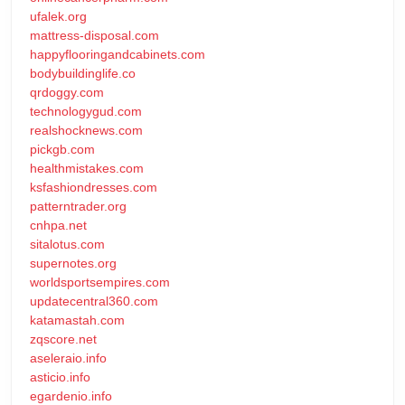
ufalek.org
mattress-disposal.com
happyflooringandcabinets.com
bodybuildinglife.co
qrdoggy.com
technologygud.com
realshocknews.com
pickgb.com
healthmistakes.com
ksfashiondresses.com
patterntrader.org
cnhpa.net
sitalotus.com
supernotes.org
worldsportsempires.com
updatecentral360.com
katamastah.com
zqscore.net
aseleraio.info
asticio.info
egardenio.info