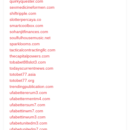
quirkyquester.com
sexmedicineformen.com
shiftripple.com
slotterpercaya.co
smartcoolbox.com
sohanjitfinances.com
soulfulhousemusic.net
sparklooms.com
tacticalcontractingllc.com
thecapitalpowers.com
tobabet88slot3.com
todayscurrentnews.com
totobet77.asia
totobet77.org
trendingpublication.com
ufabettererum3.com
ufabettermentm4.com
ufabettersum7.com
ufabettinwm7.com
ufabettinwum3.com
ufabetunitedm3.com
ufabetunitedm7.com