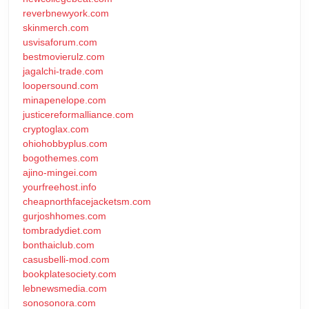
reverbnewyork.com
skinmerch.com
usvisaforum.com
bestmovierulz.com
jagalchi-trade.com
loopersound.com
minapenelope.com
justicereformalliance.com
cryptoglax.com
ohiohobbyplus.com
bogothemes.com
ajino-mingei.com
yourfreehost.info
cheapnorthfacejacketsm.com
gurjoshhomes.com
tombradydiet.com
bonthaiclub.com
casusbelli-mod.com
bookplatesociety.com
lebnewsmedia.com
sonosonora.com