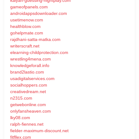
kalyan-guessing-nightplay.com
gameofpanels.com
androidappsdownloader.com
usetimenow.com
healthblow.com
gohelpmate.com
rajdhani-satta-matka.com
writerscraft.net
elearning-childprotection.com
wrestling4mena.com
knowledgeforall.info
brand2lastio.com
usadigitalservices.com
socialhoppers.com
creativedream.net
n2315.com
getwebonline.com
onlyfansheaven.com
lky08.com
ralph-fiennes.net
fielder-maximum-discount.net
fitfllex.com