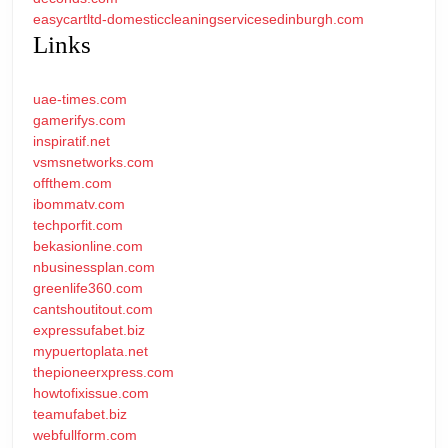
easycartltd-domesticcleaningservicesedinburgh.com
Links
uae-times.com
gamerifys.com
inspiratif.net
vsmsnetworks.com
offthem.com
ibommatv.com
techporfit.com
bekasionline.com
nbusinessplan.com
greenlife360.com
cantshoutitout.com
expressufabet.biz
mypuertoplata.net
thepioneerxpress.com
howtofixissue.com
teamufabet.biz
webfullform.com