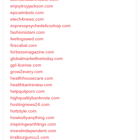
enjoytroyjackson.com
epicaimbots.com
etech4news.com
expresspsychedelicsshop.com
fashionistani.com
feelingswed.com
firecabal.com
forbessmagazine.com
globalmarketlivetoday.com
gpl-license.com
grow2every.com
healthhousecare.com
healthkartreview.com
helpquitporn.com
highqualitybanknote.com
hostingnews24.com
hottstyle.com
howtodiyanything.com
inspiringearthlings.com
investindependent.com
kralbozguncu1.com