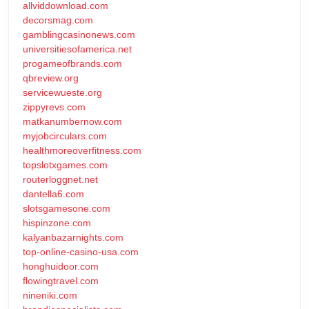
allviddownload.com
decorsmag.com
gamblingcasinonews.com
universitiesofamerica.net
progameofbrands.com
qbreview.org
servicewueste.org
zippyrevs.com
matkanumbernow.com
myjobcirculars.com
healthmoreoverfitness.com
topslotxgames.com
routerloggnet.net
dantella6.com
slotsgamesone.com
hispinzone.com
kalyanbazarnights.com
top-online-casino-usa.com
honghuidoor.com
flowingtravel.com
nineniki.com