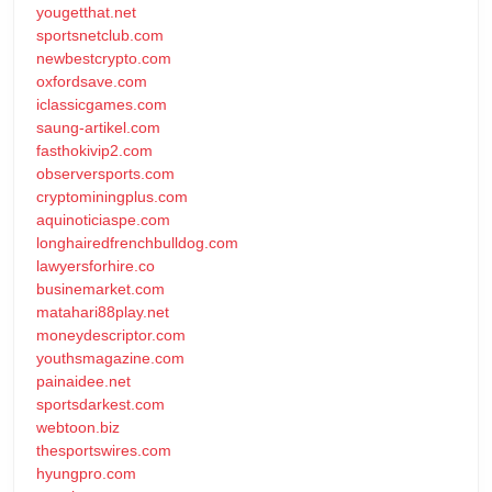
yougetthat.net
sportsnetclub.com
newbestcrypto.com
oxfordsave.com
iclassicgames.com
saung-artikel.com
fasthokivip2.com
observersports.com
cryptominingplus.com
aquinoticiaspe.com
longhairedfrenchbulldog.com
lawyersforhire.co
businemarket.com
matahari88play.net
moneydescriptor.com
youthsmagazine.com
painaidee.net
sportsdarkest.com
webtoon.biz
thesportswires.com
hyungpro.com