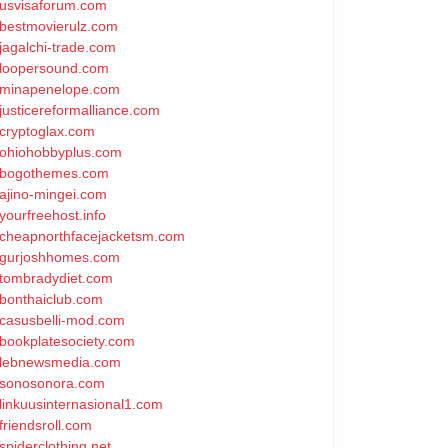
usvisaforum.com
bestmovierulz.com
jagalchi-trade.com
loopersound.com
minapenelope.com
justicereformalliance.com
cryptoglax.com
ohiohobbyplus.com
bogothemes.com
ajino-mingei.com
yourfreehost.info
cheapnorthfacejacketsm.com
gurjoshhomes.com
tombradydiet.com
bonthaiclub.com
casusbelli-mod.com
bookplatesociety.com
lebnewsmedia.com
sonosonora.com
linkuusinternasional1.com
friendsroll.com
spiderclothing.net