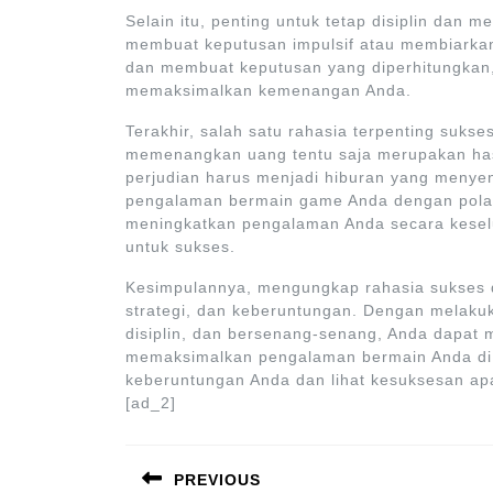
Selain itu, penting untuk tetap disiplin dan 
membuat keputusan impulsif atau membiarkan
dan membuat keputusan yang diperhitungkan
memaksimalkan kemenangan Anda.
Terakhir, salah satu rahasia terpenting suk
memenangkan uang tentu saja merupakan hasil
perjudian harus menjadi hiburan yang meny
pengalaman bermain game Anda dengan pola p
meningkatkan pengalaman Anda secara kesel
untuk sukses.
Kesimpulannya, mengungkap rahasia sukses 
strategi, dan keberuntungan. Dengan melakuka
disiplin, dan bersenang-senang, Anda dapat
memaksimalkan pengalaman bermain Anda di
keberuntungan Anda dan lihat kesuksesan ap
[ad_2]
Post
PREVIOUS