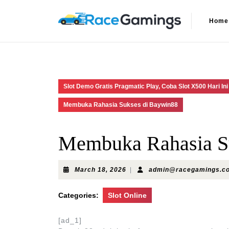
Skip
to
Home
content
Skip
to
content
Slot Demo Gratis Pragmatic Play, Coba Slot X500 Hari In
Membuka Rahasia Sukses di Baywin88
Membuka Rahasia S
March
March 18, 2026
|
admin@racegamings.c
18,
2026
Categories:
Slot Online
[ad_1]