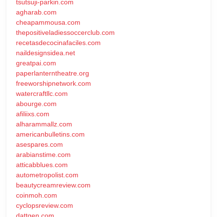
tsutsuji-parkin.com
agharab.com
cheapammousa.com
thepositiveladiessoccerclub.com
recetasdecocinafaciles.com
naildesignsidea.net
greatpai.com
paperlanterntheatre.org
freeworshipnetwork.com
watercraftllc.com
abourge.com
afiliixs.com
alharammallz.com
americanbulletins.com
asespares.com
arabianstime.com
atticabblues.com
autometropolist.com
beautycreamreview.com
coinmoh.com
cyclopsreview.com
dattgen.com