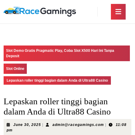
Skip
Ope
to
Butt
content
Skip
to
content
Slot Demo Gratis Pragmatic Play, Coba Slot X500 Hari Ini Tanpa
Deposit
Slot Online
Lepaskan roller tinggi bagian dalam Anda di Ultra88 Casino
Lepaskan roller tinggi bagian
dalam Anda di Ultra88 Casino
June
admin@racega
June 30, 2025
|
admin@racegamings.com
|
11:08
30,
pm