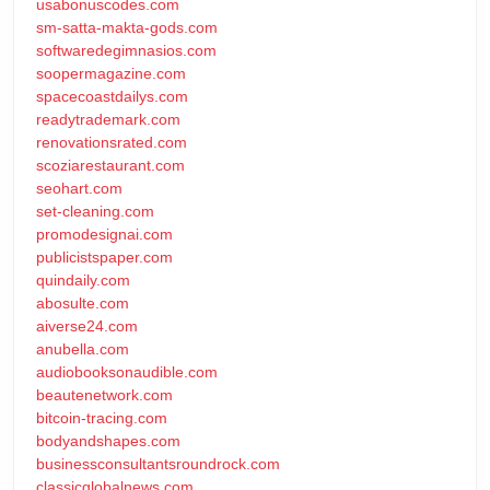
usabonuscodes.com
sm-satta-makta-gods.com
softwaredegimnasios.com
soopermagazine.com
spacecoastdailys.com
readytrademark.com
renovationsrated.com
scoziarestaurant.com
seohart.com
set-cleaning.com
promodesignai.com
publicistspaper.com
quindaily.com
abosulte.com
aiverse24.com
anubella.com
audiobooksonaudible.com
beautenetwork.com
bitcoin-tracing.com
bodyandshapes.com
businessconsultantsroundrock.com
classicglobalnews.com