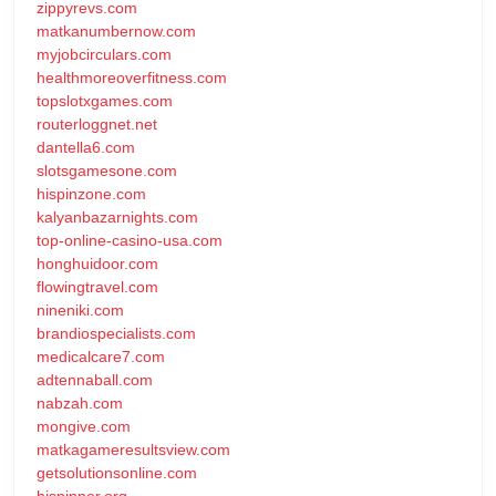
zippyrevs.com
matkanumbernow.com
myjobcirculars.com
healthmoreoverfitness.com
topslotxgames.com
routerloggnet.net
dantella6.com
slotsgamesone.com
hispinzone.com
kalyanbazarnights.com
top-online-casino-usa.com
honghuidoor.com
flowingtravel.com
nineniki.com
brandiospecialists.com
medicalcare7.com
adtennaball.com
nabzah.com
mongive.com
matkagameresultsview.com
getsolutionsonline.com
hispinner.org