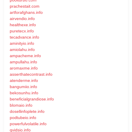
prachestait.com
artforafghans.info
airvendio.info
healthexe.info
puretecx.info
tecadvance.info
aminityio.info
amiolahu.info
ampacheme.info
ampullahu.info
aromaxme.info
asserthatecontrast.info
atenderme.info
bangumiio.info
bekosunhu.info
beneficialgrandiose.info
blomaio.info
dosellinfoplete.info
podtubeio.info
powerfulvolatile.info
qvidsio.info