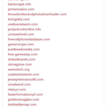
bahenxgek.info
pertamaskre.com
threadsvideoandphotodownloader.com
techgiddy.com
usalivenetwork.com
jackpotrushonline.info
ucnewshindi.com
freecellphonedatabase.com
gamersrope.com
exellewebmedia.com
free-gamestop.com
sinbadtravels.com
ukmagzine.com
wareztech.org
usabestnetwork.com
jessepinkmanoutfit.com
umailsend.com
retarys.com
fasterformationcpf.com
goldensnuggles.com
lookbattlemap.com