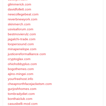
glimmerick.com
davidfollett.com
newcollegebeat.com
reverbnewyork.com
skinmerch.com
usvisaforum.com
bestmovierulz.com
jagalchi-trade.com
loopersound.com
minapenelope.com
justicereformalliance.com
cryptoglax.com
ohiohobbyplus.com
bogothemes.com
ajino-mingei.com
yourfreehost.info
cheapnorthfacejacketsm.com
gurjoshhomes.com
tombradydiet.com
bonthaiclub.com
casusbelli-mod.com