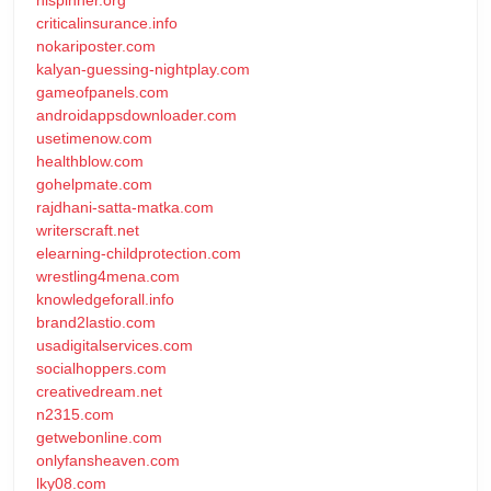
criticalinsurance.info
nokariposter.com
kalyan-guessing-nightplay.com
gameofpanels.com
androidappsdownloader.com
usetimenow.com
healthblow.com
gohelpmate.com
rajdhani-satta-matka.com
writerscraft.net
elearning-childprotection.com
wrestling4mena.com
knowledgeforall.info
brand2lastio.com
usadigitalservices.com
socialhoppers.com
creativedream.net
n2315.com
getwebonline.com
onlyfansheaven.com
lky08.com