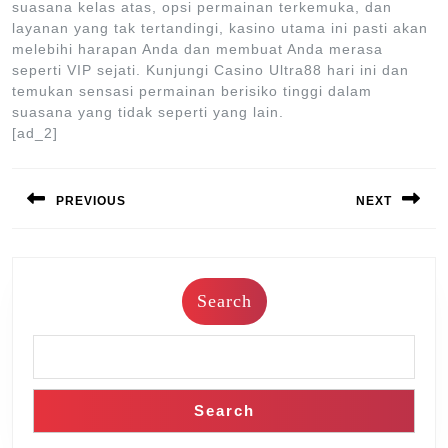
suasana kelas atas, opsi permainan terkemuka, dan
layanan yang tak tertandingi, kasino utama ini pasti akan
melebihi harapan Anda dan membuat Anda merasa
seperti VIP sejati. Kunjungi Casino Ultra88 hari ini dan
temukan sensasi permainan berisiko tinggi dalam
suasana yang tidak seperti yang lain.
[ad_2]
Post
navigation
PREVIOUS
NEXT
Previous
Next
post:
post:
Search
Search