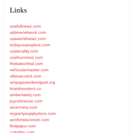
Links
usafullnewz.com
uktimenetwork.com
usaworldnewz.com
todayusaexplore.com
usalocality.com
usafournewz.com
thebalochhal.com
vehicularmaster.com
vibesaccent.com
ampajavierdemiguel.org
brainboosters.co
amberlately.com
joycebriscoe.com
aicarmina.com
mypartysupplystore.com
annforwisconsin.com
findjaipur.com
cultofjim.com