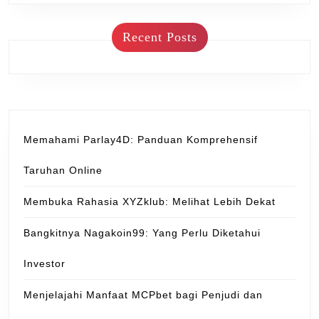
Recent Posts
Memahami Parlay4D: Panduan Komprehensif
Taruhan Online
Membuka Rahasia XYZklub: Melihat Lebih Dekat
Bangkitnya Nagakoin99: Yang Perlu Diketahui
Investor
Menjelajahi Manfaat MCPbet bagi Penjudi dan