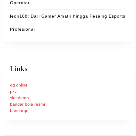
Operator
leon188: Dari Gamer Amatir hingga Pesaing Esports
Profesional
Links
qq online
pkv
slot demo
bandar bola resmi
bandarqq