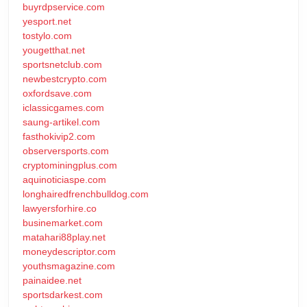
buyrdpservice.com
yesport.net
tostylo.com
yougetthat.net
sportsnetclub.com
newbestcrypto.com
oxfordsave.com
iclassicgames.com
saung-artikel.com
fasthokivip2.com
observersports.com
cryptominingplus.com
aquinoticiaspe.com
longhairedfrenchbulldog.com
lawyersforhire.co
businemarket.com
matahari88play.net
moneydescriptor.com
youthsmagazine.com
painaidee.net
sportsdarkest.com