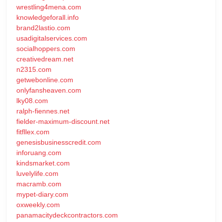
wrestling4mena.com
knowledgeforall.info
brand2lastio.com
usadigitalservices.com
socialhoppers.com
creativedream.net
n2315.com
getwebonline.com
onlyfansheaven.com
lky08.com
ralph-fiennes.net
fielder-maximum-discount.net
fitfllex.com
genesisbusinesscredit.com
inforuang.com
kindsmarket.com
luvelylife.com
macramb.com
mypet-diary.com
oxweekly.com
panamacitydeckcontractors.com