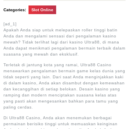
2025
Categories:
Slot Online
[ad_1]
Apakah Anda siap untuk melepaskan roller tinggi batin
Anda dan mengalami sensasi dari pengalaman kasino
mewah? Tidak terlihat lagi dari kasino Ultra88, di mana
Anda dapat menikmati pengalaman bermain terbaik dalam
suasana yang mewah dan eksklusif.
Terletak di jantung kota yang ramai, Ultra88 Casino
menawarkan pengalaman bermain game kelas dunia yang
tidak seperti yang lain. Dari saat Anda menginjakkan kaki
di dalam kasino, Anda akan disambut dengan kemewahan
dan kecanggihan di setiap belokan. Desain kasino yang
ramping dan modern menciptakan suasana kelas atas
yang pasti akan mengesankan bahkan para tamu yang
paling cerdas.
Di Ultra88 Casino, Anda akan menemukan berbagai
permainan berisiko tinggi untuk memuaskan keinginan