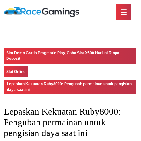
Skip
Ope
to
Butt
content
Skip
to
content
Slot Demo Gratis Pragmatic Play, Coba Slot X500 Hari Ini Tanpa
Deposit
Slot Online
Lepaskan Kekuatan Ruby8000: Pengubah permainan untuk pengisian
daya saat ini
Lepaskan Kekuatan Ruby8000:
Pengubah permainan untuk
pengisian daya saat ini