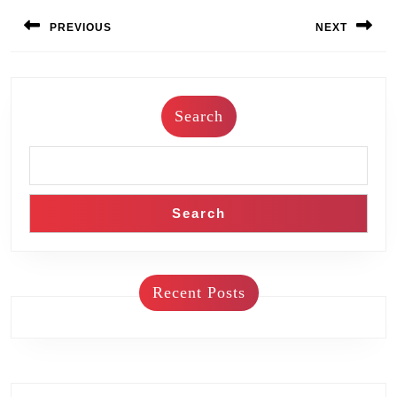
Post
navigation
PREVIOUS
NEXT
Previous
Next
post:
post:
Search
Search
Recent Posts