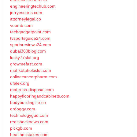
engineeringtechub.com
jerryescorts.com
attorneylegal.co
voomb.com
techgadgetpoint.com
tvsportsguide24.com
sportsreviews24.com
dubai360blog.com
lucky77slot.org
growmefast.com
mahkotahokislot.com
onlinecancerpharm.com
ufalek.org
mattress-disposal.com
happyflooringandcabinets.com
bodybuildinglife.co
qrdoggy.com
technologygud.com
realshocknews.com
pickgb.com
healthmistakes.com