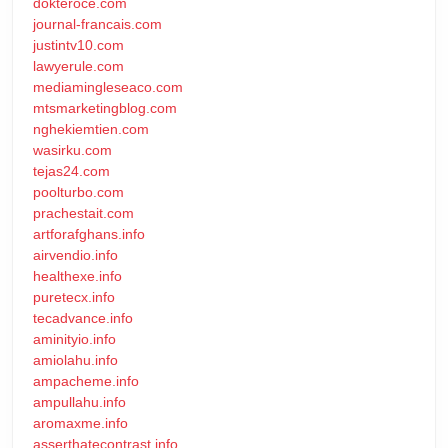
dokteroce.com
journal-francais.com
justintv10.com
lawyerule.com
mediamingleseaco.com
mtsmarketingblog.com
nghekiemtien.com
wasirku.com
tejas24.com
poolturbo.com
prachestait.com
artforafghans.info
airvendio.info
healthexe.info
puretecx.info
tecadvance.info
aminityio.info
amiolahu.info
ampacheme.info
ampullahu.info
aromaxme.info
asserthatecontrast.info