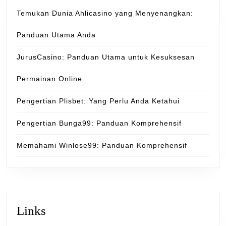
Temukan Dunia Ahlicasino yang Menyenangkan:
Panduan Utama Anda
JurusCasino: Panduan Utama untuk Kesuksesan
Permainan Online
Pengertian Plisbet: Yang Perlu Anda Ketahui
Pengertian Bunga99: Panduan Komprehensif
Memahami Winlose99: Panduan Komprehensif
Links