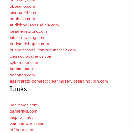
abosulte.com
aiverse24.com
anubella.com
audiobooksonaudible.com
beautenetwork.com
bitcoin-tracing.com
bodyandshapes.com
businessconsultantsroundrock.com
classicglobalnews.com
cybercusp.com
britaintt.com
deconds.com
easycartltd-domesticcleaningservicesedinburgh.com
Links
uae-times.com
gamerifys.com
inspiratif.net
vsmsnetworks.com
offthem.com