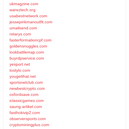
ukmagzine.com
wareztech.org
usabestnetwork.com
jessepinkmanoutfit.com
umailsend.com
retarys.com
fasterformationcpf.com
goldensnuggles.com
lookbattlemap.com
buyrdpservice.com
yesport.net
tostylo.com
yougetthat.net
sportsnetclub.com
newbestcrypto.com
oxfordsave.com
iclassicgames.com
saung-artikel.com
fasthokivip2.com
observersports.com
cryptominingplus.com