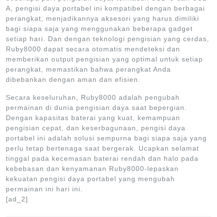
A, pengisi daya portabel ini kompatibel dengan berbagai
perangkat, menjadikannya aksesori yang harus dimiliki
bagi siapa saja yang menggunakan beberapa gadget
setiap hari. Dan dengan teknologi pengisian yang cerdas,
Ruby8000 dapat secara otomatis mendeteksi dan
memberikan output pengisian yang optimal untuk setiap
perangkat, memastikan bahwa perangkat Anda
dibebankan dengan aman dan efisien.
Secara keseluruhan, Ruby8000 adalah pengubah
permainan di dunia pengisian daya saat bepergian.
Dengan kapasitas baterai yang kuat, kemampuan
pengisian cepat, dan keserbagunaan, pengisi daya
portabel ini adalah solusi sempurna bagi siapa saja yang
perlu tetap bertenaga saat bergerak. Ucapkan selamat
tinggal pada kecemasan baterai rendah dan halo pada
kebebasan dan kenyamanan Ruby8000-lepaskan
kekuatan pengisi daya portabel yang mengubah
permainan ini hari ini.
[ad_2]