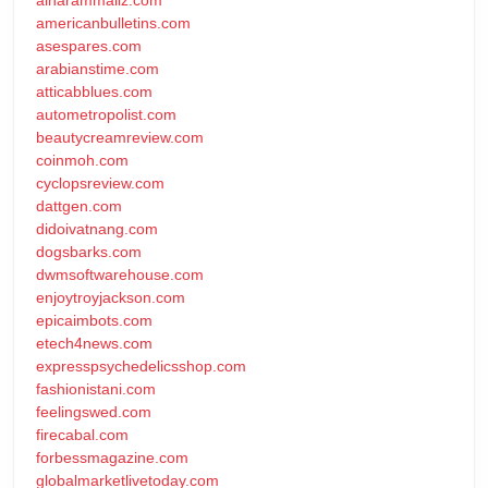
americanbulletins.com
asespares.com
arabianstime.com
atticabblues.com
autometropolist.com
beautycreamreview.com
coinmoh.com
cyclopsreview.com
dattgen.com
didoivatnang.com
dogsbarks.com
dwmsoftwarehouse.com
enjoytroyjackson.com
epicaimbots.com
etech4news.com
expresspsychedelicsshop.com
fashionistani.com
feelingswed.com
firecabal.com
forbessmagazine.com
globalmarketlivetoday.com