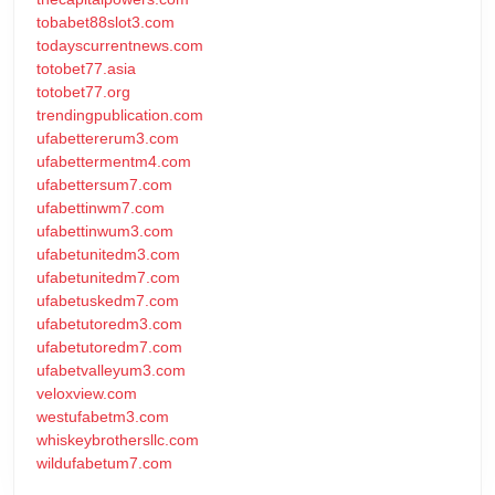
tobabet88slot3.com
todayscurrentnews.com
totobet77.asia
totobet77.org
trendingpublication.com
ufabettererum3.com
ufabettermentm4.com
ufabettersum7.com
ufabettinwm7.com
ufabettinwum3.com
ufabetunitedm3.com
ufabetunitedm7.com
ufabetuskedm7.com
ufabetutoredm3.com
ufabetutoredm7.com
ufabetvalleyum3.com
veloxview.com
westufabetm3.com
whiskeybrothersllc.com
wildufabetum7.com