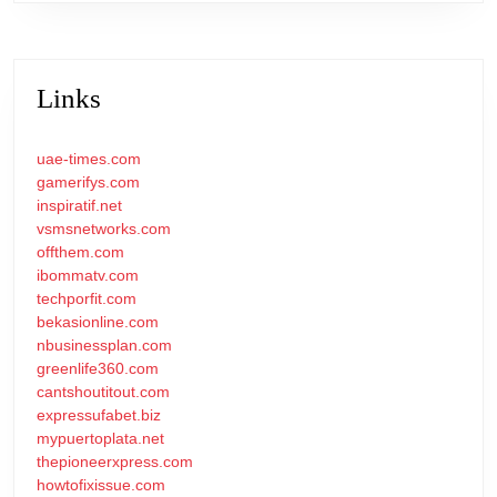
Links
uae-times.com
gamerifys.com
inspiratif.net
vsmsnetworks.com
offthem.com
ibommatv.com
techporfit.com
bekasionline.com
nbusinessplan.com
greenlife360.com
cantshoutitout.com
expressufabet.biz
mypuertoplata.net
thepioneerxpress.com
howtofixissue.com