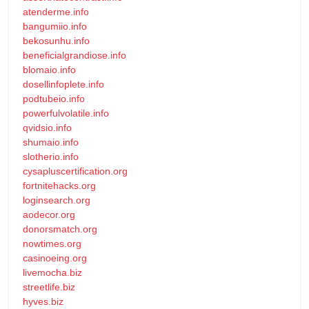
atenderme.info
bangumiio.info
bekosunhu.info
beneficialgrandiose.info
blomaio.info
dosellinfoplete.info
podtubeio.info
powerfulvolatile.info
qvidsio.info
shumaio.info
slotherio.info
cysapluscertification.org
fortnitehacks.org
loginsearch.org
aodecor.org
donorsmatch.org
nowtimes.org
casinoeing.org
livemocha.biz
streetlife.biz
hyves.biz