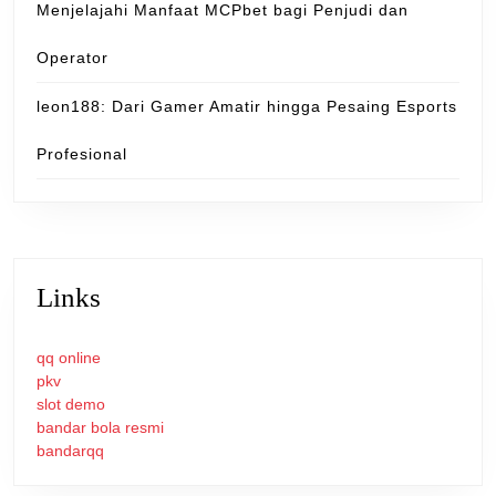
Menjelajahi Manfaat MCPbet bagi Penjudi dan
Operator
leon188: Dari Gamer Amatir hingga Pesaing Esports
Profesional
Links
qq online
pkv
slot demo
bandar bola resmi
bandarqq