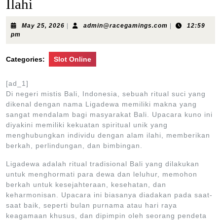
Ilahi
May
admin@racegam
May 25, 2026
|
admin@racegamings.com
|
12:59
25,
pm
2026
Categories:
Slot Online
[ad_1]
Di negeri mistis Bali, Indonesia, sebuah ritual suci yang
dikenal dengan nama Ligadewa memiliki makna yang
sangat mendalam bagi masyarakat Bali. Upacara kuno ini
diyakini memiliki kekuatan spiritual unik yang
menghubungkan individu dengan alam ilahi, memberikan
berkah, perlindungan, dan bimbingan.
Ligadewa adalah ritual tradisional Bali yang dilakukan
untuk menghormati para dewa dan leluhur, memohon
berkah untuk kesejahteraan, kesehatan, dan
keharmonisan. Upacara ini biasanya diadakan pada saat-
saat baik, seperti bulan purnama atau hari raya
keagamaan khusus, dan dipimpin oleh seorang pendeta