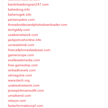
bantinbatdongsan247.com
bahednog.info
bahenxgek.info
pertamaskre.com
threadsvideoandphotodownloader.com
techgiddy.com
usalivenetwork.com
jackpotrushonline.info
ucnewshindi.com
freecellphonedatabase.com
gamersrope.com
exellewebmedia.com
free-gamestop.com
sinbadtravels.com
ukmagzine.com
wareztech.org
usabestnetwork.com
jessepinkmanoutfit.com
umailsend.com
retarys.com
fasterformationcpf.com