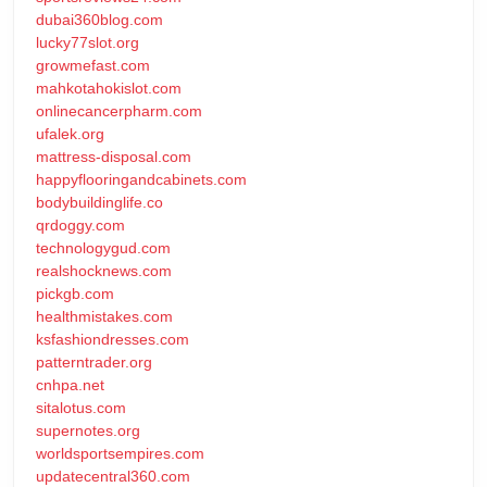
dubai360blog.com
lucky77slot.org
growmefast.com
mahkotahokislot.com
onlinecancerpharm.com
ufalek.org
mattress-disposal.com
happyflooringandcabinets.com
bodybuildinglife.co
qrdoggy.com
technologygud.com
realshocknews.com
pickgb.com
healthmistakes.com
ksfashiondresses.com
patterntrader.org
cnhpa.net
sitalotus.com
supernotes.org
worldsportsempires.com
updatecentral360.com