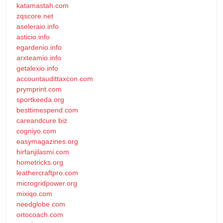
katamastah.com
zqscore.net
aseleraio.info
asticio.info
egardenio.info
arxteamio.info
getalexio.info
accountaudittaxcon.com
prymprint.com
sportkeeda.org
besttimespend.com
careandcure.biz
cogniyo.com
easymagazines.org
hirfanjilasmi.com
hometricks.org
leathercraftpro.com
microgridpower.org
mixiqo.com
needglobe.com
ortocoach.com