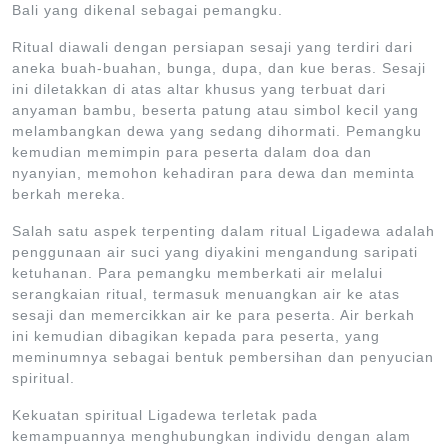
Bali yang dikenal sebagai pemangku.
Ritual diawali dengan persiapan sesaji yang terdiri dari
aneka buah-buahan, bunga, dupa, dan kue beras. Sesaji
ini diletakkan di atas altar khusus yang terbuat dari
anyaman bambu, beserta patung atau simbol kecil yang
melambangkan dewa yang sedang dihormati. Pemangku
kemudian memimpin para peserta dalam doa dan
nyanyian, memohon kehadiran para dewa dan meminta
berkah mereka.
Salah satu aspek terpenting dalam ritual Ligadewa adalah
penggunaan air suci yang diyakini mengandung saripati
ketuhanan. Para pemangku memberkati air melalui
serangkaian ritual, termasuk menuangkan air ke atas
sesaji dan memercikkan air ke para peserta. Air berkah
ini kemudian dibagikan kepada para peserta, yang
meminumnya sebagai bentuk pembersihan dan penyucian
spiritual.
Kekuatan spiritual Ligadewa terletak pada
kemampuannya menghubungkan individu dengan alam