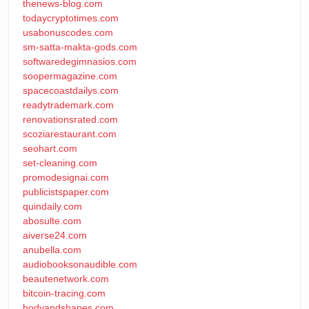
thenews-blog.com
todaycryptotimes.com
usabonuscodes.com
sm-satta-makta-gods.com
softwaredegimnasios.com
soopermagazine.com
spacecoastdailys.com
readytrademark.com
renovationsrated.com
scoziarestaurant.com
seohart.com
set-cleaning.com
promodesignai.com
publicistspaper.com
quindaily.com
abosulte.com
aiverse24.com
anubella.com
audiobooksonaudible.com
beautenetwork.com
bitcoin-tracing.com
bodyandshapes.com