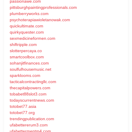
passionawe.com
pittsburghpaintingprofessionals.com
plumberryworks.com
psychoterapiawioletanowak.com
quickultimate.com
quirkyquester.com
sexmedicineformen.com
shiftripple.com
slotterpercaya.co
smartcoolbox.com
sohanjitfinances.com
soulfulhousemusic.net
sparklooms.com
tacticalcontractingllc.com
thecapitalpowers.com
tobabet88slot3.com
todayscurrentnews.com
totobet77.asia
totobet77.org
trendingpublication.com
ufabettererum3.com
ufabettermentm4.com