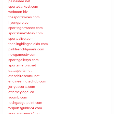
painaidee.net
sportsdarkest.com
webtoon.biz
thesportswires.com
hyungpro.com
sportingnewsnet.com
sportstime24day.com
sporteslive.com
theblingblingshields.com
pinkfrenchtipnails.com
newgamestv.com
sportsgallerys.com
sportsmirrors.net
datasports.net
atasehirescortu.net
engineeringtechub.com
jerryescorts.com
attorneylegal.co
voomb.com
techgadgetpoint.com
tvsportsguide24.com
sportsreviews24.com