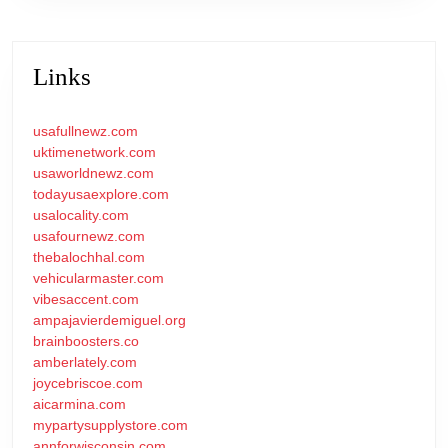
Links
usafullnewz.com
uktimenetwork.com
usaworldnewz.com
todayusaexplore.com
usalocality.com
usafournewz.com
thebalochhal.com
vehicularmaster.com
vibesaccent.com
ampajavierdemiguel.org
brainboosters.co
amberlately.com
joycebriscoe.com
aicarmina.com
mypartysupplystore.com
annforwisconsin.com