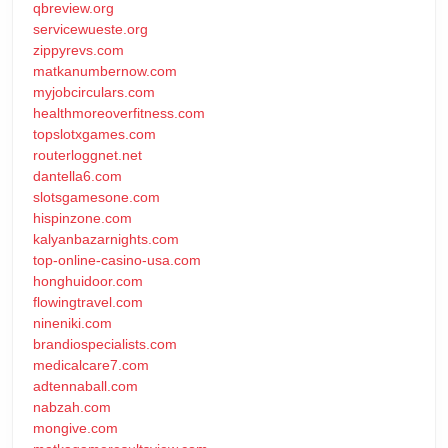
qbreview.org
servicewueste.org
zippyrevs.com
matkanumbernow.com
myjobcirculars.com
healthmoreoverfitness.com
topslotxgames.com
routerloggnet.net
dantella6.com
slotsgamesone.com
hispinzone.com
kalyanbazarnights.com
top-online-casino-usa.com
honghuidoor.com
flowingtravel.com
nineniki.com
brandiospecialists.com
medicalcare7.com
adtennaball.com
nabzah.com
mongive.com