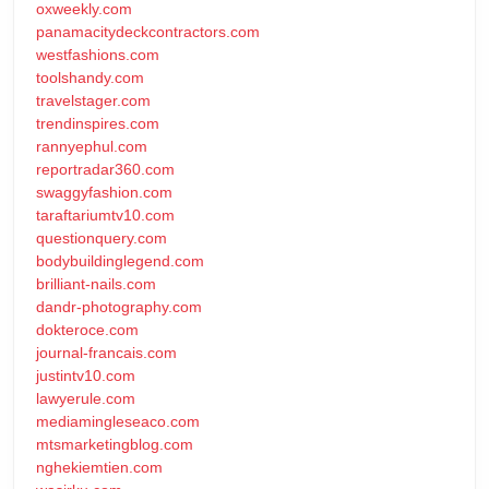
oxweekly.com
panamacitydeckcontractors.com
westfashions.com
toolshandy.com
travelstager.com
trendinspires.com
rannyephul.com
reportradar360.com
swaggyfashion.com
taraftariumtv10.com
questionquery.com
bodybuildinglegend.com
brilliant-nails.com
dandr-photography.com
dokteroce.com
journal-francais.com
justintv10.com
lawyerule.com
mediamingleseaco.com
mtsmarketingblog.com
nghekiemtien.com