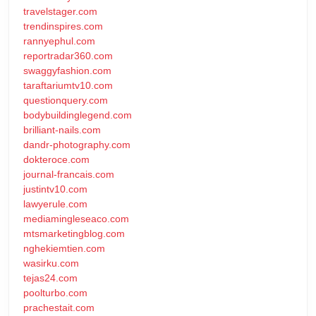
travelstager.com
trendinspires.com
rannyephul.com
reportradar360.com
swaggyfashion.com
taraftariumtv10.com
questionquery.com
bodybuildinglegend.com
brilliant-nails.com
dandr-photography.com
dokteroce.com
journal-francais.com
justintv10.com
lawyerule.com
mediamingleseaco.com
mtsmarketingblog.com
nghekiemtien.com
wasirku.com
tejas24.com
poolturbo.com
prachestait.com