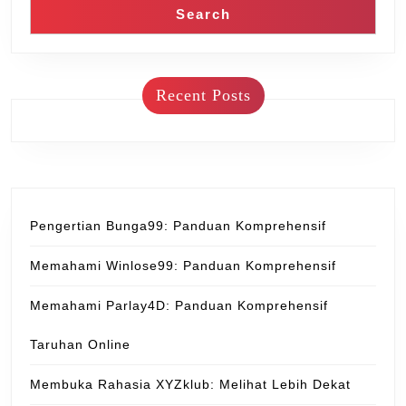
Search
Recent Posts
Pengertian Bunga99: Panduan Komprehensif
Memahami Winlose99: Panduan Komprehensif
Memahami Parlay4D: Panduan Komprehensif
Taruhan Online
Membuka Rahasia XYZklub: Melihat Lebih Dekat