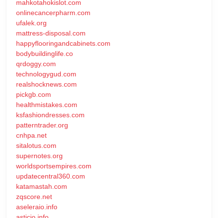
mahkotahokislot.com
onlinecancerpharm.com
ufalek.org
mattress-disposal.com
happyflooringandcabinets.com
bodybuildinglife.co
qrdoggy.com
technologygud.com
realshocknews.com
pickgb.com
healthmistakes.com
ksfashiondresses.com
patterntrader.org
cnhpa.net
sitalotus.com
supernotes.org
worldsportsempires.com
updatecentral360.com
katamastah.com
zqscore.net
aseleraio.info
asticio.info