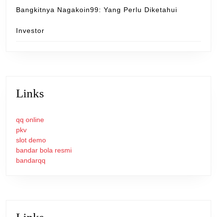
Bangkitnya Nagakoin99: Yang Perlu Diketahui
Investor
Links
qq online
pkv
slot demo
bandar bola resmi
bandarqq