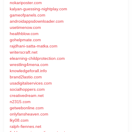
nokariposter.com
kalyan-guessing-nightplay.com
gameofpanels.com
androidappsdownloader.com
usetimenow.com
healthblow.com
gohelpmate.com
rajdhani-satta-matka.com
writerscraft.net
elearning-childprotection.com
wrestling4mena.com
knowledgeforall.info
brand2lastio.com
usadigitalservices.com
socialhoppers.com
creativedream.net
n2315.com
getwebonline.com
onlyfansheaven.com
lky08.com
ralph-fiennes.net