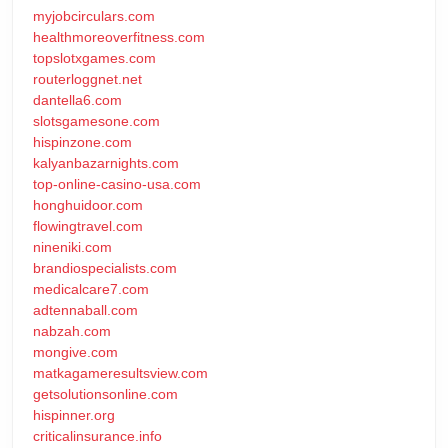
myjobcirculars.com
healthmoreoverfitness.com
topslotxgames.com
routerloggnet.net
dantella6.com
slotsgamesone.com
hispinzone.com
kalyanbazarnights.com
top-online-casino-usa.com
honghuidoor.com
flowingtravel.com
nineniki.com
brandiospecialists.com
medicalcare7.com
adtennaball.com
nabzah.com
mongive.com
matkagameresultsview.com
getsolutionsonline.com
hispinner.org
criticalinsurance.info