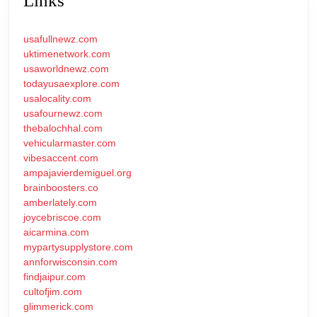
Links
usafullnewz.com
uktimenetwork.com
usaworldnewz.com
todayusaexplore.com
usalocality.com
usafournewz.com
thebalochhal.com
vehicularmaster.com
vibesaccent.com
ampajavierdemiguel.org
brainboosters.co
amberlately.com
joycebriscoe.com
aicarmina.com
mypartysupplystore.com
annforwisconsin.com
findjaipur.com
cultofjim.com
glimmerick.com