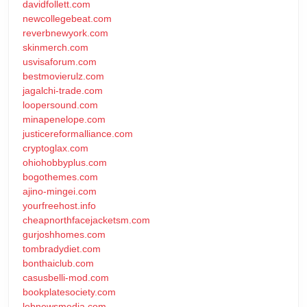
davidfollett.com
newcollegebeat.com
reverbnewyork.com
skinmerch.com
usvisaforum.com
bestmovierulz.com
jagalchi-trade.com
loopersound.com
minapenelope.com
justicereformalliance.com
cryptoglax.com
ohiohobbyplus.com
bogothemes.com
ajino-mingei.com
yourfreehost.info
cheapnorthfacejacketsm.com
gurjoshhomes.com
tombradydiet.com
bonthaiclub.com
casusbelli-mod.com
bookplatesociety.com
lebnewsmedia.com