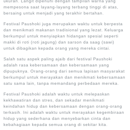
ukuran. Langit dipenuhi dengan tampilan warna yang
mempesona saat layang-layang terbang tinggi di atas,
bersaing untuk menjadi yang terakhir bertahan.
Festival Paushoki juga merupakan waktu untuk berpesta
dan menikmati makanan tradisional yang lezat. Keluarga
berkumpul untuk menyiapkan hidangan spesial seperti
makki di roti (roti jagung) dan sarson da saag (sawi)
untuk dibagikan kepada orang yang mereka cintai.
Salah satu aspek paling ajaib dari festival Paushoki
adalah rasa kebersamaan dan kebersamaan yang
dipupuknya. Orang-orang dari semua lapisan masyarakat
berkumpul untuk merayakan dan menikmati kebersamaan
satu sama lain, tanpa memandang perbedaan mereka.
Festival Paushoki adalah waktu untuk melepaskan
kekhawatiran dan stres, dan sekadar menikmati
keindahan hidup dan kebersamaan dengan orang-orang
terkasih. Ini adalah waktu untuk merayakan kegembiraan
hidup yang sederhana dan menyebarkan cinta dan
kebahagiaan kepada semua orang di sekitar kita.