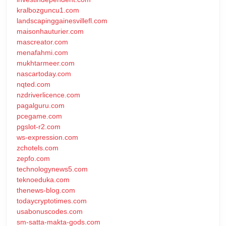
kralbozguncu1.com
landscapinggainesvillefl.com
maisonhauturier.com
mascreator.com
menafahmi.com
mukhtarmeer.com
nascartoday.com
nqted.com
nzdriverlicence.com
pagalguru.com
pcegame.com
pgslot-r2.com
ws-expression.com
zchotels.com
zepfo.com
technologynews5.com
teknoeduka.com
thenews-blog.com
todaycryptotimes.com
usabonuscodes.com
sm-satta-makta-gods.com