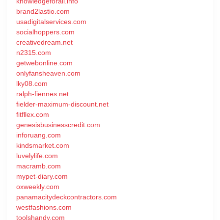
knowledgeforall.info
brand2lastio.com
usadigitalservices.com
socialhoppers.com
creativedream.net
n2315.com
getwebonline.com
onlyfansheaven.com
lky08.com
ralph-fiennes.net
fielder-maximum-discount.net
fitfllex.com
genesisbusinesscredit.com
inforuang.com
kindsmarket.com
luvelylife.com
macramb.com
mypet-diary.com
oxweekly.com
panamacitydeckcontractors.com
westfashions.com
toolshandy.com