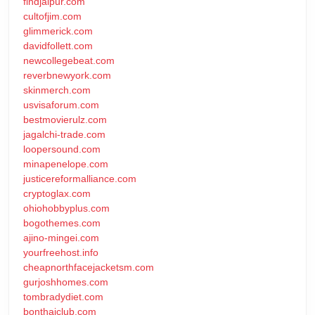
findjaipur.com
cultofjim.com
glimmerick.com
davidfollett.com
newcollegebeat.com
reverbnewyork.com
skinmerch.com
usvisaforum.com
bestmovierulz.com
jagalchi-trade.com
loopersound.com
minapenelope.com
justicereformalliance.com
cryptoglax.com
ohiohobbyplus.com
bogothemes.com
ajino-mingei.com
yourfreehost.info
cheapnorthfacejacketsm.com
gurjoshhomes.com
tombradydiet.com
bonthaiclub.com