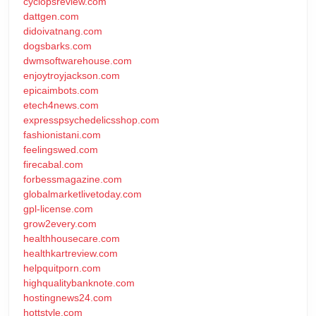
cyclopsreview.com
dattgen.com
didoivatnang.com
dogsbarks.com
dwmsoftwarehouse.com
enjoytroyjackson.com
epicaimbots.com
etech4news.com
expresspsychedelicsshop.com
fashionistani.com
feelingswed.com
firecabal.com
forbessmagazine.com
globalmarketlivetoday.com
gpl-license.com
grow2every.com
healthhousecare.com
healthkartreview.com
helpquitporn.com
highqualitybanknote.com
hostingnews24.com
hottstyle.com