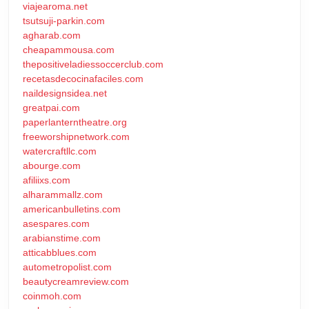
viajearoma.net
tsutsuji-parkin.com
agharab.com
cheapammousa.com
thepositiveladiessoccerclub.com
recetasdecocinafaciles.com
naildesignsidea.net
greatpai.com
paperlanterntheatre.org
freeworshipnetwork.com
watercraftllc.com
abourge.com
afiliixs.com
alharammallz.com
americanbulletins.com
asespares.com
arabianstime.com
atticabblues.com
autometropolist.com
beautycreamreview.com
coinmoh.com