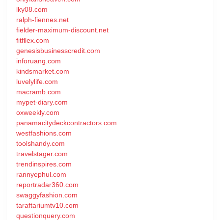
lky08.com
ralph-fiennes.net
fielder-maximum-discount.net
fitfllex.com
genesisbusinesscredit.com
inforuang.com
kindsmarket.com
luvelylife.com
macramb.com
mypet-diary.com
oxweekly.com
panamacitydeckcontractors.com
westfashions.com
toolshandy.com
travelstager.com
trendinspires.com
rannyephul.com
reportradar360.com
swaggyfashion.com
taraftariumtv10.com
questionquery.com