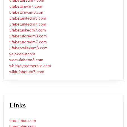
ufabettersum7.com
ufabettinwm7.com
ufabettinwum3.com
ufabetunitedm3.com
ufabetunitedm7.com
ufabetuskedm7.com
ufabetutoredm3.com
ufabetutoredm7.com
ufabetvalleyum3.com
veloxview.com
westufabetm3.com
whiskeybrothersllc.com
wildufabetum7.com
Links
uae-times.com
gamerifys.com