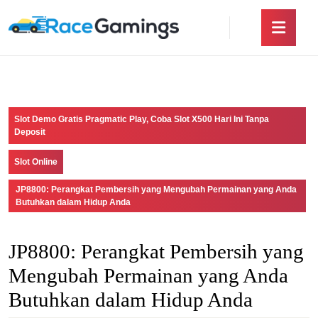
Skip
Ope
to
Butt
content
Skip
to
content
Slot Demo Gratis Pragmatic Play, Coba Slot X500 Hari Ini Tanpa
Deposit
Slot Online
JP8800: Perangkat Pembersih yang Mengubah Permainan yang Anda
Butuhkan dalam Hidup Anda
JP8800: Perangkat Pembersih yang
Mengubah Permainan yang Anda
Butuhkan dalam Hidup Anda