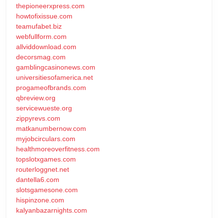
thepioneerxpress.com
howtofixissue.com
teamufabet.biz
webfullform.com
allviddownload.com
decorsmag.com
gamblingcasinonews.com
universitiesofamerica.net
progameofbrands.com
qbreview.org
servicewueste.org
zippyrevs.com
matkanumbernow.com
myjobcirculars.com
healthmoreoverfitness.com
topslotxgames.com
routerloggnet.net
dantella6.com
slotsgamesone.com
hispinzone.com
kalyanbazarnights.com