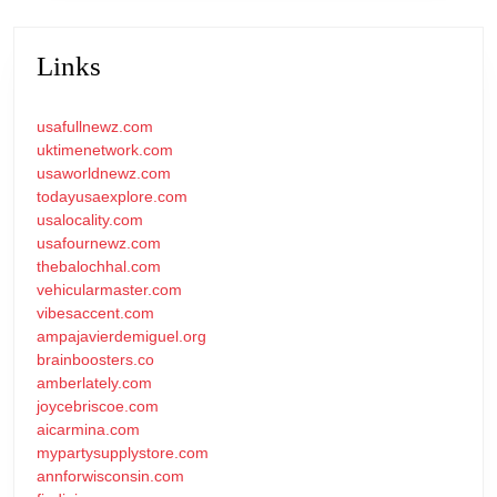
Links
usafullnewz.com
uktimenetwork.com
usaworldnewz.com
todayusaexplore.com
usalocality.com
usafournewz.com
thebalochhal.com
vehicularmaster.com
vibesaccent.com
ampajavierdemiguel.org
brainboosters.co
amberlately.com
joycebriscoe.com
aicarmina.com
mypartysupplystore.com
annforwisconsin.com