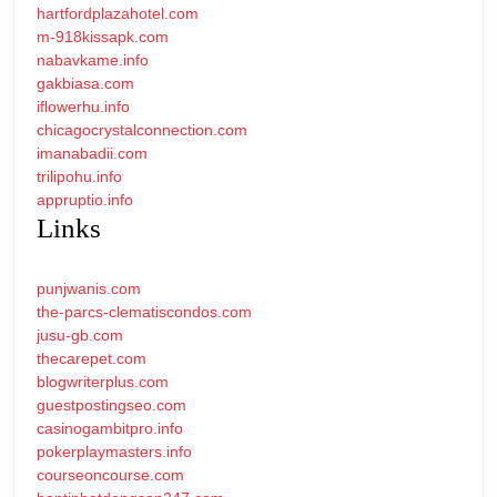
hartfordplazahotel.com
m-918kissapk.com
nabavkame.info
gakbiasa.com
iflowerhu.info
chicagocrystalconnection.com
imanabadii.com
trilipohu.info
appruptio.info
Links
punjwanis.com
the-parcs-clematiscondos.com
jusu-gb.com
thecarepet.com
blogwriterplus.com
guestpostingseo.com
casinogambitpro.info
pokerplaymasters.info
courseoncourse.com