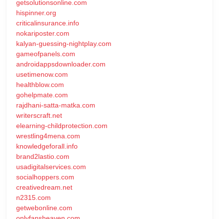
getsolutionsonline.com
hispinner.org
criticalinsurance.info
nokariposter.com
kalyan-guessing-nightplay.com
gameofpanels.com
androidappsdownloader.com
usetimenow.com
healthblow.com
gohelpmate.com
rajdhani-satta-matka.com
writerscraft.net
elearning-childprotection.com
wrestling4mena.com
knowledgeforall.info
brand2lastio.com
usadigitalservices.com
socialhoppers.com
creativedream.net
n2315.com
getwebonline.com
onlyfansheaven.com