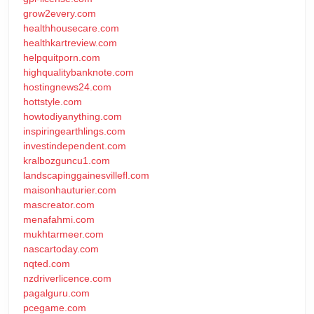
grow2every.com
healthhousecare.com
healthkartreview.com
helpquitporn.com
highqualitybanknote.com
hostingnews24.com
hottstyle.com
howtodiyanything.com
inspiringearthlings.com
investindependent.com
kralbozguncu1.com
landscapinggainesvillefl.com
maisonhauturier.com
mascreator.com
menafahmi.com
mukhtarmeer.com
nascartoday.com
nqted.com
nzdriverlicence.com
pagalguru.com
pcegame.com