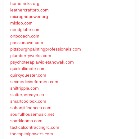
hometricks.org
leathercraftpro.com
microgridpower.org
mixiqo.com
needglobe.com
ortocoach.com
passionawe.com
pittsburghpaintingprofessionals.com
plumberryworks.com
psychoterapiawioletanowak.com
quickultimate.com
quirkyquester.com
sexmedicineformen.com
shiftripple.com
slotterpercaya.co
smartcoolbox.com
sohanjitfinances.com
soulfulhousemusic.net
sparklooms.com
tacticalcontractingllc.com
thecapitalpowers.com