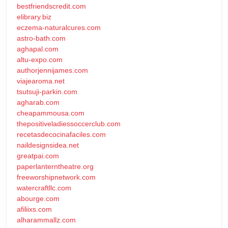
bestfriendscredit.com
elibrary.biz
eczema-naturalcures.com
astro-bath.com
aghapal.com
altu-expo.com
authorjennijames.com
viajearoma.net
tsutsuji-parkin.com
agharab.com
cheapammousa.com
thepositiveladiessoccerclub.com
recetasdecocinafaciles.com
naildesignsidea.net
greatpai.com
paperlanterntheatre.org
freeworshipnetwork.com
watercraftllc.com
abourge.com
afiliixs.com
alharammallz.com