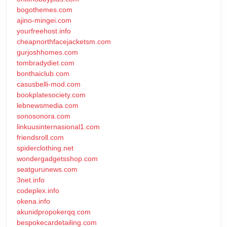
bogothemes.com
ajino-mingei.com
yourfreehost.info
cheapnorthfacejacketsm.com
gurjoshhomes.com
tombradydiet.com
bonthaiclub.com
casusbelli-mod.com
bookplatesociety.com
lebnewsmedia.com
sonosonora.com
linkuusinternasional1.com
friendsroll.com
spiderclothing.net
wondergadgetsshop.com
seatgurunews.com
3net.info
codeplex.info
okena.info
akunidpropokerqq.com
bespokecardetailing.com