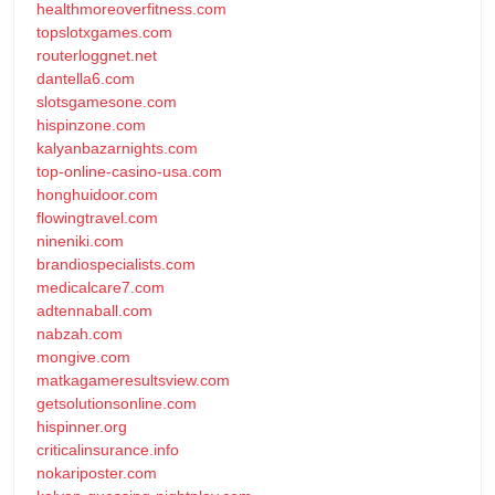
healthmoreoverfitness.com
topslotxgames.com
routerloggnet.net
dantella6.com
slotsgamesone.com
hispinzone.com
kalyanbazarnights.com
top-online-casino-usa.com
honghuidoor.com
flowingtravel.com
nineniki.com
brandiospecialists.com
medicalcare7.com
adtennaball.com
nabzah.com
mongive.com
matkagameresultsview.com
getsolutionsonline.com
hispinner.org
criticalinsurance.info
nokariposter.com