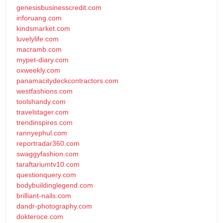
genesisbusinesscredit.com
inforuang.com
kindsmarket.com
luvelylife.com
macramb.com
mypet-diary.com
oxweekly.com
panamacitydeckcontractors.com
westfashions.com
toolshandy.com
travelstager.com
trendinspires.com
rannyephul.com
reportradar360.com
swaggyfashion.com
taraftariumtv10.com
questionquery.com
bodybuildinglegend.com
brilliant-nails.com
dandr-photography.com
dokteroce.com