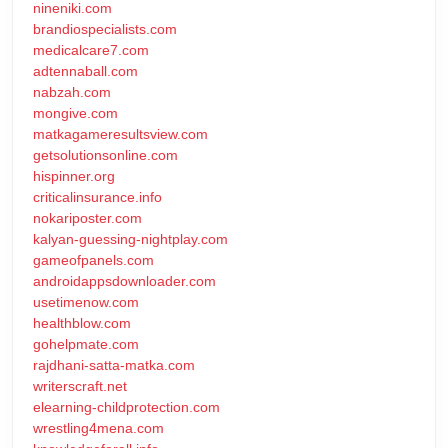
nineniki.com
brandiospecialists.com
medicalcare7.com
adtennaball.com
nabzah.com
mongive.com
matkagameresultsview.com
getsolutionsonline.com
hispinner.org
criticalinsurance.info
nokariposter.com
kalyan-guessing-nightplay.com
gameofpanels.com
androidappsdownloader.com
usetimenow.com
healthblow.com
gohelpmate.com
rajdhani-satta-matka.com
writerscraft.net
elearning-childprotection.com
wrestling4mena.com