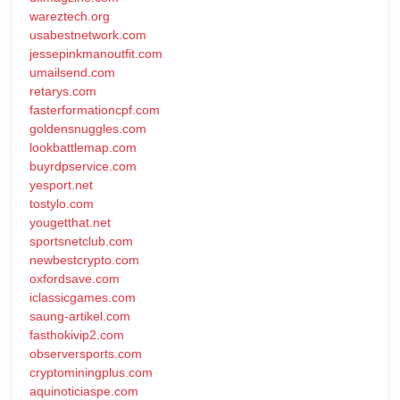
wareztech.org
usabestnetwork.com
jessepinkmanoutfit.com
umailsend.com
retarys.com
fasterformationcpf.com
goldensnuggles.com
lookbattlemap.com
buyrdpservice.com
yesport.net
tostylo.com
yougetthat.net
sportsnetclub.com
newbestcrypto.com
oxfordsave.com
iclassicgames.com
saung-artikel.com
fasthokivip2.com
observersports.com
cryptominingplus.com
aquinoticiaspe.com