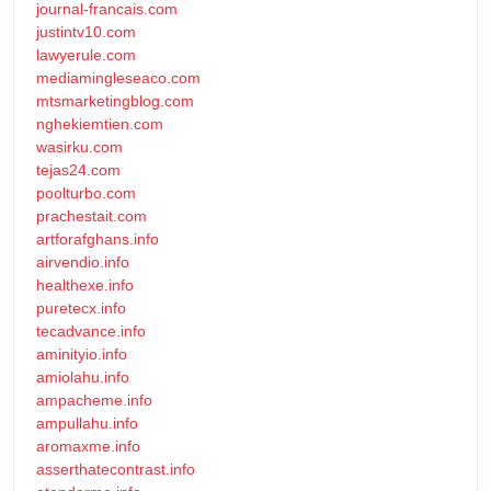
journal-francais.com
justintv10.com
lawyerule.com
mediamingleseaco.com
mtsmarketingblog.com
nghekiemtien.com
wasirku.com
tejas24.com
poolturbo.com
prachestait.com
artforafghans.info
airvendio.info
healthexe.info
puretecx.info
tecadvance.info
aminityio.info
amiolahu.info
ampacheme.info
ampullahu.info
aromaxme.info
asserthatecontrast.info