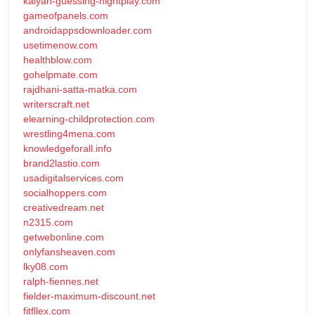
kalyan-guessing-nightplay.com
gameofpanels.com
androidappsdownloader.com
usetimenow.com
healthblow.com
gohelpmate.com
rajdhani-satta-matka.com
writerscraft.net
elearning-childprotection.com
wrestling4mena.com
knowledgeforall.info
brand2lastio.com
usadigitalservices.com
socialhoppers.com
creativedream.net
n2315.com
getwebonline.com
onlyfansheaven.com
lky08.com
ralph-fiennes.net
fielder-maximum-discount.net
fitfllex.com