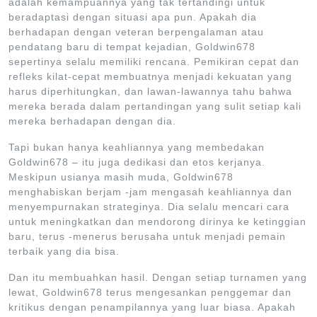
adalah kemampuannya yang tak tertandingi untuk
beradaptasi dengan situasi apa pun. Apakah dia
berhadapan dengan veteran berpengalaman atau
pendatang baru di tempat kejadian, Goldwin678
sepertinya selalu memiliki rencana. Pemikiran cepat dan
refleks kilat-cepat membuatnya menjadi kekuatan yang
harus diperhitungkan, dan lawan-lawannya tahu bahwa
mereka berada dalam pertandingan yang sulit setiap kali
mereka berhadapan dengan dia.
Tapi bukan hanya keahliannya yang membedakan
Goldwin678 – itu juga dedikasi dan etos kerjanya.
Meskipun usianya masih muda, Goldwin678
menghabiskan berjam -jam mengasah keahliannya dan
menyempurnakan strateginya. Dia selalu mencari cara
untuk meningkatkan dan mendorong dirinya ke ketinggian
baru, terus -menerus berusaha untuk menjadi pemain
terbaik yang dia bisa.
Dan itu membuahkan hasil. Dengan setiap turnamen yang
lewat, Goldwin678 terus mengesankan penggemar dan
kritikus dengan penampilannya yang luar biasa. Apakah