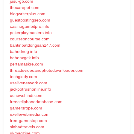
jusu-gb.com
thecarepet.com
blogwriterplus.com
guestpostingseo.com
casinogambitpro.info
pokerplaymasters.info
courseoncourse.com
bantinbatdongsan247.com
bahednog.info
bahenxgek.info
pertamaskre.com
threadsvideoandphotodownloader.com
techgiddy.com
usalivenetwork.com
jackpotrushonline.info
ucnewshindi.com
freecellphonedatabase.com
gamersrope.com
exellewebmedia.com
free-gamestop.com
sinbadtravels.com
ukmagzine.com