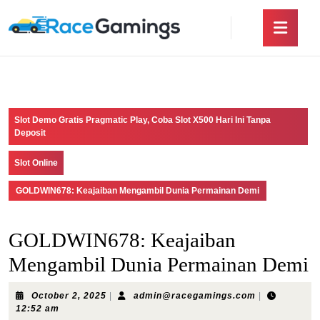
Skip
Ope
to
Butt
content
Skip
to
content
Slot Demo Gratis Pragmatic Play, Coba Slot X500 Hari Ini Tanpa
Deposit
Slot Online
GOLDWIN678: Keajaiban Mengambil Dunia Permainan Demi
GOLDWIN678: Keajaiban
Mengambil Dunia Permainan Demi
October
admin@raceg
October 2, 2025
|
admin@racegamings.com
|
2,
12:52 am