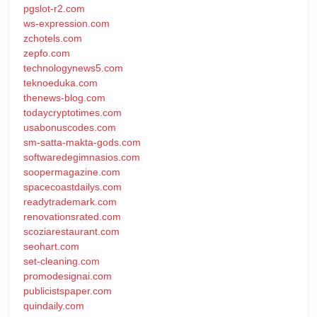
pgslot-r2.com
ws-expression.com
zchotels.com
zepfo.com
technologynews5.com
teknoeduka.com
thenews-blog.com
todaycryptotimes.com
usabonuscodes.com
sm-satta-makta-gods.com
softwaredegimnasios.com
soopermagazine.com
spacecoastdailys.com
readytrademark.com
renovationsrated.com
scoziarestaurant.com
seohart.com
set-cleaning.com
promodesignai.com
publicistspaper.com
quindaily.com