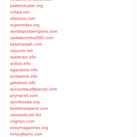
patterntrader.org
cnhpa.net
sitalotus.com
supernotes.org
worldsportsempires.com
updatecentral360.com
katamastah.com
zqscore.net
aseleraio.info
asticio.info
egardenio.info
arxteamio.info
getalexio.info
accountaudittaxcon.com
prymprint.com
sportkeeda.org
besttimespend.com
careandcure.biz
cogniyo.com
easymagazines.org
hirfanjilasmi.com