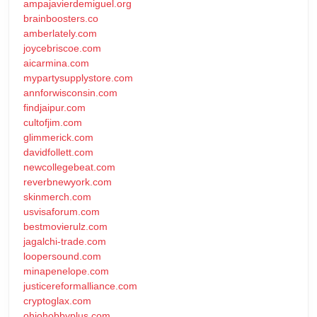
ampajavierdemiguel.org
brainboosters.co
amberlately.com
joycebriscoe.com
aicarmina.com
mypartysupplystore.com
annforwisconsin.com
findjaipur.com
cultofjim.com
glimmerick.com
davidfollett.com
newcollegebeat.com
reverbnewyork.com
skinmerch.com
usvisaforum.com
bestmovierulz.com
jagalchi-trade.com
loopersound.com
minapenelope.com
justicereformalliance.com
cryptoglax.com
ohiohobbyplus.com