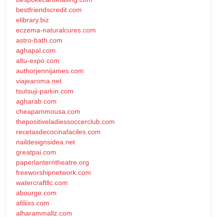
bestfriendscredit.com
elibrary.biz
eczema-naturalcures.com
astro-bath.com
aghapal.com
altu-expo.com
authorjennijames.com
viajearoma.net
tsutsuji-parkin.com
agharab.com
cheapammousa.com
thepositiveladiessoccerclub.com
recetasdecocinafaciles.com
naildesignsidea.net
greatpai.com
paperlanterntheatre.org
freeworshipnetwork.com
watercraftllc.com
abourge.com
afiliixs.com
alharammallz.com