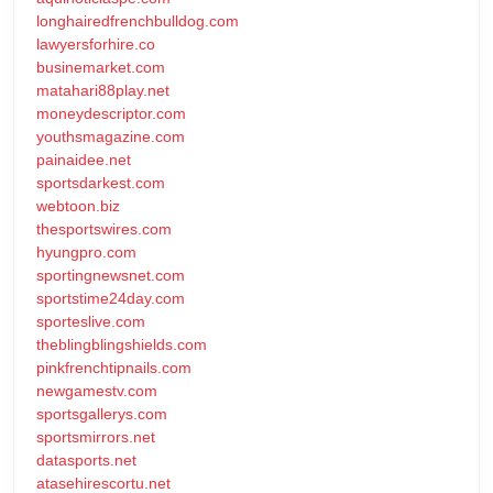
longhairedfrenchbulldog.com
lawyersforhire.co
businemarket.com
matahari88play.net
moneydescriptor.com
youthsmagazine.com
painaidee.net
sportsdarkest.com
webtoon.biz
thesportswires.com
hyungpro.com
sportingnewsnet.com
sportstime24day.com
sporteslive.com
theblingblingshields.com
pinkfrenchtipnails.com
newgamestv.com
sportsgallerys.com
sportsmirrors.net
datasports.net
atasehirescortu.net