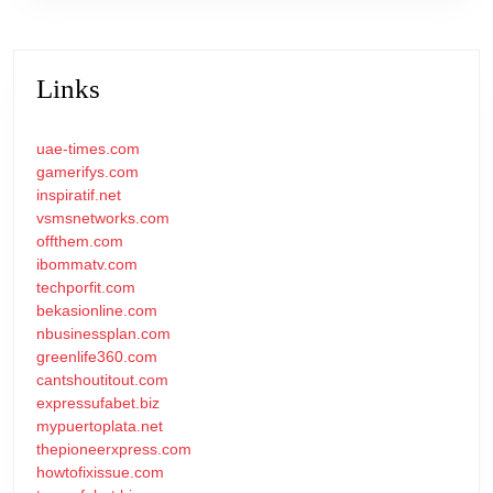
Links
uae-times.com
gamerifys.com
inspiratif.net
vsmsnetworks.com
offthem.com
ibommatv.com
techporfit.com
bekasionline.com
nbusinessplan.com
greenlife360.com
cantshoutitout.com
expressufabet.biz
mypuertoplata.net
thepioneerxpress.com
howtofixissue.com