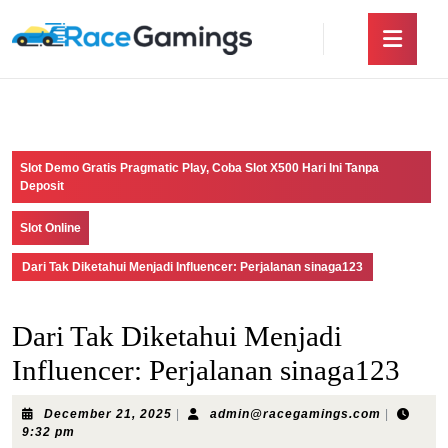
Skip
Ope
to
Butt
content
Skip
to
content
Slot Demo Gratis Pragmatic Play, Coba Slot X500 Hari Ini Tanpa
Deposit
Slot Online
Dari Tak Diketahui Menjadi Influencer: Perjalanan sinaga123
Dari Tak Diketahui Menjadi
Influencer: Perjalanan sinaga123
December
admin@ra
December 21, 2025
|
admin@racegamings.com
|
21,
9:32 pm