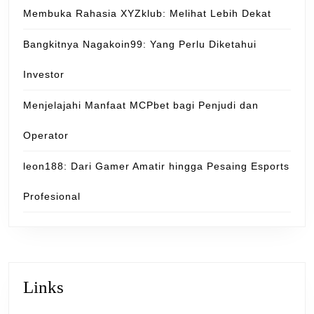
Membuka Rahasia XYZklub: Melihat Lebih Dekat
Bangkitnya Nagakoin99: Yang Perlu Diketahui
Investor
Menjelajahi Manfaat MCPbet bagi Penjudi dan
Operator
leon188: Dari Gamer Amatir hingga Pesaing Esports
Profesional
Links