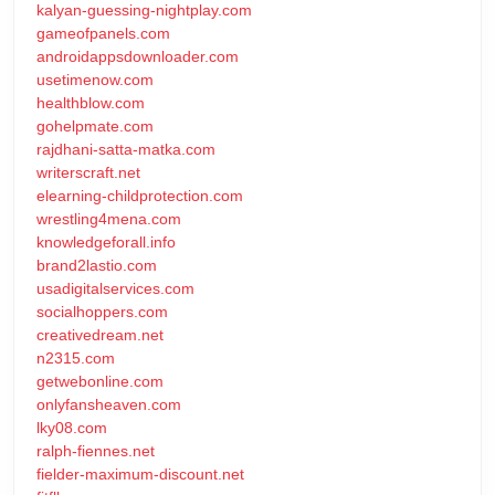
kalyan-guessing-nightplay.com
gameofpanels.com
androidappsdownloader.com
usetimenow.com
healthblow.com
gohelpmate.com
rajdhani-satta-matka.com
writerscraft.net
elearning-childprotection.com
wrestling4mena.com
knowledgeforall.info
brand2lastio.com
usadigitalservices.com
socialhoppers.com
creativedream.net
n2315.com
getwebonline.com
onlyfansheaven.com
lky08.com
ralph-fiennes.net
fielder-maximum-discount.net