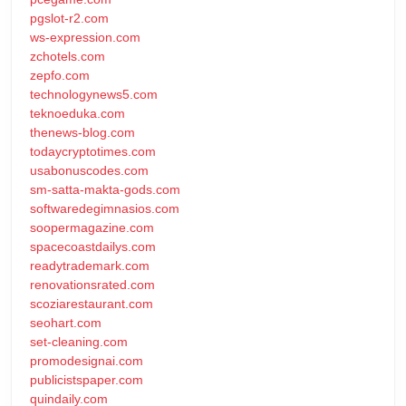
pgslot-r2.com
ws-expression.com
zchotels.com
zepfo.com
technologynews5.com
teknoeduka.com
thenews-blog.com
todaycryptotimes.com
usabonuscodes.com
sm-satta-makta-gods.com
softwaredegimnasios.com
soopermagazine.com
spacecoastdailys.com
readytrademark.com
renovationsrated.com
scoziarestaurant.com
seohart.com
set-cleaning.com
promodesignai.com
publicistspaper.com
quindaily.com