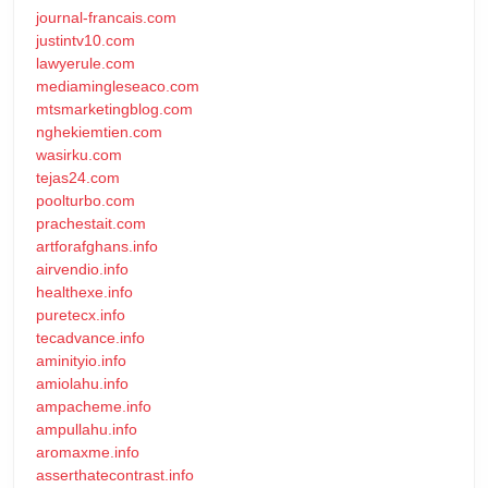
journal-francais.com
justintv10.com
lawyerule.com
mediamingleseaco.com
mtsmarketingblog.com
nghekiemtien.com
wasirku.com
tejas24.com
poolturbo.com
prachestait.com
artforafghans.info
airvendio.info
healthexe.info
puretecx.info
tecadvance.info
aminityio.info
amiolahu.info
ampacheme.info
ampullahu.info
aromaxme.info
asserthatecontrast.info