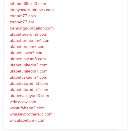
tobabet88slot3.com
todayscurrentnews.com
totobet77.asia
totobet77.org
trendingpublication.com
ufabettererum3.com
ufabettermentm4.com
ufabettersum7.com
ufabettinwm7.com
ufabettinwum3.com
ufabetunitedm3.com
ufabetunitedm7.com
ufabetuskedm7.com
ufabetutoredm3.com
ufabetutoredm7.com
ufabetvalleyum3.com
veloxview.com
westufabetm3.com
whiskeybrothersllc.com
wildufabetum7.com