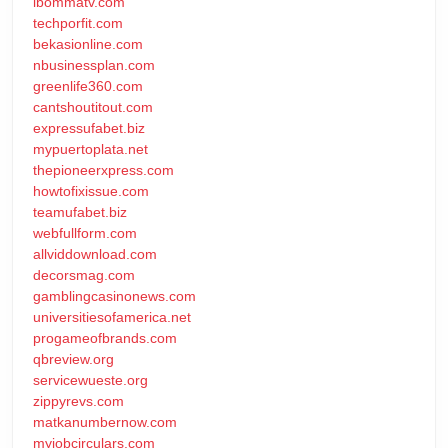
ibommatv.com
techporfit.com
bekasionline.com
nbusinessplan.com
greenlife360.com
cantshoutitout.com
expressufabet.biz
mypuertoplata.net
thepioneerxpress.com
howtofixissue.com
teamufabet.biz
webfullform.com
allviddownload.com
decorsmag.com
gamblingcasinonews.com
universitiesofamerica.net
progameofbrands.com
qbreview.org
servicewueste.org
zippyrevs.com
matkanumbernow.com
myjobcirculars.com