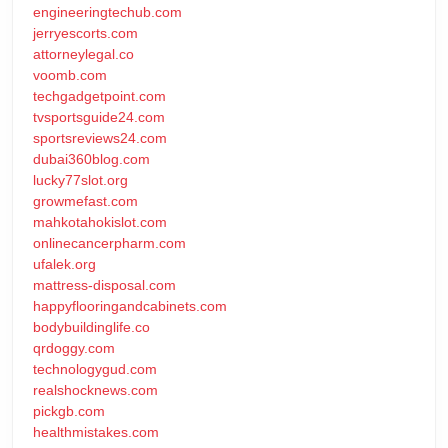
engineeringtechub.com
jerryescorts.com
attorneylegal.co
voomb.com
techgadgetpoint.com
tvsportsguide24.com
sportsreviews24.com
dubai360blog.com
lucky77slot.org
growmefast.com
mahkotahokislot.com
onlinecancerpharm.com
ufalek.org
mattress-disposal.com
happyflooringandcabinets.com
bodybuildinglife.co
qrdoggy.com
technologygud.com
realshocknews.com
pickgb.com
healthmistakes.com