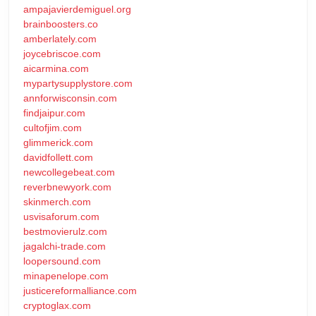
ampajavierdemiguel.org
brainboosters.co
amberlately.com
joycebriscoe.com
aicarmina.com
mypartysupplystore.com
annforwisconsin.com
findjaipur.com
cultofjim.com
glimmerick.com
davidfollett.com
newcollegebeat.com
reverbnewyork.com
skinmerch.com
usvisaforum.com
bestmovierulz.com
jagalchi-trade.com
loopersound.com
minapenelope.com
justicereformalliance.com
cryptoglax.com