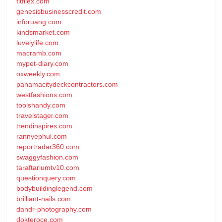
fitfllex.com
genesisbusinesscredit.com
inforuang.com
kindsmarket.com
luvelylife.com
macramb.com
mypet-diary.com
oxweekly.com
panamacitydeckcontractors.com
westfashions.com
toolshandy.com
travelstager.com
trendinspires.com
rannyephul.com
reportradar360.com
swaggyfashion.com
taraftariumtv10.com
questionquery.com
bodybuildinglegend.com
brilliant-nails.com
dandr-photography.com
dokteroce.com