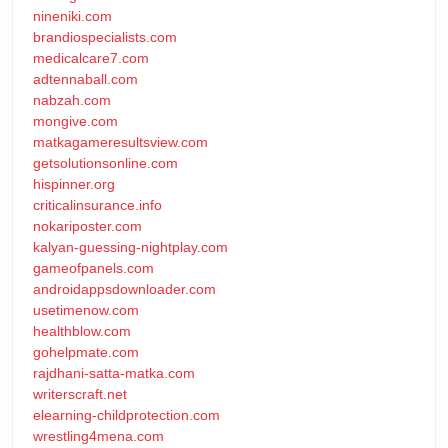
nineniki.com
brandiospecialists.com
medicalcare7.com
adtennaball.com
nabzah.com
mongive.com
matkagameresultsview.com
getsolutionsonline.com
hispinner.org
criticalinsurance.info
nokariposter.com
kalyan-guessing-nightplay.com
gameofpanels.com
androidappsdownloader.com
usetimenow.com
healthblow.com
gohelpmate.com
rajdhani-satta-matka.com
writerscraft.net
elearning-childprotection.com
wrestling4mena.com