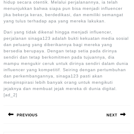
hidup secara otentik. Melalui perjalanannya, ia telah
menunjukkan bahwa siapa pun bisa menjadi influencer
jika bekerja keras, berdedikasi, dan memiliki semangat
yang tulus terhadap apa yang mereka lakukan.
Dari yang tidak dikenal hingga menjadi influencer,
perjalanan sinaga123 adalah bukti kekuatan media sosial
dan peluang yang diberikannya bagi mereka yang
bersedia berupaya. Dengan tetap setia pada dirinya
sendiri dan tetap berkomitmen pada tujuannya, dia
mampu mengukir ceruk untuk dirinya sendiri dalam dunia
influencer yang kompetitif. Seiring dengan pertumbuhan
dan perkembangannya, sinaga123 pasti akan
menginspirasi lebih banyak orang untuk mengikuti
jejaknya dan membuat jejak mereka di dunia digital.
[ad_2]
Post
navigation
PREVIOUS
NEXT
Previous
Next