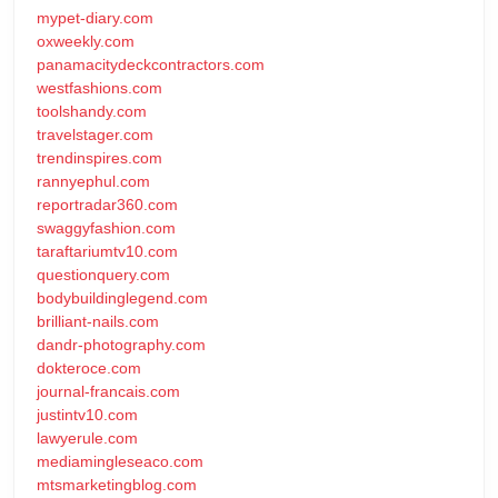
mypet-diary.com
oxweekly.com
panamacitydeckcontractors.com
westfashions.com
toolshandy.com
travelstager.com
trendinspires.com
rannyephul.com
reportradar360.com
swaggyfashion.com
taraftariumtv10.com
questionquery.com
bodybuildinglegend.com
brilliant-nails.com
dandr-photography.com
dokteroce.com
journal-francais.com
justintv10.com
lawyerule.com
mediamingleseaco.com
mtsmarketingblog.com