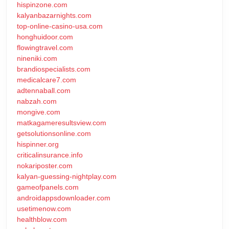
hispinzone.com
kalyanbazarnights.com
top-online-casino-usa.com
honghuidoor.com
flowingtravel.com
nineniki.com
brandiospecialists.com
medicalcare7.com
adtennaball.com
nabzah.com
mongive.com
matkagameresultsview.com
getsolutionsonline.com
hispinner.org
criticalinsurance.info
nokariposter.com
kalyan-guessing-nightplay.com
gameofpanels.com
androidappsdownloader.com
usetimenow.com
healthblow.com