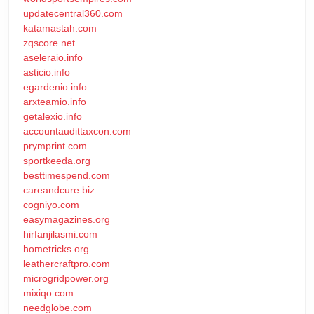
updatecentral360.com
katamastah.com
zqscore.net
aseleraio.info
asticio.info
egardenio.info
arxteamio.info
getalexio.info
accountaudittaxcon.com
prymprint.com
sportkeeda.org
besttimespend.com
careandcure.biz
cogniyo.com
easymagazines.org
hirfanjilasmi.com
hometricks.org
leathercraftpro.com
microgridpower.org
mixiqo.com
needglobe.com