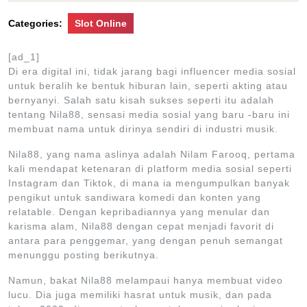
2025
Categories:
Slot Online
[ad_1]
Di era digital ini, tidak jarang bagi influencer media sosial
untuk beralih ke bentuk hiburan lain, seperti akting atau
bernyanyi. Salah satu kisah sukses seperti itu adalah
tentang Nila88, sensasi media sosial yang baru -baru ini
membuat nama untuk dirinya sendiri di industri musik.
Nila88, yang nama aslinya adalah Nilam Farooq, pertama
kali mendapat ketenaran di platform media sosial seperti
Instagram dan Tiktok, di mana ia mengumpulkan banyak
pengikut untuk sandiwara komedi dan konten yang
relatable. Dengan kepribadiannya yang menular dan
karisma alam, Nila88 dengan cepat menjadi favorit di
antara para penggemar, yang dengan penuh semangat
menunggu posting berikutnya.
Namun, bakat Nila88 melampaui hanya membuat video
lucu. Dia juga memiliki hasrat untuk musik, dan pada