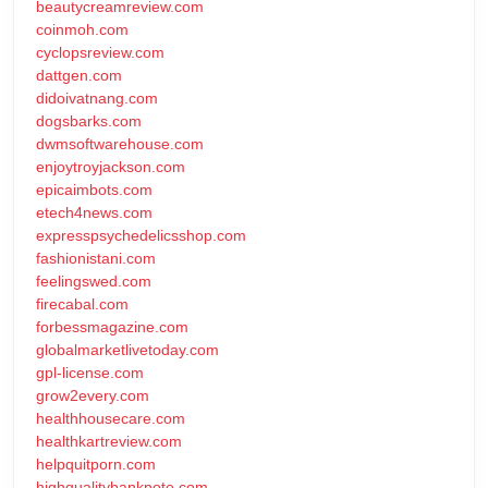
beautycreamreview.com
coinmoh.com
cyclopsreview.com
dattgen.com
didoivatnang.com
dogsbarks.com
dwmsoftwarehouse.com
enjoytroyjackson.com
epicaimbots.com
etech4news.com
expresspsychedelicsshop.com
fashionistani.com
feelingswed.com
firecabal.com
forbessmagazine.com
globalmarketlivetoday.com
gpl-license.com
grow2every.com
healthhousecare.com
healthkartreview.com
helpquitporn.com
highqualitybanknote.com