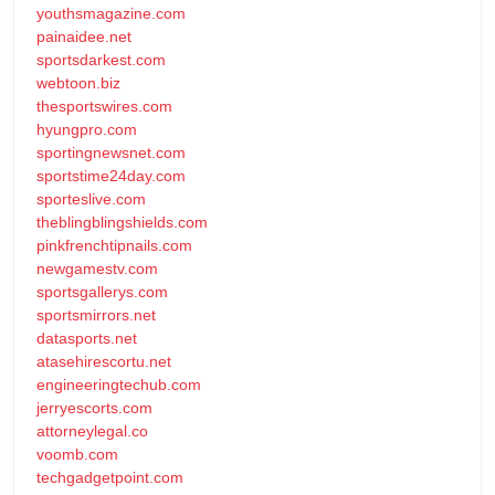
youthsmagazine.com
painaidee.net
sportsdarkest.com
webtoon.biz
thesportswires.com
hyungpro.com
sportingnewsnet.com
sportstime24day.com
sporteslive.com
theblingblingshields.com
pinkfrenchtipnails.com
newgamestv.com
sportsgallerys.com
sportsmirrors.net
datasports.net
atasehirescortu.net
engineeringtechub.com
jerryescorts.com
attorneylegal.co
voomb.com
techgadgetpoint.com