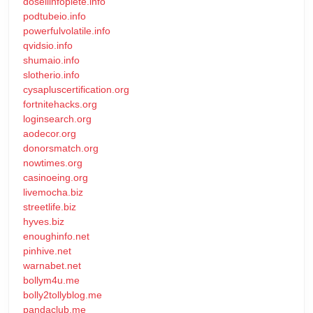
dosellinfoplete.info
podtubeio.info
powerfulvolatile.info
qvidsio.info
shumaio.info
slotherio.info
cysapluscertification.org
fortnitehacks.org
loginsearch.org
aodecor.org
donorsmatch.org
nowtimes.org
casinoeing.org
livemocha.biz
streetlife.biz
hyves.biz
enoughinfo.net
pinhive.net
warnabet.net
bollym4u.me
bolly2tollyblog.me
pandaclub.me