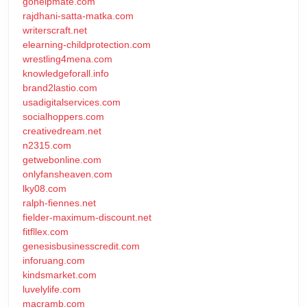
gohelpmate.com
rajdhani-satta-matka.com
writerscraft.net
elearning-childprotection.com
wrestling4mena.com
knowledgeforall.info
brand2lastio.com
usadigitalservices.com
socialhoppers.com
creativedream.net
n2315.com
getwebonline.com
onlyfansheaven.com
lky08.com
ralph-fiennes.net
fielder-maximum-discount.net
fitfllex.com
genesisbusinesscredit.com
inforuang.com
kindsmarket.com
luvelylife.com
macramb.com