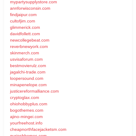
mypartysupplystore.com
annforwisconsin.com
findjaipur.com
cultofjim.com
glimmerick.com
davidfollett.com
newcollegebeat.com
reverbnewyork.com
skinmerch.com
usvisaforum.com
bestmovierulz.com
jagalchi-trade.com
loopersound.com
minapenelope.com
justicereformalliance.com
cryptoglax.com
ohiohobbyplus.com
bogothemes.com
ajino-mingei.com
yourfreehost.info
cheapnorthfacejacketsm.com
gurjoshhomes.com