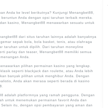
an Anda ke level berikutnya? Kunjungi Menangbet88,
beruntun Anda dengan opsi taruhan terbaik mereka.
 dan kasino, Menangbet88 menawarkan sesuatu untuk
angbet88 dari situs taruhan lainnya adalah banyaknya
ggemar sepak bola, bola basket, tenis, atau olahraga
taruhan untuk dipilih. Dari taruhan moneyline
eperti parlay dan teaser, Menangbet88 memiliki semua
emenangan Anda.
menawarkan pilihan permainan kasino yang lengkap.
asik seperti blackjack dan roulette, atau Anda lebih
kan banyak pilihan untuk menghibur Anda. Dengan
ealistis, Anda akan merasa seperti berada di kasino
8.
88 adalah platformnya yang ramah pengguna. Dengan
dah untuk menemukan permainan favorit Anda dan
 Selain itu, dengan opsi pembayaran yang aman dan