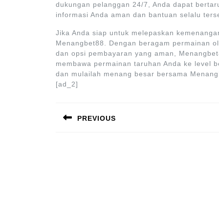
dukungan pelanggan 24/7, Anda dapat bertar
informasi Anda aman dan bantuan selalu ter
Jika Anda siap untuk melepaskan kemenangan 
Menangbet88. Dengan beragam permainan ola
dan opsi pembayaran yang aman, Menangbet8
membawa permainan taruhan Anda ke level be
dan mulailah menang besar bersama Menang
[ad_2]
Post
PREVIOUS
navigation
Previous
post: