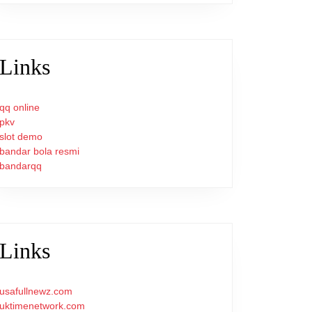
Links
qq online
pkv
slot demo
bandar bola resmi
bandarqq
Links
usafullnewz.com
uktimenetwork.com