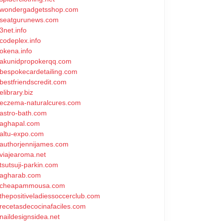
wondergadgetsshop.com
seatgurunews.com
3net.info
codeplex.info
okena.info
akunidpropokerqq.com
bespokecardetailing.com
bestfriendscredit.com
elibrary.biz
eczema-naturalcures.com
astro-bath.com
aghapal.com
altu-expo.com
authorjennijames.com
viajearoma.net
tsutsuji-parkin.com
agharab.com
cheapammousa.com
thepositiveladiessoccerclub.com
recetasdecocinafaciles.com
naildesignsidea.net