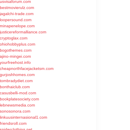
usvisaforum.com
bestmovierulz.com
jagalchi-trade.com
loopersound.com
minapenelope.com
justicereformalliance.com
cryptoglax.com
ohiohobbyplus.com
bogothemes.com
ajino-mingei.com
yourfreehost.info
cheapnorthfacejacketsm.com
gurjoshhomes.com
tombradydiet.com
bonthaiclub.com
casusbelli-mod.com
bookplatesociety.com
lebnewsmedia.com
sonosonora.com
linkuusinternasional1.com
friendsroll.com
spiderclothing.net