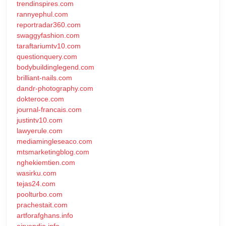
trendinspires.com
rannyephul.com
reportradar360.com
swaggyfashion.com
taraftariumtv10.com
questionquery.com
bodybuildinglegend.com
brilliant-nails.com
dandr-photography.com
dokteroce.com
journal-francais.com
justintv10.com
lawyerule.com
mediamingleseaco.com
mtsmarketingblog.com
nghekiemtien.com
wasirku.com
tejas24.com
poolturbo.com
prachestait.com
artforafghans.info
airvendio.info