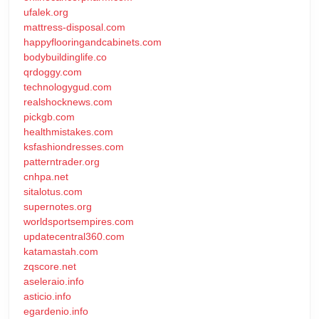
ufalek.org
mattress-disposal.com
happyflooringandcabinets.com
bodybuildinglife.co
qrdoggy.com
technologygud.com
realshocknews.com
pickgb.com
healthmistakes.com
ksfashiondresses.com
patterntrader.org
cnhpa.net
sitalotus.com
supernotes.org
worldsportsempires.com
updatecentral360.com
katamastah.com
zqscore.net
aseleraio.info
asticio.info
egardenio.info