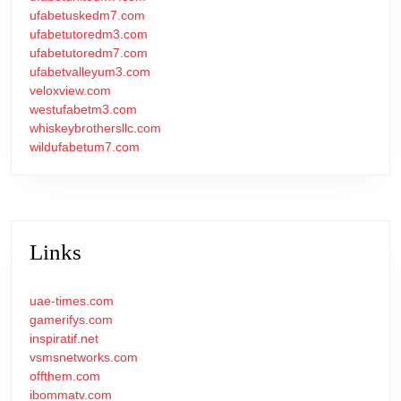
ufabetuskedm7.com
ufabetutoredm3.com
ufabetutoredm7.com
ufabetvalleyum3.com
veloxview.com
westufabetm3.com
whiskeybrothersllc.com
wildufabetum7.com
Links
uae-times.com
gamerifys.com
inspiratif.net
vsmsnetworks.com
offthem.com
ibommatv.com