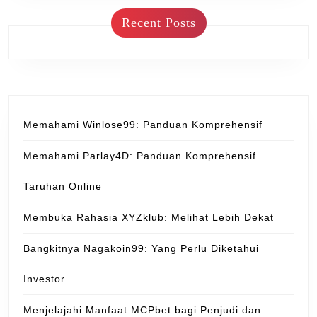
Recent Posts
Memahami Winlose99: Panduan Komprehensif
Memahami Parlay4D: Panduan Komprehensif
Taruhan Online
Membuka Rahasia XYZklub: Melihat Lebih Dekat
Bangkitnya Nagakoin99: Yang Perlu Diketahui
Investor
Menjelajahi Manfaat MCPbet bagi Penjudi dan