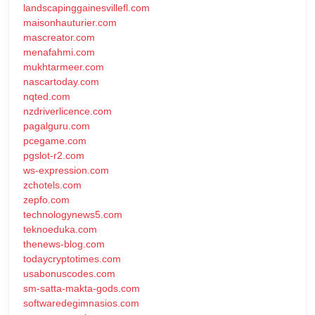
landscapinggainesvillefl.com
maisonhauturier.com
mascreator.com
menafahmi.com
mukhtarmeer.com
nascartoday.com
nqted.com
nzdriverlicence.com
pagalguru.com
pcegame.com
pgslot-r2.com
ws-expression.com
zchotels.com
zepfo.com
technologynews5.com
teknoeduka.com
thenews-blog.com
todaycryptotimes.com
usabonuscodes.com
sm-satta-makta-gods.com
softwaredegimnasios.com