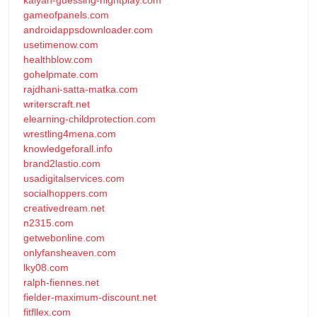
gameofpanels.com
androidappsdownloader.com
usetimenow.com
healthblow.com
gohelpmate.com
rajdhani-satta-matka.com
writerscraft.net
elearning-childprotection.com
wrestling4mena.com
knowledgeforall.info
brand2lastio.com
usadigitalservices.com
socialhoppers.com
creativedream.net
n2315.com
getwebonline.com
onlyfansheaven.com
lky08.com
ralph-fiennes.net
fielder-maximum-discount.net
fitfllex.com