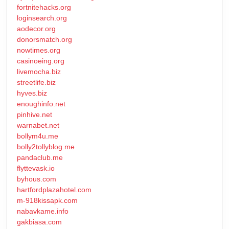
fortnitehacks.org
loginsearch.org
aodecor.org
donorsmatch.org
nowtimes.org
casinoeing.org
livemocha.biz
streetlife.biz
hyves.biz
enoughinfo.net
pinhive.net
warnabet.net
bollym4u.me
bolly2tollyblog.me
pandaclub.me
flyttevask.io
byhous.com
hartfordplazahotel.com
m-918kissapk.com
nabavkame.info
gakbiasa.com