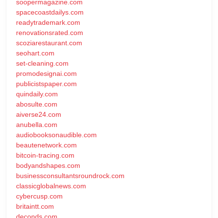
soopermagazine.com
spacecoastdailys.com
readytrademark.com
renovationsrated.com
scoziarestaurant.com
seohart.com
set-cleaning.com
promodesignai.com
publicistspaper.com
quindaily.com
abosulte.com
aiverse24.com
anubella.com
audiobooksonaudible.com
beautenetwork.com
bitcoin-tracing.com
bodyandshapes.com
businessconsultantsroundrock.com
classicglobalnews.com
cybercusp.com
britaintt.com
deconds.com