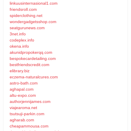
linkuusinternasional1.com
friendsroll.com
spiderclothing.net
wondergadgetsshop.com
seatgurunews.com
3net.info
codeplex.info
okena.info
akunidpropokerqq.com
bespokecardetailing.com
bestfriendscredit.com
elibrary.biz
eczema-naturalcures.com
astro-bath.com
aghapal.com
altu-expo.com
authorjennijames.com
viajearoma.net
tsutsuji-parkin.com
agharab.com
cheapammousa.com