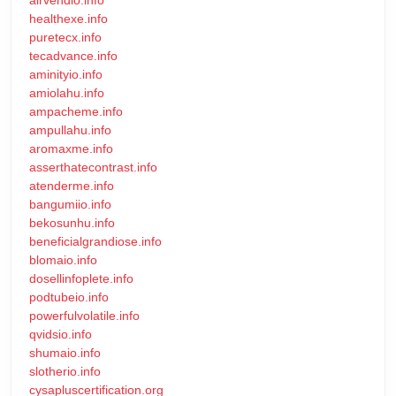
healthexe.info
puretecx.info
tecadvance.info
aminityio.info
amiolahu.info
ampacheme.info
ampullahu.info
aromaxme.info
asserthatecontrast.info
atenderme.info
bangumiio.info
bekosunhu.info
beneficialgrandiose.info
blomaio.info
dosellinfoplete.info
podtubeio.info
powerfulvolatile.info
qvidsio.info
shumaio.info
slotherio.info
cysapluscertification.org