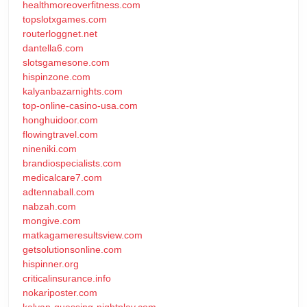
healthmoreoverfitness.com
topslotxgames.com
routerloggnet.net
dantella6.com
slotsgamesone.com
hispinzone.com
kalyanbazarnights.com
top-online-casino-usa.com
honghuidoor.com
flowingtravel.com
nineniki.com
brandiospecialists.com
medicalcare7.com
adtennaball.com
nabzah.com
mongive.com
matkagameresultsview.com
getsolutionsonline.com
hispinner.org
criticalinsurance.info
nokariposter.com
kalyan-guessing-nightplay.com