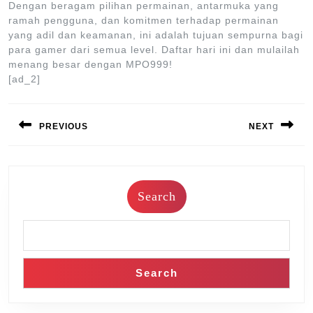
Dengan beragam pilihan permainan, antarmuka yang
ramah pengguna, dan komitmen terhadap permainan
yang adil dan keamanan, ini adalah tujuan sempurna bagi
para gamer dari semua level. Daftar hari ini dan mulailah
menang besar dengan MPO999!
[ad_2]
Post
navigation
PREVIOUS
NEXT
Previous
Next
post:
post:
Search
Search