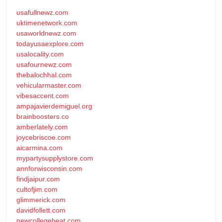
usafullnewz.com
uktimenetwork.com
usaworldnewz.com
todayusaexplore.com
usalocality.com
usafournewz.com
thebalochhal.com
vehicularmaster.com
vibesaccent.com
ampajavierdemiguel.org
brainboosters.co
amberlately.com
joycebriscoe.com
aicarmina.com
mypartysupplystore.com
annforwisconsin.com
findjaipur.com
cultofjim.com
glimmerick.com
davidfollett.com
newcollegebeat.com