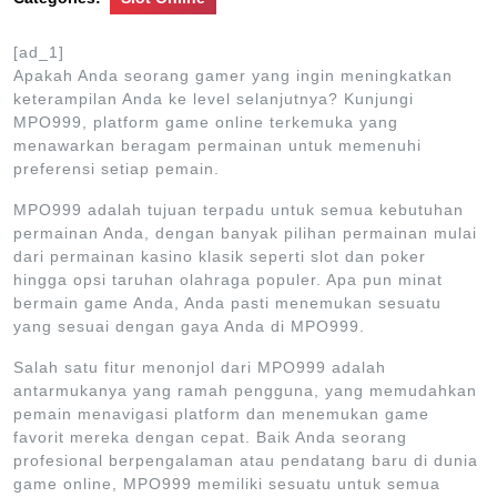
[ad_1]
Apakah Anda seorang gamer yang ingin meningkatkan
keterampilan Anda ke level selanjutnya? Kunjungi
MPO999, platform game online terkemuka yang
menawarkan beragam permainan untuk memenuhi
preferensi setiap pemain.
MPO999 adalah tujuan terpadu untuk semua kebutuhan
permainan Anda, dengan banyak pilihan permainan mulai
dari permainan kasino klasik seperti slot dan poker
hingga opsi taruhan olahraga populer. Apa pun minat
bermain game Anda, Anda pasti menemukan sesuatu
yang sesuai dengan gaya Anda di MPO999.
Salah satu fitur menonjol dari MPO999 adalah
antarmukanya yang ramah pengguna, yang memudahkan
pemain menavigasi platform dan menemukan game
favorit mereka dengan cepat. Baik Anda seorang
profesional berpengalaman atau pendatang baru di dunia
game online, MPO999 memiliki sesuatu untuk semua