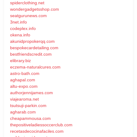
spiderclothing.net
wondergadgetsshop.com
seatgurunews.com
3net.info
codeplex.info
okena.info
akunidpropokerqq.com
bespokecardetailing.com
bestfriendscredit.com
elibrary.biz
eczema-naturalcures.com
astro-bath.com
aghapal.com
altu-expo.com
authorjennijames.com
viajearoma.net
tsutsuji-parkin.com
agharab.com
cheapammousa.com
thepositiveladiessoccerclub.com
recetasdecocinafaciles.com