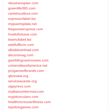
nbusinessplan.com
greenlife360.com
cantshoutitout.com
expressufabet.biz
mypuertoplata.net
thepioneerxpress.com
howtofixissue.com
teamufabet.biz
webfullform.com
allviddownload.com
decorsmag.com
gamblingcasinonews.com
universitiesofamerica.net
progameofbrands.com
qbreview.org
servicewueste.org
zippyrevs.com
matkanumbernow.com
myjobcirculars.com
healthmoreoverfitness.com
topslotxgames.com