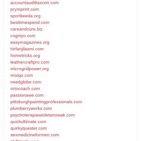
accountaudittaxcon.com
prymprint.com
sportkeeda.org
besttimespend.com
careandcure.biz
cogniyo.com
easymagazines.org
hirfanjilasmi.com
hometricks.org
leathercraftpro.com
microgridpower.org
mixiqo.com
needglobe.com
ortocoach.com
passionawe.com
pittsburghpaintingprofessionals.com
plumberryworks.com
psychoterapiawioletanowak.com
quickultimate.com
quirkyquester.com
sexmedicineformen.com