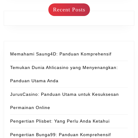
Recent Posts
Memahami Saung4D: Panduan Komprehensif
Temukan Dunia Ahlicasino yang Menyenangkan:
Panduan Utama Anda
JurusCasino: Panduan Utama untuk Kesuksesan
Permainan Online
Pengertian Plisbet: Yang Perlu Anda Ketahui
Pengertian Bunga99: Panduan Komprehensif