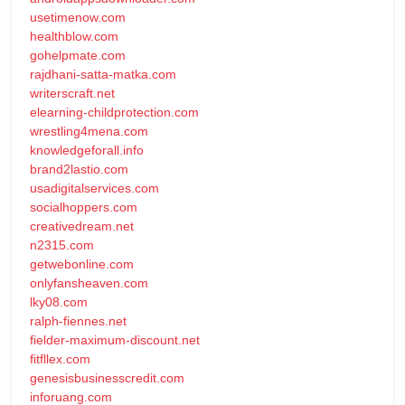
usetimenow.com
healthblow.com
gohelpmate.com
rajdhani-satta-matka.com
writerscraft.net
elearning-childprotection.com
wrestling4mena.com
knowledgeforall.info
brand2lastio.com
usadigitalservices.com
socialhoppers.com
creativedream.net
n2315.com
getwebonline.com
onlyfansheaven.com
lky08.com
ralph-fiennes.net
fielder-maximum-discount.net
fitfllex.com
genesisbusinesscredit.com
inforuang.com