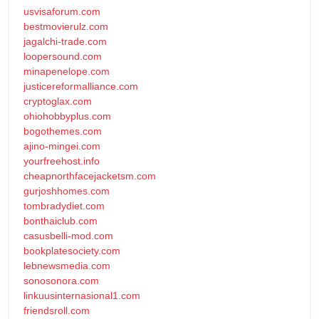
usvisaforum.com
bestmovierulz.com
jagalchi-trade.com
loopersound.com
minapenelope.com
justicereformalliance.com
cryptoglax.com
ohiohobbyplus.com
bogothemes.com
ajino-mingei.com
yourfreehost.info
cheapnorthfacejacketsm.com
gurjoshhomes.com
tombradydiet.com
bonthaiclub.com
casusbelli-mod.com
bookplatesociety.com
lebnewsmedia.com
sonosonora.com
linkuusinternasional1.com
friendsroll.com