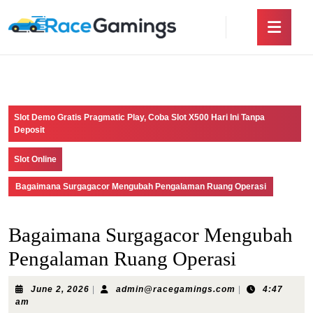
Skip
Ope
to
Butt
content
Skip
to
content
Slot Demo Gratis Pragmatic Play, Coba Slot X500 Hari Ini Tanpa
Deposit
Slot Online
Bagaimana Surgagacor Mengubah Pengalaman Ruang Operasi
Bagaimana Surgagacor Mengubah
Pengalaman Ruang Operasi
June
admin@racegam
June 2, 2026
|
admin@racegamings.com
|
4:47
2,
am