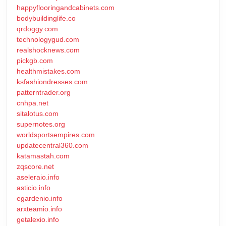
happyflooringandcabinets.com
bodybuildinglife.co
qrdoggy.com
technologygud.com
realshocknews.com
pickgb.com
healthmistakes.com
ksfashiondresses.com
patterntrader.org
cnhpa.net
sitalotus.com
supernotes.org
worldsportsempires.com
updatecentral360.com
katamastah.com
zqscore.net
aseleraio.info
asticio.info
egardenio.info
arxteamio.info
getalexio.info