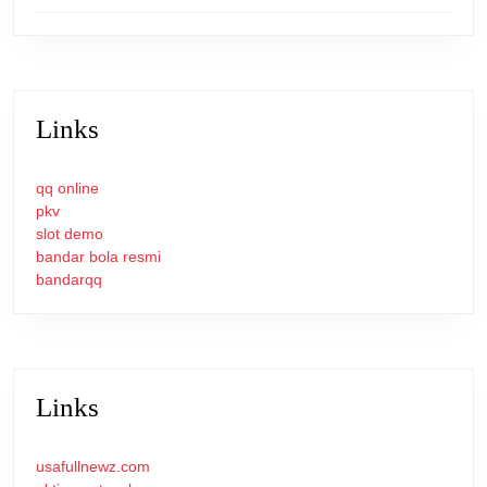
Links
qq online
pkv
slot demo
bandar bola resmi
bandarqq
Links
usafullnewz.com