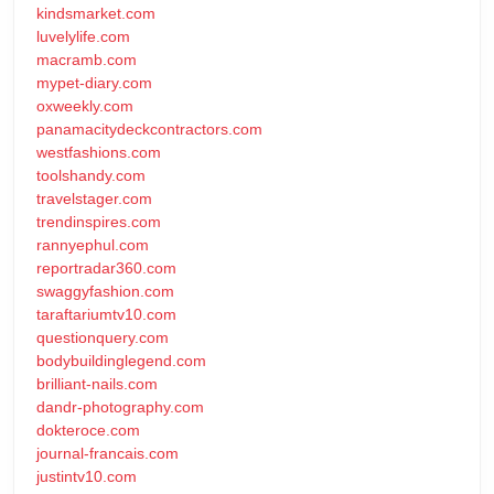
kindsmarket.com
luvelylife.com
macramb.com
mypet-diary.com
oxweekly.com
panamacitydeckcontractors.com
westfashions.com
toolshandy.com
travelstager.com
trendinspires.com
rannyephul.com
reportradar360.com
swaggyfashion.com
taraftariumtv10.com
questionquery.com
bodybuildinglegend.com
brilliant-nails.com
dandr-photography.com
dokteroce.com
journal-francais.com
justintv10.com