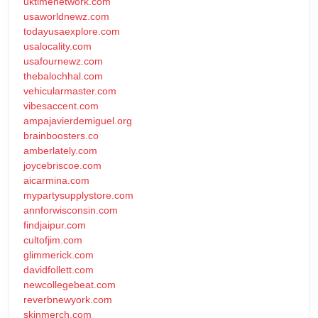
uktimenetwork.com
usaworldnewz.com
todayusaexplore.com
usalocality.com
usafournewz.com
thebalochhal.com
vehicularmaster.com
vibesaccent.com
ampajavierdemiguel.org
brainboosters.co
amberlately.com
joycebriscoe.com
aicarmina.com
mypartysupplystore.com
annforwisconsin.com
findjaipur.com
cultofjim.com
glimmerick.com
davidfollett.com
newcollegebeat.com
reverbnewyork.com
skinmerch.com