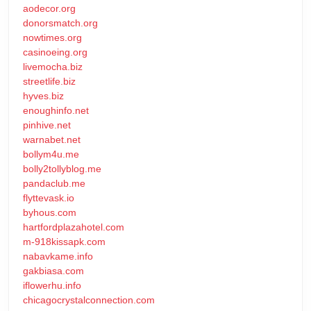
aodecor.org
donorsmatch.org
nowtimes.org
casinoeing.org
livemocha.biz
streetlife.biz
hyves.biz
enoughinfo.net
pinhive.net
warnabet.net
bollym4u.me
bolly2tollyblog.me
pandaclub.me
flyttevask.io
byhous.com
hartfordplazahotel.com
m-918kissapk.com
nabavkame.info
gakbiasa.com
iflowerhu.info
chicagocrystalconnection.com