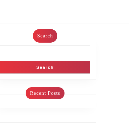
Search
Search
Recent Posts