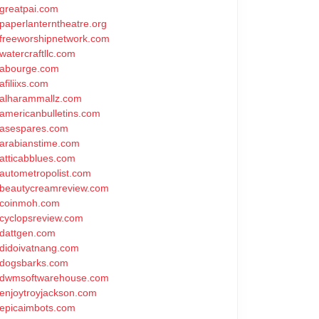
greatpai.com
paperlanterntheatre.org
freeworshipnetwork.com
watercraftllc.com
abourge.com
afiliixs.com
alharammallz.com
americanbulletins.com
asespares.com
arabianstime.com
atticabblues.com
autometropolist.com
beautycreamreview.com
coinmoh.com
cyclopsreview.com
dattgen.com
didoivatnang.com
dogsbarks.com
dwmsoftwarehouse.com
enjoytroyjackson.com
epicaimbots.com