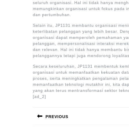
seluruh organisasi. Hal ini tidak hanya meng
memungkinkan organisasi untuk fokus pada ini
dan pertumbuhan.
Selain itu, JP1131 membantu organisasi me
keterlibatan pelanggan yang lebih besar. De
organisasi dapat memperoleh pemahaman yan
pelanggan, mempersonalisasi interaksi mere
dan relevan. Hal ini tidak hanya membantu 
pelanggannya tetapi juga mendorong loyalitas
Secara keseluruhan, JP1131 membentuk kemb
organisasi untuk memanfaatkan kekuatan dat
proses, serta meningkatkan pengalaman pel
memanfaatkan teknologi mutakhir ini, kita da
yang akan terus mentransformasi sektor tekno
[ad_2]
Post
PREVIOUS
navigation