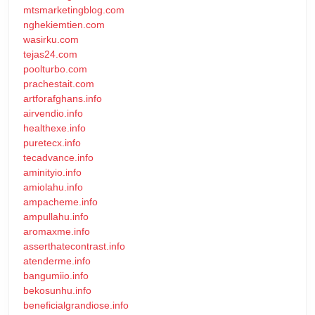
mtsmarketingblog.com
nghekiemtien.com
wasirku.com
tejas24.com
poolturbo.com
prachestait.com
artforafghans.info
airvendio.info
healthexe.info
puretecx.info
tecadvance.info
aminityio.info
amiolahu.info
ampacheme.info
ampullahu.info
aromaxme.info
asserthatecontrast.info
atenderme.info
bangumiio.info
bekosunhu.info
beneficialgrandiose.info