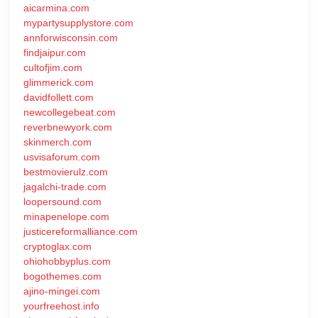
aicarmina.com
mypartysupplystore.com
annforwisconsin.com
findjaipur.com
cultofjim.com
glimmerick.com
davidfollett.com
newcollegebeat.com
reverbnewyork.com
skinmerch.com
usvisaforum.com
bestmovierulz.com
jagalchi-trade.com
loopersound.com
minapenelope.com
justicereformalliance.com
cryptoglax.com
ohiohobbyplus.com
bogothemes.com
ajino-mingei.com
yourfreehost.info