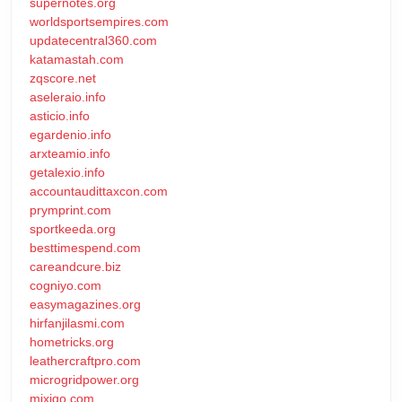
supernotes.org
worldsportsempires.com
updatecentral360.com
katamastah.com
zqscore.net
aseleraio.info
asticio.info
egardenio.info
arxteamio.info
getalexio.info
accountaudittaxcon.com
prymprint.com
sportkeeda.org
besttimespend.com
careandcure.biz
cogniyo.com
easymagazines.org
hirfanjilasmi.com
hometricks.org
leathercraftpro.com
microgridpower.org
mixiqo.com