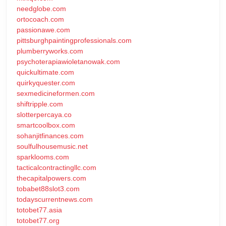
needglobe.com
ortocoach.com
passionawe.com
pittsburghpaintingprofessionals.com
plumberryworks.com
psychoterapiawioletanowak.com
quickultimate.com
quirkyquester.com
sexmedicineformen.com
shiftripple.com
slotterpercaya.co
smartcoolbox.com
sohanjitfinances.com
soulfulhousemusic.net
sparklooms.com
tacticalcontractingllc.com
thecapitalpowers.com
tobabet88slot3.com
todayscurrentnews.com
totobet77.asia
totobet77.org