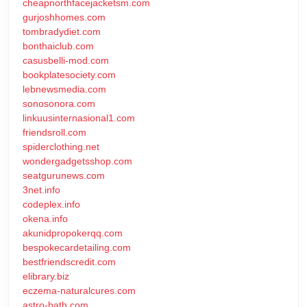
cheapnorthfacejacketsm.com
gurjoshhomes.com
tombradydiet.com
bonthaiclub.com
casusbelli-mod.com
bookplatesociety.com
lebnewsmedia.com
sonosonora.com
linkuusinternasional1.com
friendsroll.com
spiderclothing.net
wondergadgetsshop.com
seatgurunews.com
3net.info
codeplex.info
okena.info
akunidpropokerqq.com
bespokecardetailing.com
bestfriendscredit.com
elibrary.biz
eczema-naturalcures.com
astro-bath.com