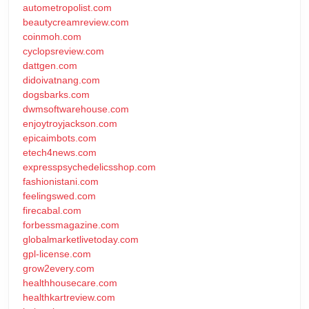
autometropolist.com
beautycreamreview.com
coinmoh.com
cyclopsreview.com
dattgen.com
didoivatnang.com
dogsbarks.com
dwmsoftwarehouse.com
enjoytroyjackson.com
epicaimbots.com
etech4news.com
expresspsychedelicsshop.com
fashionistani.com
feelingswed.com
firecabal.com
forbessmagazine.com
globalmarketlivetoday.com
gpl-license.com
grow2every.com
healthhousecare.com
healthkartreview.com