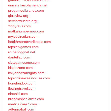
universitiesofamerica.net
progameofbrands.com
qbreview.org
servicewueste.org
zippyrevs.com
matkanumbernow.com
myjobcirculars.com
healthmoreoverfitness.com
topslotxgames.com
routerloggnet.net
dantella6.com
slotsgamesone.com
hispinzone.com
kalyanbazarnights.com
top-online-casino-usa.com
honghuidoor.com
flowingtravel.com
nineniki.com
brandiospecialists.com
medicalcare7.com
adtennaball.com