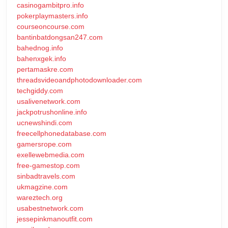
casinogambitpro.info
pokerplaymasters.info
courseoncourse.com
bantinbatdongsan247.com
bahednog.info
bahenxgek.info
pertamaskre.com
threadsvideoandphotodownloader.com
techgiddy.com
usalivenetwork.com
jackpotrushonline.info
ucnewshindi.com
freecellphonedatabase.com
gamersrope.com
exellewebmedia.com
free-gamestop.com
sinbadtravels.com
ukmagzine.com
wareztech.org
usabestnetwork.com
jessepinkmanoutfit.com