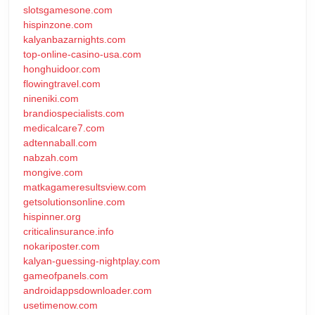
slotsgamesone.com
hispinzone.com
kalyanbazarnights.com
top-online-casino-usa.com
honghuidoor.com
flowingtravel.com
nineniki.com
brandiospecialists.com
medicalcare7.com
adtennaball.com
nabzah.com
mongive.com
matkagameresultsview.com
getsolutionsonline.com
hispinner.org
criticalinsurance.info
nokariposter.com
kalyan-guessing-nightplay.com
gameofpanels.com
androidappsdownloader.com
usetimenow.com