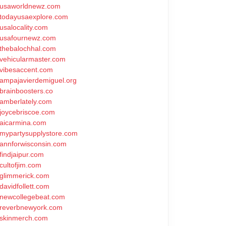
usaworldnewz.com
todayusaexplore.com
usalocality.com
usafournewz.com
thebalochhal.com
vehicularmaster.com
vibesaccent.com
ampajavierdemiguel.org
brainboosters.co
amberlately.com
joycebriscoe.com
aicarmina.com
mypartysupplystore.com
annforwisconsin.com
findjaipur.com
cultofjim.com
glimmerick.com
davidfollett.com
newcollegebeat.com
reverbnewyork.com
skinmerch.com