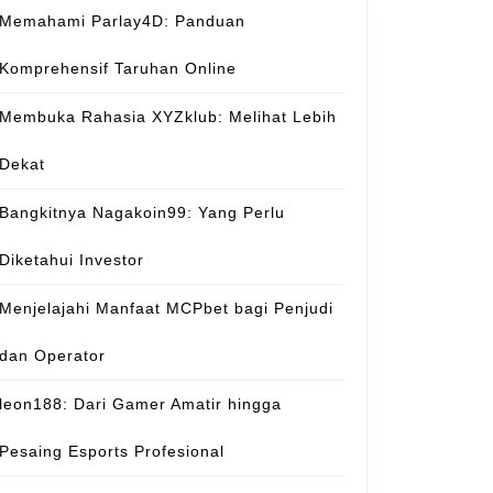
Memahami Parlay4D: Panduan
Komprehensif Taruhan Online
Membuka Rahasia XYZklub: Melihat Lebih
Dekat
Bangkitnya Nagakoin99: Yang Perlu
Diketahui Investor
Menjelajahi Manfaat MCPbet bagi Penjudi
dan Operator
leon188: Dari Gamer Amatir hingga
Pesaing Esports Profesional