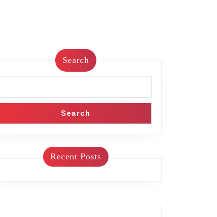
Search
Search
Recent Posts