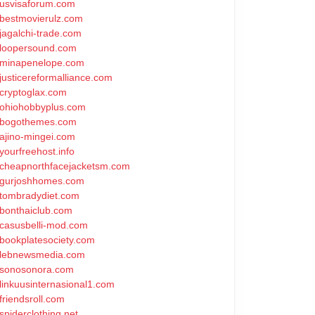
usvisaforum.com
bestmovierulz.com
jagalchi-trade.com
loopersound.com
minapenelope.com
justicereformalliance.com
cryptoglax.com
ohiohobbyplus.com
bogothemes.com
ajino-mingei.com
yourfreehost.info
cheapnorthfacejacketsm.com
gurjoshhomes.com
tombradydiet.com
bonthaiclub.com
casusbelli-mod.com
bookplatesociety.com
lebnewsmedia.com
sonosonora.com
linkuusinternasional1.com
friendsroll.com
spiderclothing.net