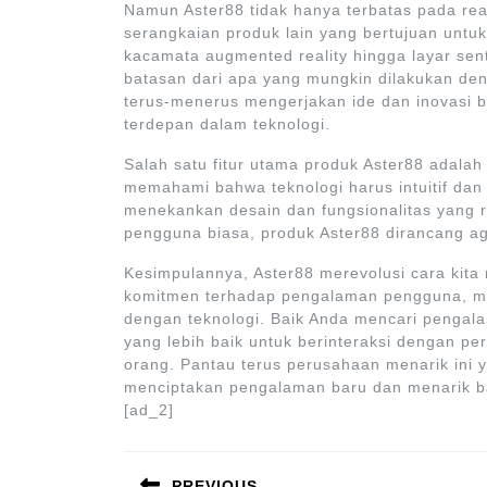
Namun Aster88 tidak hanya terbatas pada rea
serangkaian produk lain yang bertujuan untuk
kacamata augmented reality hingga layar sen
batasan dari apa yang mungkin dilakukan den
terus-menerus mengerjakan ide dan inovasi 
terdepan dalam teknologi.
Salah satu fitur utama produk Aster88 adal
memahami bahwa teknologi harus intuitif da
menekankan desain dan fungsionalitas yang 
pengguna biasa, produk Aster88 dirancang ag
Kesimpulannya, Aster88 merevolusi cara kita 
komitmen terhadap pengalaman pengguna, me
dengan teknologi. Baik Anda mencari pengal
yang lebih baik untuk berinteraksi dengan pe
orang. Pantau terus perusahaan menarik ini 
menciptakan pengalaman baru dan menarik ba
[ad_2]
Post
PREVIOUS